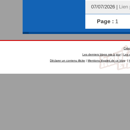
07/07/2026 |
Lien
Page :
1
Crée
Les derniers blogs mis à jour
|
Les 
Déclarer un contenu illicite
|
Mentions légales de ce blog
|