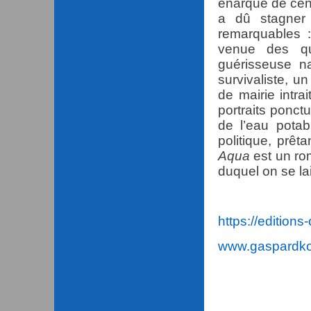
énarque de cent
a dû stagner 
remarquables : 
venue des qu
guérisseuse n
survivaliste, u
de mairie intra
portraits ponct
de l’eau potab
politique, prêt
Aqua
est un ro
duquel on se la
https://edition
www.gaspardk