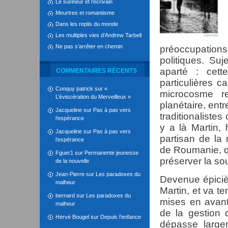
Le surineur et l’écrivain
Meurtres et romantisme
Dans les replis du monde
Les multiples vies d’Andrew Tarbell
Ne pas s’arrêter en chemin
préoccupation
politiques. Su
aparté : cet
COMMENTAIRES RÉCENTS
particulières c
Conquy patrick
sur
«
microcosme rep
L’éviscération du Merveilleux »
planétaire, entr
Jacqueline
sur
Pas à pas vers
traditionalistes
l’espérance
y a là Martin,
Jacqueline
sur
Pas à pas vers
partisan de la 
l’espérance
de Roumanie, qu
Fguer1
sur
Permanente jeunesse
préserver la so
de la nouvelle
Jean-Pierre
sur
Les paradoxes du
Devenue épicièr
malheur
Martin, et va te
bernard
sur
Les paradoxes du
mises en avant,
malheur
de la gestion
Hervé Bougel
sur
Depuis l’enfance
dépasse largem