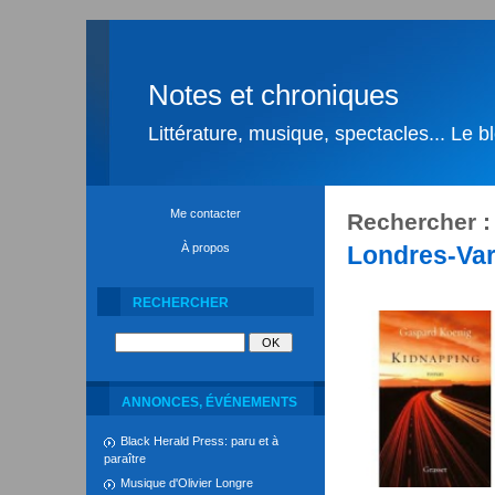
Notes et chroniques
Littérature, musique, spectacles... Le 
Me contacter
Rechercher :
À propos
Londres-Vara
RECHERCHER
ANNONCES, ÉVÉNEMENTS
Black Herald Press: paru et à
paraître
Musique d'Olivier Longre