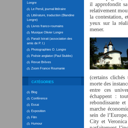
Longre
il approfondit s
Le Persil, journal littéraire
relativement mou
Littérature, traduction (Blandine
la contestation, 
Longre)
yeux sur la réali
Livres franco-roumains
mener.
Musique Olivier Longre
Panaït Istrati (association des
amis de P. I.)
Photographies O. Longre
Poésie anglaise (Paul Stubbs)
Revue Brèves
Zoom France Roumanie
(certains clichés
CATÉGORIES
morte des instanc
entre ces univer
Blog
échappent : tou
Conférence
rebondissante et
Essai
marche économiq
Exposition
sein de l’Europe
Film
City et Veronica
Humour
parfaitement l’i