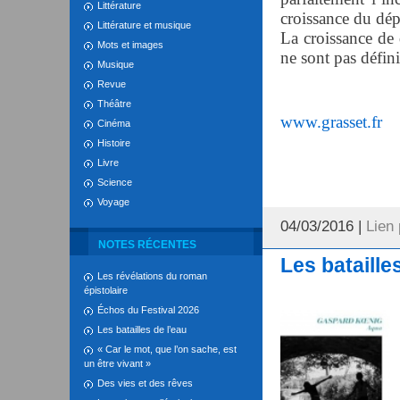
Littérature
croissance du dép
Littérature et musique
La croissance de 
Mots et images
ne sont pas défin
Musique
Revue
Théâtre
www.grasset.fr
Cinéma
Histoire
Livre
Science
Voyage
04/03/2016 |
Lien
NOTES RÉCENTES
Les bataille
Les révélations du roman
épistolaire
Échos du Festival 2026
Les batailles de l’eau
« Car le mot, que l’on sache, est
un être vivant »
Des vies et des rêves