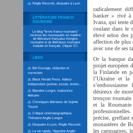
Réglis Records, disquaire à Lyon
radicalement dif
banker » rivé à 
LITTÉRATURE FRANCO-
Ivana, qui tente d
ROUMAINE
coulant dans le 
Le blog "livres franco-roumains"
élevé selon des 
recense les nouveautés en matière
de littérature française d'origine
affection de plus 
roumaine et de littérature roumaine
traduite en français. Cliquer
ICI
avec une de ses t
LIENS
Or la banque dan
projet européen d
Bel Ouvrage, rédaction et
la Finlande en p
correction
l’Ukraine et l
Black Herald Press. éditeur
s’enthousiasme 
indépendant (poésie, essais, textes...
désireux de mont
Blandine Longre, traductrice
littéraire
tronçon roumain d
Chroniques littéraires de Sophie
et la Roumanie 
Touzet
professionnelles.
Critique cinématographique,
précise, greffant 
Théodore Anglio-Longre
monastères de Bu
Disquaire à Lyon, Réglis Records
les campagnes, le
La vie rapide, Hippolyte Anglio-