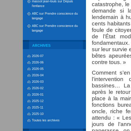
massot jean-louis
sur
Depuis
catastrophe, l
l’enfance
demande si la
ABC
sur
Prendre conscience du
lendemain à hui
langage
cents habitant
ABC
sur
Prendre conscience du
foule de citoye
langage
de l’État mod
fondamentaux. 
ARCHIVES
sur leur survie
bêtes apeurée
2026-07
contre tous. »
2026-06
2026-05
Comment s’en 
2026-04
l’interventi
2026-03
bassines… La 
2026-02
après le retou
2026-01
place à la mai
2025-12
fonctions bure
2025-11
oncle, riche fe
2025-10
attendu : « Le
Toutes les archives
jours de l’an
paperasse, on 