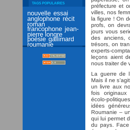
TAGS POPULAIRES
préfecture et 
villes, nos fe
nouvelle
essai
anglophone
récit
la figure ! On 
roman
profs, on devr
francophone
jean-
jours vous ser
pierre longre
des anciens, 
poésie
gallimard
roumanie
trésors, on tran
experts-compta
leçons aient d
nous traiter de 
La guerre de 
Mais il ne s’ag
un livre aux n
fois originaux
écolo-politique
idées généreu
Roumanie – un
qui lui permet 
du pays. Face 