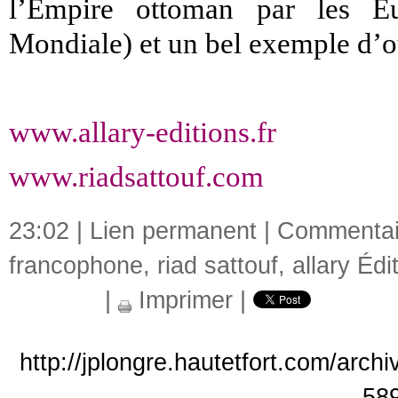
l’Empire ottoman par les E
Mondiale) et un bel exemple d’
www.allary-editions.fr
www.riadsattouf.com
23:02 |
Lien permanent
|
Commentair
francophone
,
riad sattouf
,
allary Édi
|
Imprimer
|
http://jplongre.hautetfort.com/archi
58