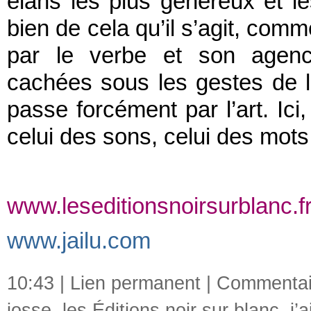
élans les plus généreux et le
bien de cela qu’il s’agit, com
par le verbe et son agenc
cachées sous les gestes de l
passe forcément par l’art. Ici
celui des sons, celui des mots
www.leseditionsnoirsurblanc.f
www.jailu.com
10:43 |
Lien permanent
|
Commentair
josse
,
les Éditions noir sur blanc
,
j’a