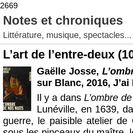
2669
Notes et chroniques
Littérature, musique, spectacles..
L’art de l’entre-deux
(1
Gaëlle Josse,
L’ombr
sur Blanc, 2016, J’ai
Il y a dans
L’ombre de
Lunéville, en 1639, d
guerre, le paisible atelier d
sous les pinceaux du maître, 