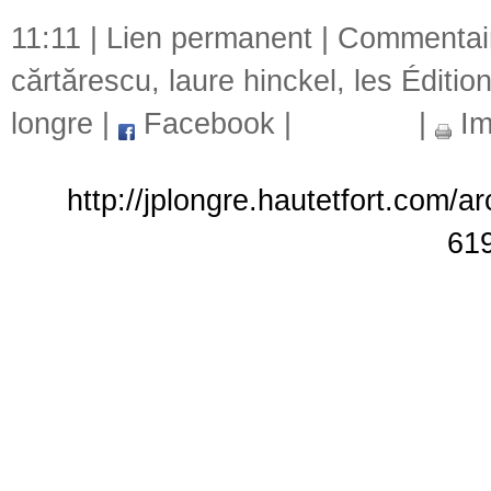
11:11 |
Lien permanent
|
Commentair
cărtărescu
,
laure hinckel
,
les Éditio
longre
|
Facebook
|
|
Im
http://jplongre.hautetfort.com/a
61