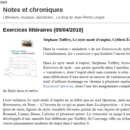
2669
Notes et chroniques
Littérature, musique, spectacles... Le blog de Jean-Pierre Longre
Exercices littéraires
(05/04/2010)
Stéphane Tufféry, Le style mode d’emploi, Cylibris Éd
Dans la version « maladroit » de ses
Exercices de style
l’entraînement, les « exercices » qui fondent l’œuvre lit
Dans
Le style mode d’emploi
, Stéphane Tufféry, écri
Exercices de style
: une petite querelle dans l’autobus
« variations », dont l’esprit obéit sans conteste à celu
mais édification d’une œuvre au moyen de variations pro
rend d’ailleurs hommage en chemin à plusieurs reprise
Raymond Queneau
, dont l’une des anagrammes complèt
de
Zazie dans le métro
.
Livre oulipien,
Le style mode d’emploi
ne se réfère pas au seul Queneau, mais aus
Revenentes
, où Perec – à l’inverse de ce qui se passe dans
La disparition
– n’avai
(jeux de mots, figures de style, tonalités diverses, points de vue, façons de par
Rostand, Camus, Duras, Calvino et plusieurs autres. La virtuosité va jusqu’à 
développés d’une manière fort différente par Trufféry. Et l’ouvrage offre un échan
vision plaisamment moderne du trajet dans l’autobus S.