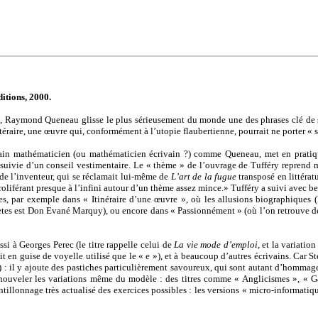
itions, 2000.
, Raymond Queneau glisse le plus sérieusement du monde une des phrases clé de son
téraire, une œuvre qui, conformément à l’utopie flaubertienne, pourrait ne porter « su
vain mathématicien (ou mathématicien écrivain ?) comme Queneau, met en pratique 
 suivie d’un conseil vestimentaire. Le « thème » de l’ouvrage de Tufféry reprend m
i de l’inventeur, qui se réclamait lui-même de
L’art de la fugue
transposé en littérat
liférant presque à l’infini autour d’un thème assez mince.» Tufféry a suivi avec be
s, par exemple dans « Itinéraire d’une œuvre », où les allusions biographiques 
es est Don Evané Marquy), ou encore dans « Passionnément » (où l’on retrouve des 
si à Georges Perec (le titre rappelle celui de
La vie mode d’emploi
, et la variati
t en guise de voyelle utilisé que le « e »), et à beaucoup d’autres écrivains. Car 
ler) : il y ajoute des pastiches particulièrement savoureux, qui sont autant d’hom
renouveler les variations même du modèle : des titres comme « Anglicismes », « G
tillonnage très actualisé des exercices possibles : les versions « micro-informatiqu