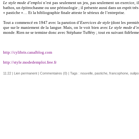
Le style mode d’emploi
n’est pas seulement un jeu, pas seulement un exercice, il
bathos, un épitrochasme ou une périssologie ; il présente aussi dans un esprit tr
« pastiche »… Et la bibliographie finale atteste le sérieux de l’entreprise.
Tout a commencé en 1947 avec la parution d’
Exercices de style
(dont les premièr
que sur le maniement de la langue. Mais, on le voit bien avec
Le style mode d’
monde. Rien ne se termine donc avec Stéphane Tufféry ; tout en suivant fidèlement 
http://cylibris.canalblog.com
http://style.modedemploi.free.fr
11:22 |
Lien permanent
|
Commentaires (0)
| Tags :
nouvelle
,
pastiche
,
francophone
,
oulipo