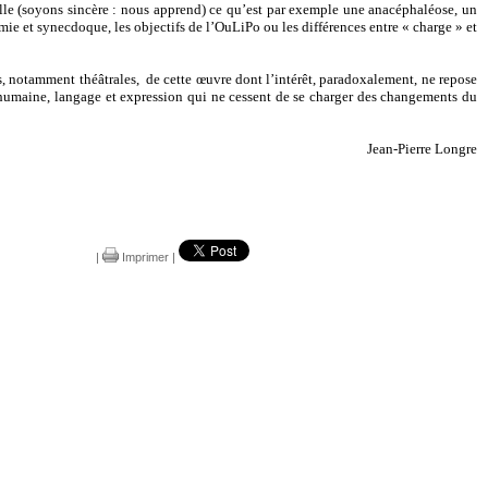
pelle (soyons sincère : nous apprend) ce qu’est par exemple une anacéphaléose, un
ie et synecdoque, les objectifs de l’OuLiPo ou les différences entre « charge » et
s, notamment théâtrales,
de cette œuvre dont l’intérêt, paradoxalement, ne repose
n humaine, langage et expression qui ne cessent de se charger des changements du
Jean-Pierre Longre
|
Imprimer
|