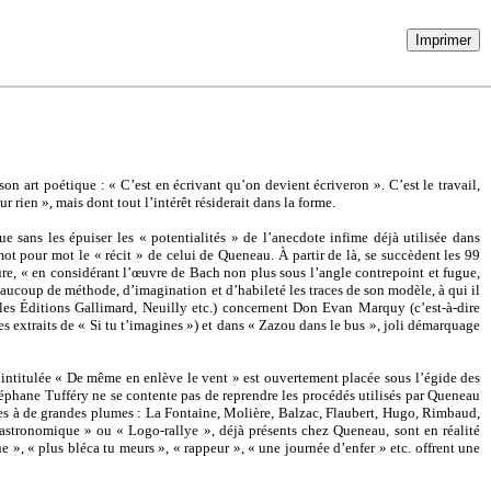
Imprimer
 art poétique : « C’est en écrivant qu’on devient écriveron ». C’est le travail,
r rien », mais dont tout l’intérêt résiderait dans la forme.
sans les épuiser les « potentialités » de l’anecdote infime déjà utilisée dans
ot pour mot le « récit » de celui de Queneau. À partir de là, se succèdent les 99
ure, « en considérant l’œuvre de Bach non plus sous l’angle contrepoint et fugue,
aucoup de méthode, d’imagination et d’habileté les traces de son modèle, à qui il
(les Éditions Gallimard, Neuilly etc.) concernent Don Evan Marquy (c’est-à-dire
extraits de « Si tu t’imagines ») et dans « Zazou dans le bus », joli démarquage
on intitulée « De même en enlève le vent » est ouvertement placée sous l’égide des
Stéphane Tufféry ne se contente pas de reprendre les procédés utilisés par Queneau
mages à de grandes plumes : La Fontaine, Molière, Balzac, Flaubert, Hugo, Rimbaud,
astronomique » ou « Logo-rallye », déjà présents chez Queneau, sont en réalité
e », « plus bléca tu meurs », « rappeur », « une journée d’enfer » etc. offrent une