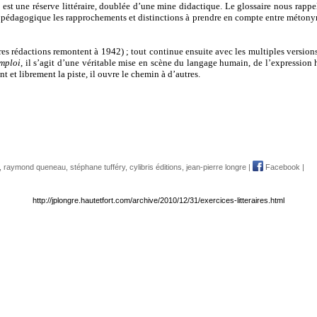
 est une réserve littéraire, doublée d’une mine didactique. Le glossaire nous rap
ès pédagogique les rapprochements et distinctions à prendre en compte entre métonym
es rédactions remontent à 1942) ; tout continue ensuite avec les multiples version
emploi
, il s’agit d’une véritable mise en scène du langage humain, de l’expressio
et librement la piste, il ouvre le chemin à d’autres.
,
raymond queneau
,
stéphane tufféry
,
cylibris éditions
,
jean-pierre longre
|
Facebook
|
http://jplongre.hautetfort.com/archive/2010/12/31/exercices-litteraires.html