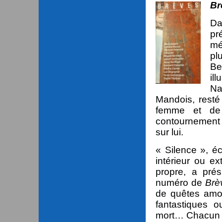
Br
Da
pr
mé
pl
Be
il
Na
Mandois, resté
femme et de 
contournement r
sur lui.
« Silence », éc
intérieur ou ex
propre, a pré
numéro de
Brè
de quêtes amou
fantastiques o
mort… Chacun t