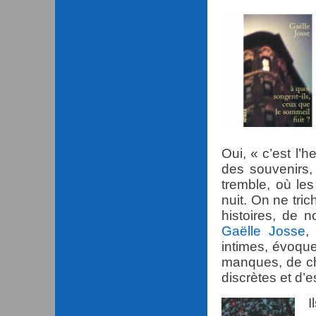
Oui, « c’est l’
des souvenirs,
tremble, où le
nuit. On ne tri
histoires, de n
Gaëlle Josse
,
intimes, évoqu
manques, de cha
discrètes et d’e
I