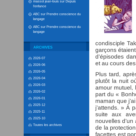
massot jean-louis
sur
Depuis
l’enfance
ABC
sur
Prendre conscience du
langage
ABC
sur
Prendre conscience du
langage
condisciple Tak
ARCHIVES
garçons étaient
d’épisodes dans
2026-07
et au cours des
2026-06
2026-05
Plus tard, aprè
2026-04
plutôt la nuit 
2026-03
amour mutuel, la
2026-02
part du « Bonh
2026-01
maman que j’ai 
2025-12
j’attends. » À 
2025-11
suite aux ave
2025-10
nouvelles d’un 
Toutes les archives
de la protectio
facettes est po