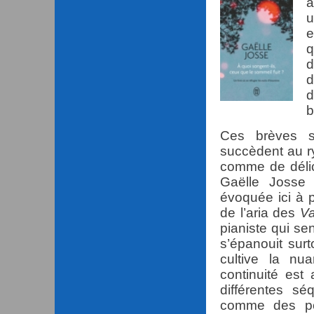
a
u
e
q
d
d
d
b
Ces brèves s
succèdent au r
comme de délic
Gaëlle Josse p
évoquée ici à p
de l’aria des
Va
pianiste qui se
s’épanouit sur
cultive la nu
continuité est
différentes s
comme des por