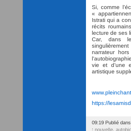
Si, comme l’éc
« appartiennen
Istrati qui a c
récits roumain
lecture de ses l
Car, dans le
singulièrement
narrateur hors
l’autobiographi
vie et d’une e
artistique supplé
www.pleinchant.
https://lesamis
09:19 Publié dan
:
nouvelle
,
autobi