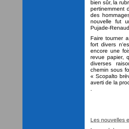
bien sûr, la ru
pertinemment d
des hommages 
nouvelle fut u
Pujade-Renaud 
Faire tourner 
fort divers n
encore une fois
revue papier, 
diverses rais
chemin sous f
« Scopalto brè
averti de la pro
.
Les nouvelles e