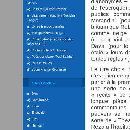
d’anonymes – 
Longre
de l’escroquer
Le Persil, journal littéraire
publics comme
Littérature, traduction (Blandine
Morandini (po
Longre)
britannique Rob
Livres franco-roumains
comme neige »
Musique Olivier Longre
(« pour viol e
Panaït Istrati (association des
amis de P. I.)
Daval (pour le
Photographies O. Longre
étalé « leurs d
Poésie anglaise (Paul Stubbs)
toutes règles 
Revue Brèves
Le titre chois
Zoom France Roumanie
c’est bien ce qu
parler à la pr
CATÉGORIES
une sorte de 
Blog
« récits » se
Conférence
longue pièce
Essai
commentaires s
Exposition
peuvent se lir
Film
sorte de « The
Humour
Reza a l’habitu