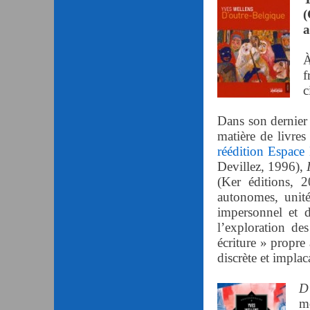
(
a
À
f
c
Dans son dernier 
matière de livres
réédition Espace
Devillez, 1996),
(Ker éditions, 
autonomes, unit
impersonnel et d
l’exploration des
écriture » propre
discrète et implac
D
mo