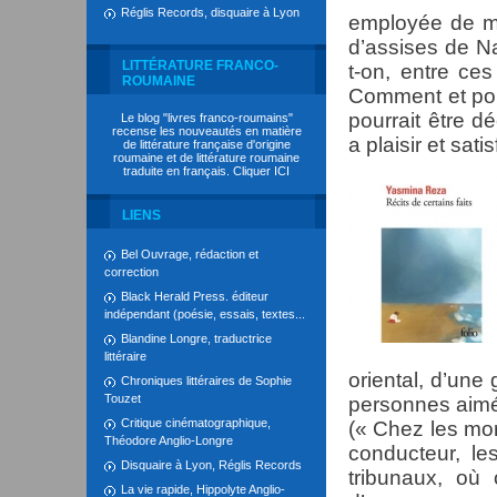
Réglis Records, disquaire à Lyon
employée de ma
d’assises de N
LITTÉRATURE FRANCO-
t-on, entre ces
ROUMAINE
Comment et po
pourrait être d
Le blog "livres franco-roumains"
recense les nouveautés en matière
a plaisir et sat
de littérature française d'origine
roumaine et de littérature roumaine
traduite en français. Cliquer
ICI
LIENS
Bel Ouvrage, rédaction et
correction
Black Herald Press. éditeur
indépendant (poésie, essais, textes...
Blandine Longre, traductrice
littéraire
oriental, d’une 
Chroniques littéraires de Sophie
Touzet
personnes aimée
Critique cinématographique,
(« Chez les mort
Théodore Anglio-Longre
conducteur, le
Disquaire à Lyon, Réglis Records
tribunaux, où
La vie rapide, Hippolyte Anglio-