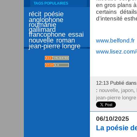
TAGS POPULAIRES
en gros plans à
certains détai
récit
poésie
d’intensité esth
anglophone
roumanie
gallimard
francophone
essai
nouvelle
roman
www.belfond.fr
jean-pierre longre
www.lisez.com/
12:13 Publié dan
:
nouvelle
,
japon
,
jean-pierre longre
06/10/2025
La poésie d