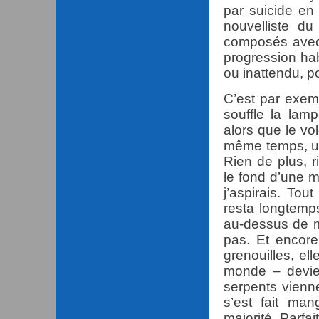
par suicide en
nouvelliste du
composés avec 
progression ha
ou inattendu, po
C’est par exem
souffle la lam
alors que le vo
même temps, un 
Rien de plus, r
le fond d’une 
j’aspirais. To
resta longtemp
au-dessus de m
pas. Et encore
grenouilles, ell
monde – devien
serpents vienne
s’est fait ma
majorité. Parfa