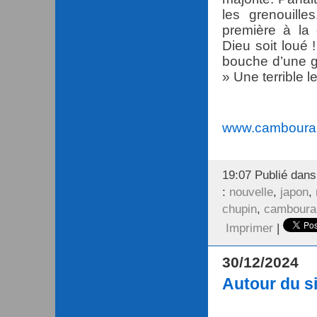
les grenouill
première à la 
Dieu soit loué 
bouche d’une g
» Une terrible le
www.camboura
19:07 Publié dan
:
nouvelle
,
japon
,
chupin
,
camboura
Imprimer
|
30/12/2024
Autour du s