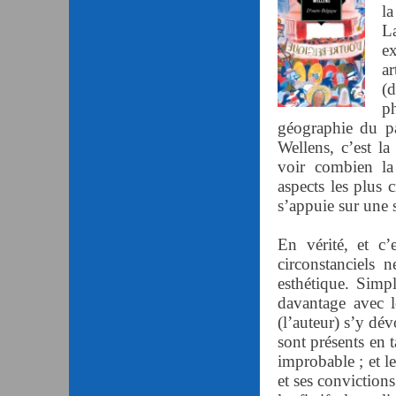
la
La
e
ar
(
p
géographie du p
Wellens, c’est la
voir combien la 
aspects les plus 
s’appuie sur une
En vérité, et c’
circonstanciels 
esthétique. Simpl
davantage avec le
(l’auteur) s’y dév
sont présents en t
improbable ; et l
et ses convictions.