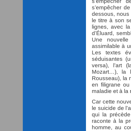
s’empêcher de
s’empêcher de 
dessous, nous
le titre à son
lignes, avec l
d’Éluard, sembl
Une nouvelle
assimilable à 
Les textes é
séduisantes (un
versa), l’art
Mozart…), la l
Rousseau), la n
en filigrane ou
maladie et à la 
Car cette nouve
le suicide de l’
qui la précède
raconte à la p
homme, au cou