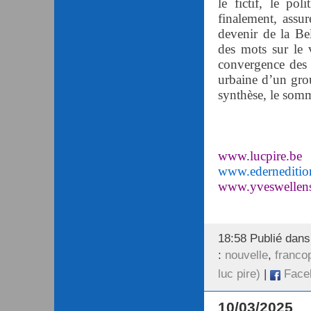
le fictif, le po
finalement, assur
devenir de la Bel
des mots sur le v
convergence des h
urbaine d’un grou
synthèse, le somm
www.lucpire.be
www.ederneditio
www.yveswellen
18:58 Publié dan
:
nouvelle
,
franco
luc pire)
|
Face
10/03/2025