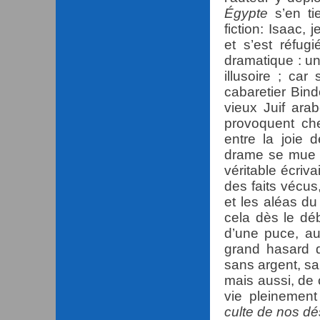
Égypte
s’en ti
fiction: Isaac, 
et s’est réfug
dramatique : u
illusoire ; car
cabaretier Bind
vieux Juif ara
provoquent che
entre la joie d
drame se mue e
véritable écriv
des faits vécus
et les aléas d
cela dès le dé
d’une puce, au
grand hasard d
sans argent, sa
mais aussi, de
vie pleinement
culte de nos dé