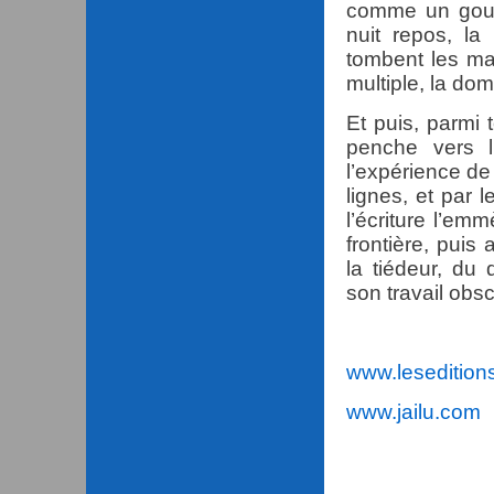
comme un gouffr
nuit repos, la
tombent les m
multiple, la d
Et puis, parmi 
penche vers l
l’expérience de 
lignes, et par 
l’écriture l’em
frontière, puis
la tiédeur, du 
son travail obs
www.leseditions
www.jailu.com