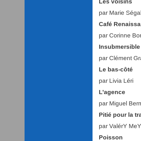
Les voisins
par Marie Séga
Café Renaiss
par Corinne Bo
Insubmersible
par Clément G
Le bas-côté
par Livia Léri
L’agence
par Miguel Ber
Pitié pour la tr
par ValérY MeY
Poisson