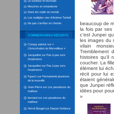
Le surineur et l’écrivain
Meurtres et romantisme
Dans les replis du monde
Les multiples vies d’Andrew Tarbell
beaucoup de miel
Ne pas s’arrêter en chemin
la fois par ses
c’est Junpei qui
COMMENTAIRES RÉCENTS
les images du 
Conquy patrick
sur
«
vilain mons
L’éviscération du Merveilleux »
Tremblement d
Jacqueline
sur
Pas à pas vers
histoires qu’il
l’espérance
coucher. La fil
Jacqueline
sur
Pas à pas vers
élément lui éch
l’espérance
récit pour lui 
Fguer1
sur
Permanente jeunesse
étaient généra
de la nouvelle
que Junpei réfl
Jean-Pierre
sur
Les paradoxes du
idées pour pour
malheur
»
bernard
sur
Les paradoxes du
malheur
Hervé Bougel
sur
Depuis l’enfance