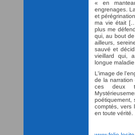
« en manteau
engrenages. La 
et pérégrinati
ma vie était [
plus me défend
qui, au bout de
ailleurs, sere
sauvé et décid
vieillard qui,
longue maladie
L’image de l’en
de la narration
ces deux t
Mystérieusem
poétiquement, 
comptés, vers l’
en toute vérité.
www.folio-lesite.