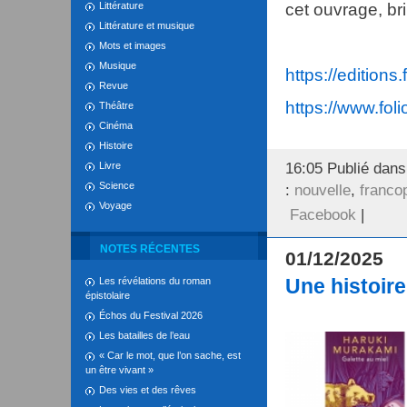
Littérature
cet ouvrage, br
Littérature et musique
Mots et images
Musique
https://edition
Revue
https://www.folio
Théâtre
Cinéma
Histoire
Livre
16:05 Publié dan
Science
:
nouvelle
,
franco
Voyage
Facebook
|
NOTES RÉCENTES
01/12/2025
Une histoire
Les révélations du roman
épistolaire
Échos du Festival 2026
Les batailles de l’eau
« Car le mot, que l’on sache, est
un être vivant »
Des vies et des rêves