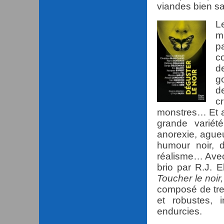
viandes bien s
L
m
p
c
d
g
d
c
monstres… Et a
grande variét
anorexie, agueu
humour noir, d
réalisme… Avec,
brio par R.J. E
Toucher le noir,
composé de trei
et robustes, 
endurcies.