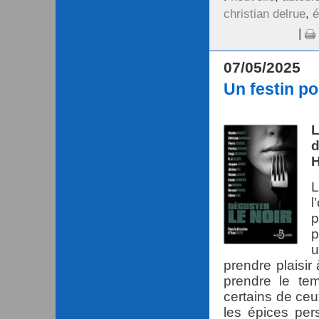
christian delrue
,
é
|
07/05/2025
Un festin po
L
d
H
L
l
p
p
u
prendre plaisir
prendre le te
certains de ceu
les épices per