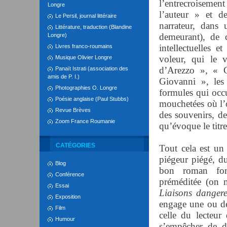
l’entrecroiseme
Longre
l’auteur » et d
Le Persil, journal littéraire
narrateur, dans 
Littérature, traduction (Blandine
demeurant), de 
Longre)
intellectuelles 
Livres franco-roumains
voleur, qui le
Musique Olivier Longre
d’Arezzo », « 
Panaït Istrati (association des
amis de P. I.)
Giovanni », les
Photographies O. Longre
formules qui occ
Poésie anglaise (Paul Stubbs)
mouchetées où l’o
Revue Brèves
des souvenirs, de
Zoom France Roumanie
qu’évoque le titre
CATÉGORIES
Tout cela est un 
piégeur piégé, 
Blog
bon roman forg
Conférence
préméditée (on n
Essai
Liaisons dangere
Exposition
engage une ou des
Film
celle du lecteur
Humour
s’empêcher de de