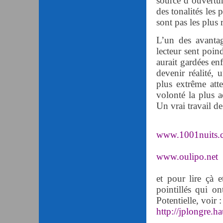
source d’ouvertur
des tonalités les 
sont pas les plus 
L’un des avanta
lecteur sent poind
aurait gardées en
devenir réalité, 
plus extrême atte
volonté la plus a
Un vrai travail de
www.1001nuits.
www.oulipo.net
et pour lire çà 
pointillés qui o
Potentielle, voir :
http://jplongre.h