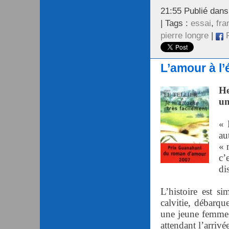
21:55 Publié dan
| Tags :
essai
,
fr
pierre longre
|
F
L’amour à l
He
un
« 
au
« 
c’
di
L’histoire est s
calvitie, débarq
une jeune femme q
attendant l’arriv