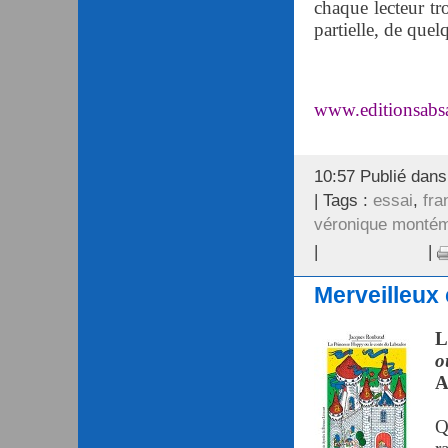
chaque lecteur tr
partielle, de quel
www.editionsabs
10:57 Publié dan
| Tags :
essai
,
fr
véronique monté
|
|
Merveilleux
L
o
A
Q