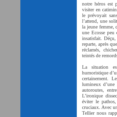
notre héros est p
visiter en catim
le prévoyait san
l’attend, une so
la jeune femme, d
une Ecosse peu c
insatisfait. Déçu
reparte, après qu
réclamés, chiche
teintés de remords
La situation es
humoristique d’un 
certainement. L
lumineux d’une E
autoroutes, ent
L’ironique disse
éviter le pathos
cruciaux. Avec u
Tellier nous rap