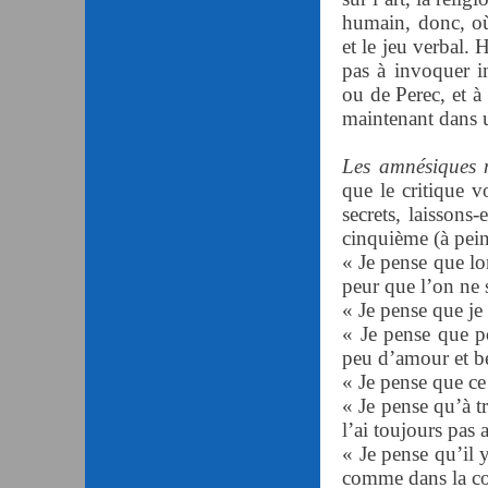
humain, donc, où
et le jeu verbal.
pas à invoquer i
ou de Perec, et à
maintenant dans u
Les amnésiques n
que le critique v
secrets, laissons
cinquième (à pein
« Je pense que lo
peur que l’on ne 
« Je pense que je 
« Je pense que po
peu d’amour et 
« Je pense que ce 
« Je pense qu’à t
l’ai toujours pas 
« Je pense qu’il 
comme dans la con