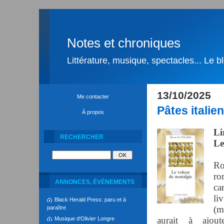
Notes et chroniques
Littérature, musique, spectacles... Le 
13/10/2025
Me contacter
Pâtes italie
À propos
Li
RECHERCHER
Le
Ro
ro
ANNONCES, ÉVÉNEMENTS
ca
li
Black Herald Press: paru et à
(m
paraître
aurait à ajou
Musique d'Olivier Longre