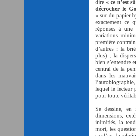
dire «
ce n’est 
décrocher le G
« sur du papier h
exactement ce q
réponses à une 
variations minima
première contraint
d’autres : la bri
plus) ; la dispe
bien s’entendre e
central de la pen
dans les mauvai
l’autobiographie,
lequel le lecteur
pour toute véritab
Se dessine, en f
dimensions, extér
inimitiés, la ten
mort, les questio
sur l’art, la reli