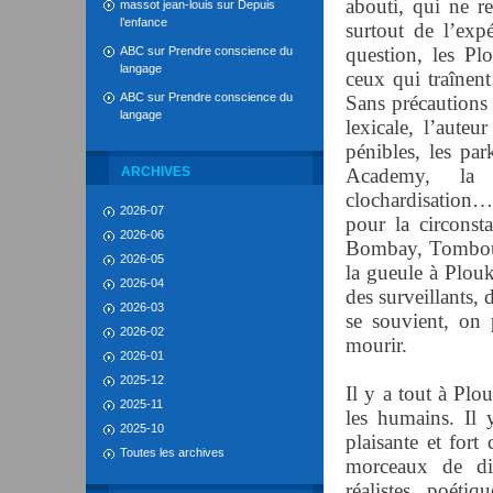
abouti, qui ne r
massot jean-louis
sur
Depuis
l’enfance
surtout de l’exp
question, les Pl
ABC
sur
Prendre conscience du
langage
ceux qui traînen
ABC
sur
Prendre conscience du
Sans précautions 
langage
lexicale, l’aute
pénibles, les par
ARCHIVES
Academy, la p
clochardisation…
2026-07
pour la circonst
2026-06
Bombay, Tombouc
2026-05
la gueule à Plou
2026-04
des surveillants, 
2026-03
se souvient, on 
2026-02
mourir.
2026-01
2025-12
Il y a tout à Plo
2025-11
les humains. Il 
2025-10
plaisante et for
Toutes les archives
morceaux de di
réalistes, poéti