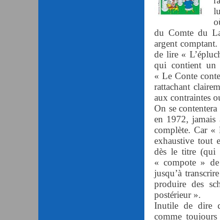
r
l
o
du Comte du Lab
argent comptant. D
de lire « L’éplu
qui contient un 
« Le Conte conte
rattachant claire
aux contraintes o
On se contentera
en 1972, jamais 
complète. Car « l
exhaustive tout
dès le titre (q
« compote » de 
jusqu’à transcrir
produire des sc
postérieur ».
Inutile de dire 
comme toujours 