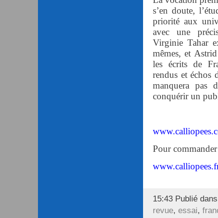
s’en doute, l’ét
priorité aux uni
avec une précis
Virginie Tahar ex
mêmes, et Astrid 
les écrits de 
rendus et échos 
manquera pas d
conquérir un publ
www.
calliopees.
Pour commander 
www.calliopees.fr
15:43 Publié dan
revue
,
essai
,
fra