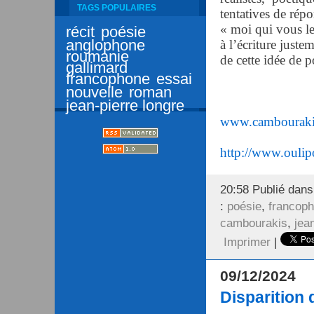
TAGS POPULAIRES
tentatives de répo
« moi qui vous le
récit
poésie
anglophone
à l’écriture juste
roumanie
de cette idée de p
gallimard
francophone
essai
nouvelle
roman
jean-pierre longre
www.cambouraki
http://www.oulip
20:58 Publié dan
:
poésie
,
francop
cambourakis
,
jea
Imprimer
|
09/12/2024
Disparition 