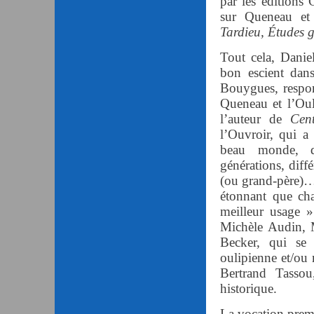
par les éditions 
sur Queneau et 
Tardieu, Études 
Tout cela, Daniel
bon escient dans
Bouygues, respon
Queneau et l’Oul
l’auteur de
Cen
l’Ouvroir, qui a
beau monde, de
générations, diffé
(ou grand-père)… 
étonnant que ch
meilleur usage »
Michèle Audin, 
Becker, qui se 
oulipienne et/ou 
Bertrand Tassou
historique.
La vocation prem