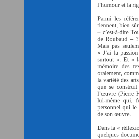
l’humour et la ri
Parmi les référ
tiennent, bien s
– c’est-à-dire T
de Roubaud – ? 
Mais pas seulem
« J’ai la passion
surtout ». Et « 
mémoire des te
oralement, comm
la variété des a
que se construit
l’œuvre (Pierre
lui-même qui, fo
personnel qui le 
de son œuvre.
Dans la « réflexi
quelques documen