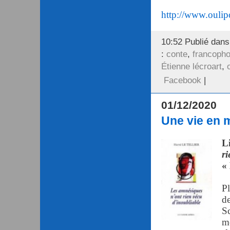
http://www.oulip
10:52 Publié dan
:
conte
,
francoph
Étienne lécroart
,
Facebook
|
01/12/2020
Une vie en 
Li
r
« 
Pl
d
Sc
mo