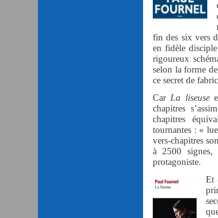
fin des six vers 
en fidèle discipl
rigoureux schém
selon la forme de 
ce secret de fabri
Car
La liseuse
e
chapitres s’assi
chapitres équiv
tournantes : « lue
vers-chapitres so
à 2500 signes, 
protagoniste.
Et 
pri
sec
qu