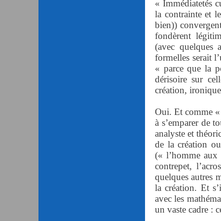
« Immédiatetés cu
la contrainte et 
bien)) convergent
fondèrent légit
(avec quelques a
formelles serait 
« parce que la po
dérisoire sur ce
création, ironiqu
Oui. Et comme « l
à s’emparer de tou
analyste et théori
de la création o
(« l’homme aux fa
contrepet, l’acr
quelques autres m
la création. Et s
avec les mathémati
un vaste cadre : ce