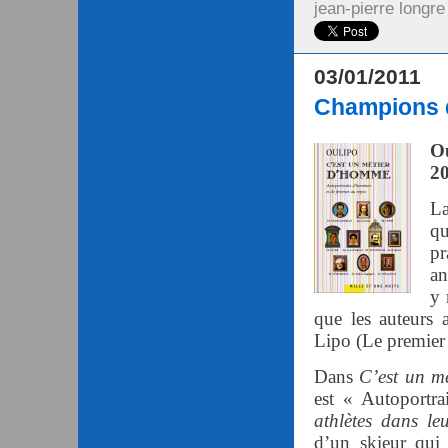
jean-pierre longre
03/01/2011
Champions d
O
2
La
qu
pr
an
y 
que les auteurs
Lipo (Le premier 
Dans
C’est un m
est « Autoportra
athlètes dans leu
d’un skieur qui