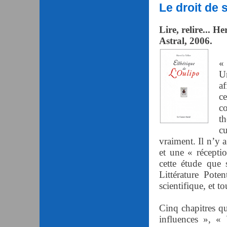
Le droit de 
Lire, relire... He
Astral, 2006.
« 
U
a
c
c
th
cu
vraiment. Il n’y 
et une « réceptio
cette étude que 
Littérature Poten
scientifique, et 
Cinq chapitres q
influences », « 