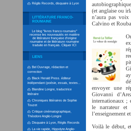
autobiographique, 
Réglis Records, disquaire à Lyon
(et anglaise ou ir
n’aura pas voix 
LITTÉRATURE FRANCO-
ROUMAINE
Calvino et Roub
Le blog "livres franco-roumains"
recense les nouveautés en matière
On
de littérature française d'origine
roumaine et de littérature roumaine
e
traduite en français. Cliquer
ICI
r
re
LIENS
p
Bel Ouvrage, rédaction et
Gi
correction
ay
Black Herald Press. éditeur
dé
indépendant (poésie, essais, textes...
envoyer une rép
Blandine Longre, traductrice
Giovanni d’Arez
littéraire
internationaux ;
Chroniques littéraires de Sophie
Touzet
le narrateur e
Critique cinématographique,
l’enseignement et
Théodore Anglio-Longre
Disquaire à Lyon, Réglis Records
Voilà le début, e
La vie rapide, Hippolyte Anglio-