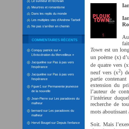
Le surineur et l’écrivain
Ia
Meurtres et romantisme
Dans les replis du monde
Ia
Les multiples vies d’Andrew Tarbell
Ro
Ne pas s’arrêter en chemin
Au 
COMMENTAIRES RÉCENTS
fai
Town
est un long
Conquy patrick
sur
«
L’éviscération du Merveilleux »
un poème (x) d’u
Jacqueline
sur
Pas à pas vers
de quatre vers (x
l’espérance
2
neuf vers (x
) d
Jacqueline
sur
Pas à pas vers
partie contenan
l’espérance
extension du pr
Fguer1
sur
Permanente jeunesse
l’auteur de cont
de la nouvelle
l’intérieur duque
Jean-Pierre
sur
Les paradoxes du
recherche de to
malheur
mots aboutissant 
bernard
sur
Les paradoxes du
malheur
Hervé Bougel
sur
Depuis l’enfance
Soit. Mais l’exer