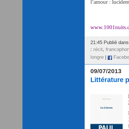
l’amour : lucidem
www.1001nuits.
21:45 Publié dan
:
récit
,
francopho
longre
|
Facebo
09/07/2013
Littérature 