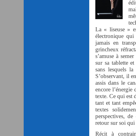
éd
ma
mê
tec
La « liseuse » en
électronique qui
jamais en trans
grincheux réfract
s’amuse à semer 
sur sa tablette et
sans lesquels la 
S’observant, il en
assis dans le can
encore l’énergie d
texte. Ce qui est
tant et tant empêc
textes solideme
perspectives, de
retour sur soi q
Récit à contra