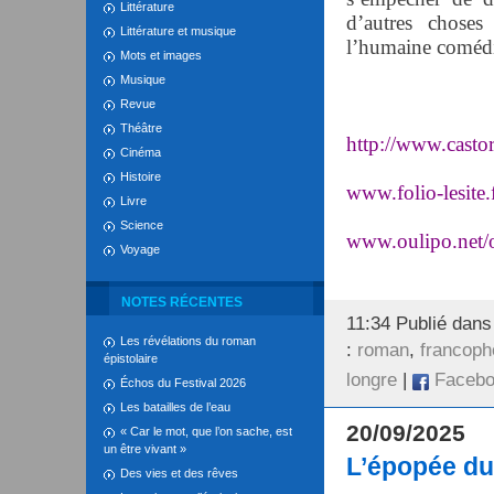
Littérature
d’autres choses
Littérature et musique
l’humaine coméd
Mots et images
Musique
Revue
Théâtre
http://www.castor
Cinéma
Histoire
www.folio-lesite.
Livre
Science
www.oulipo.net/
Voyage
NOTES RÉCENTES
11:34 Publié dan
Les révélations du roman
:
roman
,
francoph
épistolaire
longre
|
Facebo
Échos du Festival 2026
Les batailles de l’eau
20/09/2025
« Car le mot, que l’on sache, est
un être vivant »
L’épopée du
Des vies et des rêves