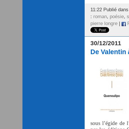
11:22 Publié dan
:
roman
,
poésie
,
s
pierre longre
|
F
30/12/2011
De Valentin
sous l’égide de l