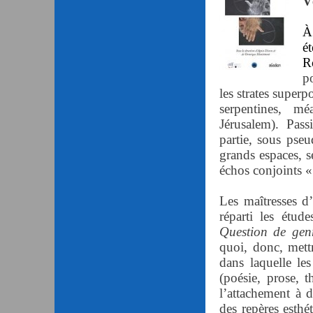
V
À
é
R
po
les strates superp
serpentines, m
Jérusalem). Pass
partie, sous pse
grands espaces, s
échos conjoints «
Les maîtresses 
réparti les étud
Question de genr
quoi, donc, mett
dans laquelle le
(poésie, prose, th
l’attachement à d
des repères esthé