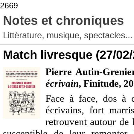
2669
Notes et chroniques
Littérature, musique, spectacles..
Match livresque
(27/02
Pierre Autin-Grenie
écrivain
,
Finitude, 2
Face à face, dos à 
écrivains, fort marr
retrouvent autour de 
susceptible de leur remonter 