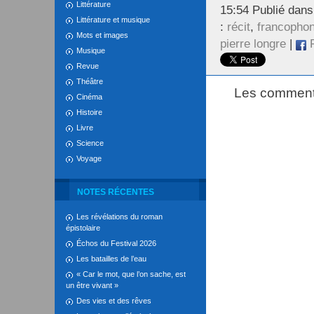
Littérature
15:54 Publié dan
Littérature et musique
:
récit
,
francopho
Mots et images
pierre longre
|
F
Musique
Revue
Théâtre
Les commenta
Cinéma
Histoire
Livre
Science
Voyage
NOTES RÉCENTES
Les révélations du roman
épistolaire
Échos du Festival 2026
Les batailles de l’eau
« Car le mot, que l’on sache, est
un être vivant »
Des vies et des rêves