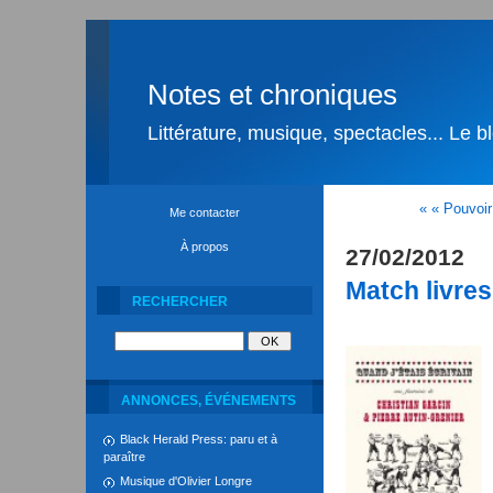
Notes et chroniques
Littérature, musique, spectacles... Le 
« « Pouvoir 
Me contacter
À propos
27/02/2012
Match livre
RECHERCHER
ANNONCES, ÉVÉNEMENTS
Black Herald Press: paru et à
paraître
Musique d'Olivier Longre