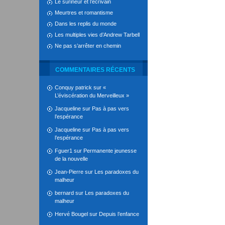
Le surineur et l’écrivain
Meurtres et romantisme
Dans les replis du monde
Les multiples vies d’Andrew Tarbell
Ne pas s’arrêter en chemin
COMMENTAIRES RÉCENTS
Conquy patrick
sur
«
L’éviscération du Merveilleux »
Jacqueline
sur
Pas à pas vers
l’espérance
Jacqueline
sur
Pas à pas vers
l’espérance
Fguer1
sur
Permanente jeunesse
de la nouvelle
Jean-Pierre
sur
Les paradoxes du
malheur
bernard
sur
Les paradoxes du
malheur
Hervé Bougel
sur
Depuis l’enfance