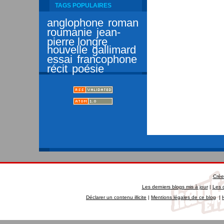
TAGS POPULAIRES
anglophone
roman
roumanie
jean-
pierre longre
nouvelle
gallimard
essai
francophone
récit
poésie
Crée
Les derniers blogs mis à jour
|
Les 
Déclarer un contenu illicite
|
Mentions légales de ce blog
|