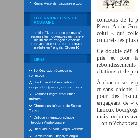
Réglis Records, disquaire à Lyon
LITTÉRATURE FRANCO-
concours de la pl
ROUMAINE
Pierre Autin-Gren
celui « qui colle
Le blog "livres franco-roumains"
recense les nouveautés en matière
culturels les plus 
de littérature française d'origine
roumaine et de littérature roumaine
traduite en français. Cliquer
ICI
Ce double défi do
pile et côté 
LIENS
rebondissements
citations et de pr
Bel Ouvrage, rédaction et
correction
À chacun ses voya
Black Herald Press. éditeur
indépendant (poésie, essais, textes...
et sans chichis, 
Blandine Longre, traductrice
pour des institu
littéraire
engageant de « c
Chroniques littéraires de Sophie
fameux bourgogne
Touzet
mais toujours ave
Critique cinématographique,
– on n’échappera
Théodore Anglio-Longre
Disquaire à Lyon, Réglis Records
La vie rapide, Hippolyte Anglio-