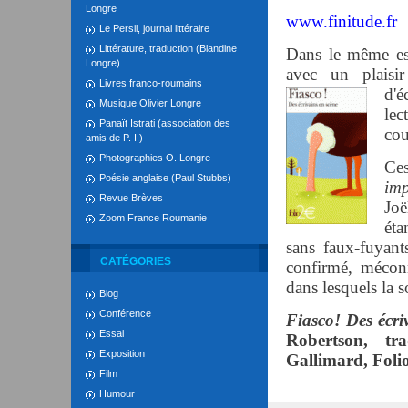
Longre
www.finitude.fr
Le Persil, journal littéraire
Littérature, traduction (Blandine
Dans le même esp
Longre)
avec un plaisir
Livres franco-roumains
d'é
Musique Olivier Longre
lec
Panaït Istrati (association des
cou
amis de P. I.)
Photographies O. Longre
Ce
Poésie anglaise (Paul Stubbs)
imp
Revue Brèves
Joë
Zoom France Roumanie
éta
sans faux-fuyants
CATÉGORIES
confirmé, méconn
dans lesquels la so
Blog
Conférence
Fiasco! Des écr
Essai
Robertson, tr
Exposition
Gallimard, Folio
Film
Humour