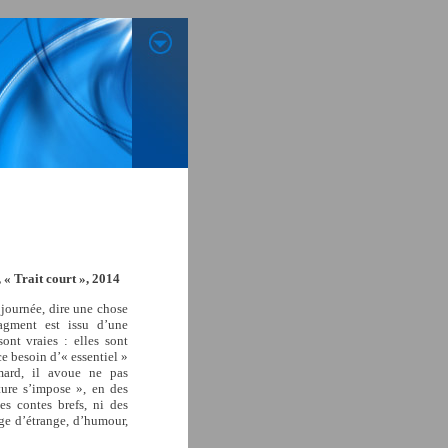
 « Trait court », 2014
 journée, dire une chose
agment est issu d’une
sont vraies : elles sont
ce besoin d’« essentiel »
mard, il avoue ne pas
iture s’impose », en des
s contes brefs, ni des
nge d’étrange, d’humour,