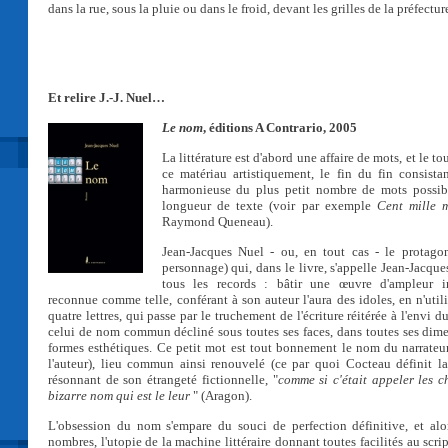
dans la rue, sous la pluie ou dans le froid, devant les grilles de la préfectur
Et relire J.-J. Nuel…
Le nom
, éditions A Contrario, 2005
La littérature est d'abord une affaire de mots, et le to
ce matériau artistiquement, le fin du fin consist
harmonieuse du plus petit nombre de mots possib
longueur de texte (voir par exemple
Cent mille 
Raymond Queneau).
Jean-Jacques Nuel - ou, en tout cas - le protagoni
personnage) qui, dans le livre, s'appelle Jean-Jacque
tous les records : bâtir une œuvre d'ampleur in
reconnue comme telle, conférant à son auteur l'aura des idoles, en n'util
quatre lettres, qui passe par le truchement de l'écriture réitérée à l'envi 
celui de nom commun décliné sous toutes ses faces, dans toutes ses dime
formes esthétiques. Ce petit mot est tout bonnement le nom du narrateur
l'auteur), lieu commun ainsi renouvelé (ce par quoi Cocteau définit l
résonnant de son étrangeté fictionnelle, "
comme si c'était appeler les c
bizarre nom qui est le leur
" (Aragon).
L'obsession du nom s'empare du souci de perfection définitive, et alor
nombres, l'utopie de la machine littéraire donnant toutes facilités au scri