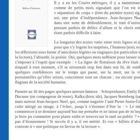
Il y a eu les
Courts métrages
, il y a maintenan
comme de petits mots signalant que l’on est t
« séparation de corps » (titre du premier texte) s
soi, une prise d’indépendance. Jean-Jacques Nue
dans une sorte de dédoublement, le trait d’unio
prenant parfois de drôles d’allure et le choix en
étant parfois difficile à faire.
La longueur des textes varie entre trois lignes et 
pour que s’y logent les surprises, l’humour (noir, ro
les réflexions sous forme d’anecdotes légères ou tragiques (en particulier sur
la lecture), l’absurde, la poésie. Oui, quelques mots suffisent pour laisser
s’imposer à l’esprit (par exemple : « La ligne de flottaison du rêve était
risquait à tout moment, s’il se retournait trop fort dans son lit, de somb
quelques confidences sur le temps qui passe, sur la mort, sur la vi
personnelles qu’elles soient, concernent tout un chacun ; ou encore pou
flagrant de la société humaine.
Passent au fil des pages quelques auteurs fameux : Schopenhauer, Emily B
Ducasse (en compagnon de route), Kafka (bien sûr), Jacques Sternberg (san
mais surtout Jean-Jacques Nuel, qui, comme naguère l’ami Pierre Autin-Gr
culte mitigé au ratage, à l’échec, jusqu’à s’étonner d’être lu : « Le t
commencer à se dessiner aujourd’hui me perturbe et ne laisse pas de m’inqui
je bien pu commettre pour plaire enfin et trouver sur le tard un public ? »
pas d’étonnement ! Si succès il y a, il est mérité. Et vos « billets d’ab
conteste à « une politique en faveur de la lecture ».