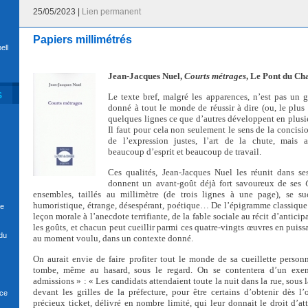
25/05/2023 |
Lien permanent
Papiers millimétrés
ell
Jean-Jacques Nuel,
Courts métrages
,
Le Pont du Ch
S
Le texte bref, malgré les apparences, n’est pas un ge
donné à tout le monde de réussir à dire (ou, le plus
quelques lignes ce que d’autres développent en plusi
Il faut pour cela non seulement le sens de la concisio
de l’expression justes, l’art de la chute, mais a
beaucoup d’esprit et beaucoup de travail.
Ces qualités, Jean-Jacques Nuel les réunit dans s
donnent un avant-goût déjà fort savoureux de ses
ensembles, taillés au millimètre (de trois lignes à une page), se s
humoristique, étrange, désespérant, poétique… De l’épigramme classique 
se
leçon morale à l’anecdote terrifiante, de la fable sociale au récit d’anticipa
les goûts, et chacun peut cueillir parmi ces quatre-vingts œuvres en puiss
du
au moment voulu, dans un contexte donné.
On aurait envie de faire profiter tout le monde de sa cueillette personn
tombe, même au hasard, sous le regard. On se contentera d’un exe
admissions » : « Les candidats attendaient toute la nuit dans la rue, sous l
devant les grilles de la préfecture, pour être certains d’obtenir dès l
nce
précieux ticket, délivré en nombre limité, qui leur donnait le droit d’att