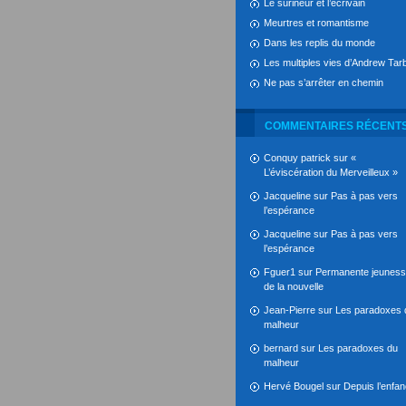
Le surineur et l’écrivain
Meurtres et romantisme
Dans les replis du monde
Les multiples vies d’Andrew Tarb
Ne pas s’arrêter en chemin
COMMENTAIRES RÉCENT
Conquy patrick
sur
«
L’éviscération du Merveilleux »
Jacqueline
sur
Pas à pas vers
l’espérance
Jacqueline
sur
Pas à pas vers
l’espérance
Fguer1
sur
Permanente jeunes
de la nouvelle
Jean-Pierre
sur
Les paradoxes 
malheur
bernard
sur
Les paradoxes du
malheur
Hervé Bougel
sur
Depuis l’enfa