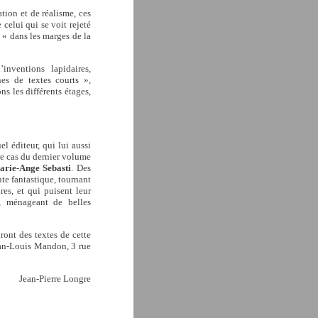
tion et de réalisme, ces
 celui qui se voit rejeté
e « dans les marges de la
inventions lapidaires,
nes de textes courts »,
s les différents étages,
l éditeur, qui lui aussi
le cas du dernier volume
arie-Ange Sebasti
. Des
nte fantastique, tournant
res, et qui puisent leur
e, ménageant de belles
ront des textes de cette
ean-Louis Mandon, 3 rue
Jean-Pierre Longre