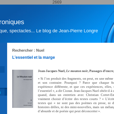
2669
roniques
ique, spectacles... Le blog de Jean-Pierre Longre
Rechercher : Nuel
L’essentiel et la marge
Jean-Jacques Nuel,
Le mouton noir
, Passages d’encre,
« Si l’on produit des fragments, on peut, en une même
et son contraire. Pourquoi ? Parce que chaque fr
expérience différente, et que ces expériences, elles, 
l’essentiel », a dit Cioran. Jean-Jacques Nuel obéit-il à 
S
quand, dans un entretien avec Christian Cottet-E
vraiment choisir d’écrire des textes courts ? « L’écr
textes qui « ne sont pas des poèmes en prose, ni de
histoires drôles, ni des mini-nouvelles, mais un méla
d’absurde et de poésie qui peut déconcerter ».