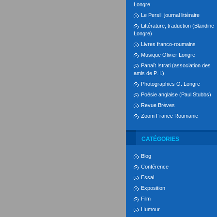
Longre
Le Persil, journal littéraire
Littérature, traduction (Blandine
Longre)
Livres franco-roumains
Musique Olivier Longre
Panaït Istrati (association des
amis de P. I.)
Photographies O. Longre
Poésie anglaise (Paul Stubbs)
Revue Brèves
Zoom France Roumanie
CATÉGORIES
Blog
Conférence
Essai
Exposition
Film
Humour