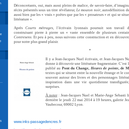
n
Déconcertants, oui, mais aussi pleins de malice, de savoir-faire, d’imagina
récits présentés sous un titre révélateur,
Le mouton noir
, autodéfinition de
aussi bien par les « vrais » poètes que par les « prosateurs » et qui se situ
littérature ».
Après
Courts métrages
, l’écrivain lyonnais poursuit son travail d’
construisant pierre à pierre un « vaste ensemble de plusieurs centai
re
Contresens
. Et peu à peu, nous suivons cette construction et en découvron
e
pour notre plus grand plaisir.
*
Il y a Jean-Jacques Nuel écrivain, et Jean-Jacques Nue
donne à découvrir une littérature fragmentaire. C’est 
publié au
Pont du Change,
Heures de pointe
, de M
textes qui se situent entre la nouvelle étrange et le co
souvent autour des livres et des personnages littérai
..
inspiration dans une vie quotidienne transfiguré
surprises.
À noter
: Jean-Jacques Nuel et Marie-Ange Sebasti li
dernière le jeudi 22 mai 2014 à 19 heures, galerie J
Vaubecour, 69002 Lyon.
ds
www.inks-passagedencres.fr