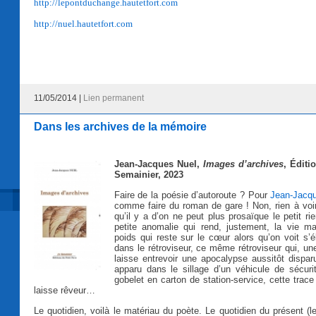
http://lepontduchange.hautetfort.com
http://nuel.hautetfort.com
11/05/2014 |
Lien permanent
Dans les archives de la mémoire
Jean-Jacques Nuel,
Images d’archives
, Éditi
Semainier, 2023
Faire de la poésie d’autoroute ? Pour
Jean-Jacq
comme faire du roman de gare ! Non, rien à voir
qu’il y a d’on ne peut plus prosaïque le petit rie
petite anomalie qui rend, justement, la vie ma
poids qui reste sur le cœur alors qu’on voit s’é
dans le rétroviseur, ce même rétroviseur qui, un
laisse entrevoir une apocalypse aussitôt dispar
apparu dans le sillage d’un véhicule de sécuri
gobelet en carton de station-service, cette trace
laisse rêveur…
Le quotidien, voilà le matériau du poète. Le quotidien du présent (l