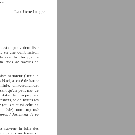
e ».
Jean-Pierre Longre
ut est de pouvoir utiliser
ant en une combinaison
le avec la plus grande
milliards de poèmes
de
ste-narrateur (l'unique
s Nuel, a tenté de battre
finie, universellement
isant qu'un petit mot de
du statut de nom propre à
nsions, selon toutes les
 (qui est aussi celui de
a poésie), nom trop usé
hoses / Justement de ce
s survient la folie des
pteur, dans une tentative