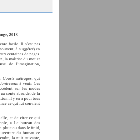
ange, 2013
nre facile. Il n’est pas
 souvent, à suggérer) en
eurs centaines de pages.
n, la maîtrise du mot et
ussi de l’imagination,
es
Courts métrages
, qui
Contresens
à venir. Ces
uccèdent sur les modes
au conte absurde, de la
tion, il y en a pour tous
ance ce qui lui convient
elle, et de citer ce qui
mple, « Le bureau des
a pluie ou dans le froid,
’ouverture du bureau ce
endre, la nuit suivante,