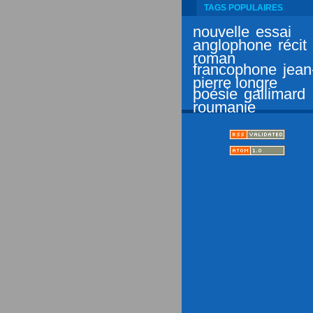
TAGS POPULAIRES
nouvelle
essai
anglophone
récit
roman
francophone
jean
pierre longre
poésie
gallimard
roumanie