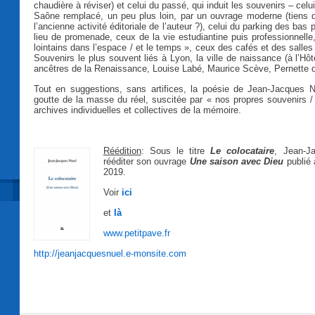
chaudière à réviser) et celui du passé, qui induit les souvenirs – celu
Saône remplacé, un peu plus loin, par un ouvrage moderne (tiens d
l’ancienne activité éditoriale de l’auteur ?), celui du parking des ba
lieu de promenade, ceux de la vie estudiantine puis professionnell
lointains dans l’espace / et le temps », ceux des cafés et des salle
Souvenirs le plus souvent liés à Lyon, la ville de naissance (à l’Hô
ancêtres de la Renaissance, Louise Labé, Maurice Scève, Pernette 
Tout en suggestions, sans artifices, la poésie de Jean-Jacques N
goutte de la masse du réel, suscitée par « nos propres souvenirs / 
archives individuelles et collectives de la mémoire.
Réédition
: Sous le titre
Le colocataire
, Jean-J
rééditer son ouvrage
Une saison avec Dieu
publié
2019.
Voir
ici
et
là
www.petitpave.fr
http://jeanjacquesnuel.e-monsite.com