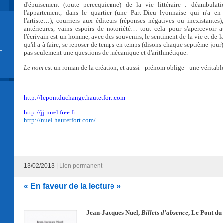
d'épuisement (toute perecquienne) de la vie littéraire : déambulat
l'appartement, dans le quartier (une Part-Dieu lyonnaise qui n'a en 
l'artiste…), courriers aux éditeurs (réponses négatives ou inexistantes
antérieures, vains espoirs de notoriété… tout cela pour s'apercevoir
l'écrivain est un homme, avec des souvenirs, le sentiment de la vie et de la 
qu'il a à faire, se reposer de temps en temps (disons chaque septième jour),
-
pas seulement une questions de mécanique et d'arithmétique.
Le nom
est un roman de la création, et aussi - prénom oblige - une véritabl
http://lepontduchange.hautetfort.com
http://jj.nuel.free.fr
http://nuel.hautetfort.com/
13/02/2013 |
Lien permanent
« En faveur de la lecture »
Jean-Jacques Nuel,
Billets d’absence
, Le Pont d