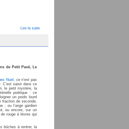
Lire la suite
ons de Petit Pavé, Le
ues Nuel
, ce n’est pas
. C’est saisir dans ce
n, le petit mystère, la
térielle poétique : ce
loigner un poids lourd
e fraction de seconde,
ue ; ou l’ange gardien
té, ou encore, sur un
 de rouge à lèvres qui
es bûches à rentrer, la