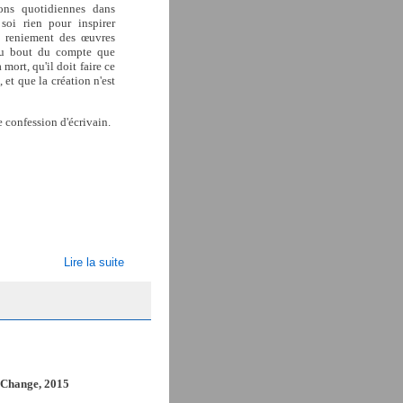
ions quotidiennes dans
soi rien pour inspirer
), reniement des œuvres
 au bout du compte que
mort, qu'il doit faire ce
 et que la création n'est
e confession d'écrivain.
Lire la suite
u Change, 2015