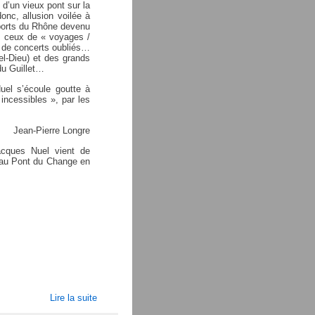
i d’un vieux pont sur la
onc, allusion voilée à
s ports du Rhône devenu
e, ceux de « voyages /
s de concerts oubliés…
tel-Dieu) et des grands
du Guillet…
uel s’écoule goutte à
incessibles », par les
Jean-Pierre Longre
acques Nuel vient de
 au Pont du Change en
Lire la suite