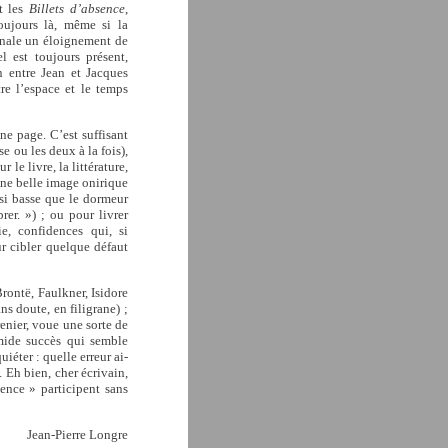
t les
Billets d’absence
,
oujours là, même si la
ignale un éloignement de
l est toujours présent,
n entre Jean et Jacques
tre l’espace et le temps
une page. C’est suffisant
se ou les deux à la fois),
 le livre, la littérature,
 une belle image onirique
 si basse que le dormeur
rer. ») ; ou pour livrer
e, confidences qui, si
r cibler quelque défaut
rontë, Faulkner, Isidore
s doute, en filigrane) ;
enier, voue une sorte de
imide succès qui semble
éter : quelle erreur ai-
. Eh bien, cher écrivain,
sence » participent sans
Jean-Pierre Longre