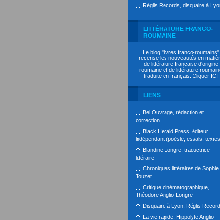
Réglis Records, disquaire à Lyo
LITTÉRATURE FRANCO-
ROUMAINE
Le blog "livres franco-roumains"
recense les nouveautés en matiè
de littérature française d'origine
roumaine et de littérature roumain
traduite en français. Cliquer
ICI
LIENS
Bel Ouvrage, rédaction et
correction
Black Herald Press. éditeur
indépendant (poésie, essais, textes.
Blandine Longre, traductrice
littéraire
Chroniques littéraires de Sophie
Touzet
Critique cinématographique,
Théodore Anglio-Longre
Disquaire à Lyon, Réglis Recor
La vie rapide, Hippolyte Anglio-