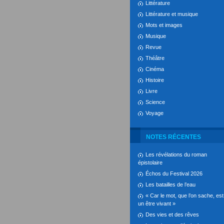
Littérature
Littérature et musique
Mots et images
Musique
Revue
Théâtre
Cinéma
Histoire
Livre
Science
Voyage
NOTES RÉCENTES
Les révélations du roman
épistolaire
Échos du Festival 2026
Les batailles de l’eau
« Car le mot, que l’on sache, est
un être vivant »
Des vies et des rêves