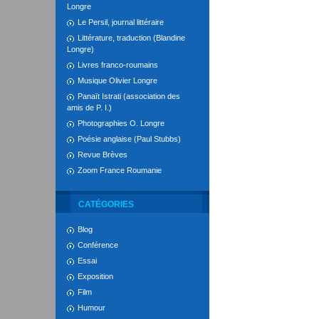
Longre
Le Persil, journal littéraire
Littérature, traduction (Blandine
Longre)
Livres franco-roumains
Musique Olivier Longre
Panaït Istrati (association des
amis de P. I.)
Photographies O. Longre
Poésie anglaise (Paul Stubbs)
Revue Brèves
Zoom France Roumanie
CATÉGORIES
Blog
Conférence
Essai
Exposition
Film
Humour