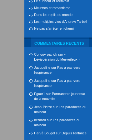
Le surineur et l’écrivain
Meurtres et romantisme
Dans les replis du monde
Les multiples vies d’Andrew Tarbell
Ne pas s’arrêter en chemin
COMMENTAIRES RÉCENTS
Conquy patrick
sur
«
L’éviscération du Merveilleux »
Jacqueline
sur
Pas à pas vers
l’espérance
Jacqueline
sur
Pas à pas vers
l’espérance
Fguer1
sur
Permanente jeunesse
de la nouvelle
Jean-Pierre
sur
Les paradoxes du
malheur
bernard
sur
Les paradoxes du
malheur
Hervé Bougel
sur
Depuis l’enfance