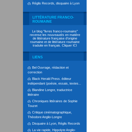
Réglis Records, disquaire à Lyon
LITTÉRATURE FRANCO-
ROUMAINE
Le blog "livres franco-roumains"
recense les nouveautés en matière
de littérature française d'origine
roumaine et de littérature roumaine
traduite en français. Cliquer
ICI
LIENS
Bel Ouvrage, rédaction et
correction
Black Herald Press. éditeur
indépendant (poésie, essais, textes...
Blandine Longre, traductrice
littéraire
Chroniques littéraires de Sophie
Touzet
Critique cinématographique,
Théodore Anglio-Longre
Disquaire à Lyon, Réglis Records
La vie rapide, Hippolyte Anglio-