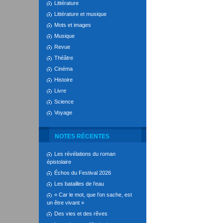
Littérature
Littérature et musique
Mots et images
Musique
Revue
Théâtre
Cinéma
Histoire
Livre
Science
Voyage
NOTES RÉCENTES
Les révélations du roman
épistolaire
Échos du Festival 2026
Les batailles de l’eau
« Car le mot, que l’on sache, est
un être vivant »
Des vies et des rêves