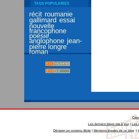
TAGS POPULAIRES
récit
roumanie
gallimard
essai
nouvelle
francophone
poésie
anglophone
jean-
pierre longre
roman
Crée
Les derniers blogs mis à jour
|
Les 
Déclarer un contenu illicite
|
Mentions légales de ce blog
|