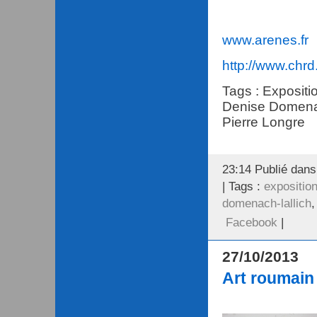
www.arenes.fr
http://www.chrd.
Tags : Expositi
Denise Domenach
Pierre Longre
23:14 Publié dan
| Tags :
expositio
domenach-lallich
Facebook
|
27/10/2013
Art roumain