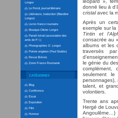
léopard », tém
Longre
donné lieu à d
Le Persil, journal littéraire
cristal
avec la 
Littérature, traduction (Blandine
Longre)
Après un cert
Livres franco-roumains
exemple sur la
Musique Olivier Longre
Tintin et l'Alp
Panaït Istrati (association des
consacrée au «
amis de P. I.)
albums et les
Photographies O. Longre
traversés par
Poésie anglaise (Paul Stubbs)
d’enseignement 
Revue Brèves
le génie du dess
Zoom France Roumanie
complément, d
seulement le
CATÉGORIES
personnages), m
Blog
talent, et gran
Conférence
volontiers.
Essai
Trente ans apr
Exposition
Hergé de Louvai
Film
Angoulême…) 
Humour