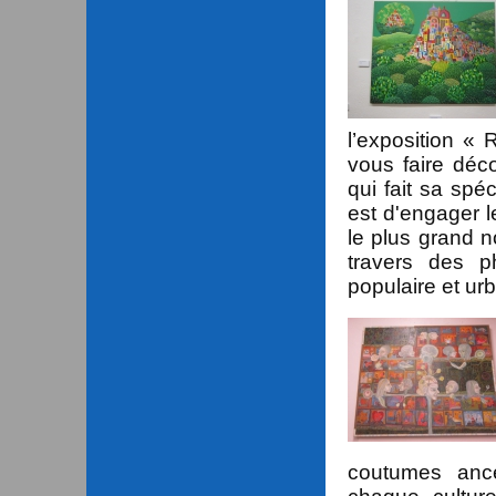
l’exposition « 
vous faire déco
qui fait sa spéc
est d'engager l
le plus grand n
travers des p
populaire et ur
coutumes anc