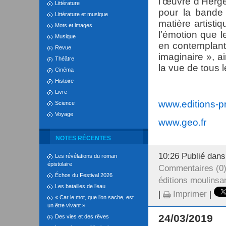
l’œuvre d’Hergé
Littérature
pour la bande 
Littérature et musique
matière artisti
Mots et images
l’émotion que 
Musique
en contemplant
Revue
imaginaire », a
Théâtre
la vue de tous l
Cinéma
Histoire
Livre
www.editions-p
Science
Voyage
www.geo.fr
NOTES RÉCENTES
10:26 Publié dan
Les révélations du roman
épistolaire
Commentaires (0
Échos du Festival 2026
éditions moulinsar
Les batailles de l’eau
|
Imprimer
|
« Car le mot, que l’on sache, est
un être vivant »
24/03/2019
Des vies et des rêves