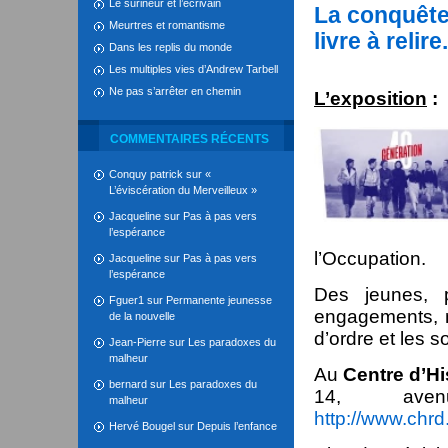
Le surineur et l’écrivain
La conquête 
Meurtres et romantisme
livre à relire.
Dans les replis du monde
Les multiples vies d’Andrew Tarbell
Ne pas s’arrêter en chemin
L’exposition
:
COMMENTAIRES RÉCENTS
Conquy patrick
sur
«
L’éviscération du Merveilleux »
Jacqueline
sur
Pas à pas vers
l’espérance
l’Occupation.
Jacqueline
sur
Pas à pas vers
l’espérance
Des jeunes, p
Fguer1
sur
Permanente jeunesse
engagements, m
de la nouvelle
d’ordre et les s
Jean-Pierre
sur
Les paradoxes du
malheur
Au
Centre d’Hi
bernard
sur
Les paradoxes du
14, aven
malheur
http://www.chrd.
Hervé Bougel
sur
Depuis l’enfance