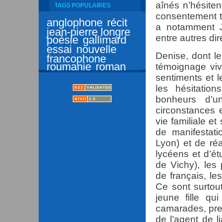
aînés n’hésite
TAGS POPULAIRES
consentement ta
anglophone
récit
a notamment J
jean-pierre longre
entre autres dir
poésie
gallimard
essai
nouvelle
Denise, dont le
francophone
roumanie
roman
témoignage viva
sentiments et l
les hésitatio
bonheurs d’u
circonstances e
vie familiale et
de manifestati
Lyon) et de ré
lycéens et d’ét
de Vichy), les
de français, le
Ce sont surtou
jeune fille q
camarades, pren
de l’agent de l