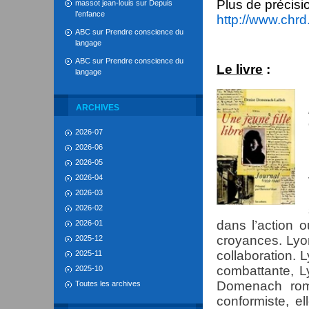
Plus de précisio
massot jean-louis
sur
Depuis
l’enfance
http://www.chrd.
ABC
sur
Prendre conscience du
langage
ABC
sur
Prendre conscience du
Le livre
:
langage
ARCHIVES
2026-07
2026-06
2026-05
2026-04
2026-03
2026-02
dans l’action o
2026-01
croyances. Lyon
2025-12
collaboration. L
2025-11
combattante, L
2025-10
Domenach romp
Toutes les archives
conformiste, e