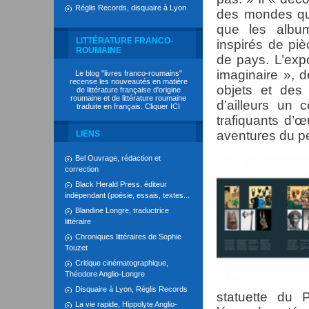
Réglis Records, disquaire à Lyon
des mondes qu’
que les albu
LITTÉRATURE FRANCO-
inspirés de pi
ROUMAINE
de pays. L’exp
imaginaire », 
Le blog "livres franco-roumains"
recense les nouveautés en matière
objets et des
de littérature française d'origine
roumaine et de littérature roumaine
d’ailleurs un c
traduite en français. Cliquer
ICI
trafiquants d’œ
aventures du pet
LIENS
Bel Ouvrage, rédaction et
correction
Black Herald Press. éditeur
indépendant (poésie, essais, textes...
Blandine Longre, traductrice
littéraire
Chroniques littéraires de Sophie
Touzet
Critique cinématographique,
Théodore Anglio-Longre
Disquaire à Lyon, Réglis Records
statuette du 
La vie rapide, Hippolyte Anglio-