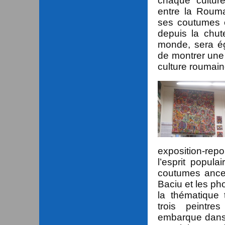
chaque culture.
entre la Roum
ses coutumes et
depuis la chut
monde, sera é
de montrer une
culture roumain
exposition-
repo
l’esprit popula
coutumes ances
Baciu et les p
la thématique 
trois peintr
embarque
dans