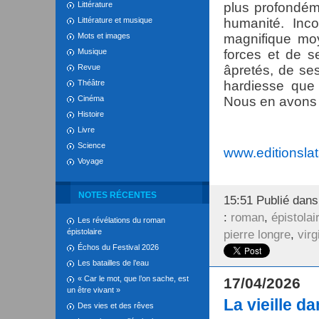
Littérature
plus profondém
Littérature et musique
humanité. Inco
Mots et images
magnifique moy
Musique
forces et de s
Revue
âpretés, de se
Théâtre
hardiesse que 
Cinéma
Nous en avons 
Histoire
Livre
Science
www.editionslat
Voyage
NOTES RÉCENTES
15:51 Publié dan
:
roman
,
épistolai
Les révélations du roman
épistolaire
pierre longre
,
virg
Échos du Festival 2026
Les batailles de l’eau
« Car le mot, que l’on sache, est
17/04/2026
un être vivant »
La vieille d
Des vies et des rêves