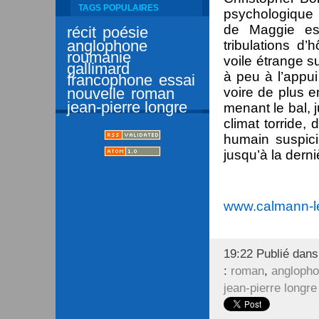
TAGS POPULAIRES
psychologique 
de Maggie est
récit
poésie
anglophone
tribulations d’
roumanie
voile étrange su
gallimard
à peu à l’appu
francophone
essai
nouvelle
roman
voire de plus 
jean-pierre longre
menant le bal, j
climat torride,
humain suspici
jusqu’à la derni
www.calmann-le
19:22 Publié dan
:
roman
,
angloph
jean-pierre longre