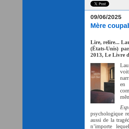
09/06/2025
Mère coupab
Lire, relire... 
(États-Unis) pa
2013, Le Livre d
Lau
voit
narr
en 
comp
mêm
Esp
psychologique re
aussi de la tragé
n’importe leque