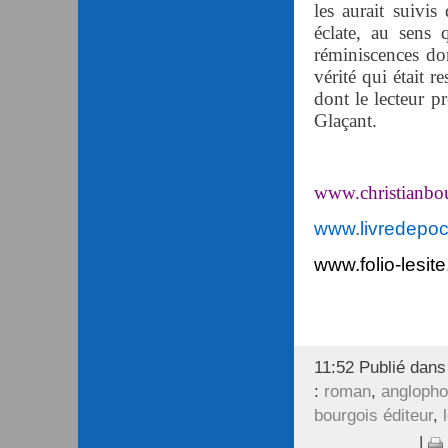
les aurait suivis
éclate, au sens 
réminiscences dont
vérité qui était r
dont le lecteur 
Glaçant.
www.christianbou
www.livredepo
www.folio-lesite
11:52 Publié dan
:
roman
,
angloph
bourgois éditeur
,
|