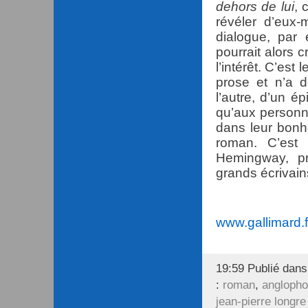
dehors de lui
, 
révéler d’eux-
dialogue, par
pourrait alors 
l’intérêt. C’est 
prose et n’a 
l’autre, d’un é
qu’aux personn
dans leur bonh
roman. C’est
Hemingway, pr
grands écrivain
www.gallimard.f
19:59 Publié dan
:
roman
,
angloph
jean-pierre longre