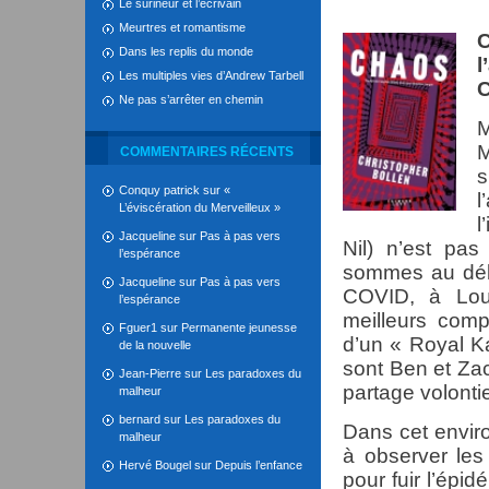
Le surineur et l’écrivain
Meurtres et romantisme
C
Dans les replis du monde
l
Les multiples vies d’Andrew Tarbell
C
Ne pas s’arrêter en chemin
M
M
COMMENTAIRES RÉCENTS
s
Conquy patrick
sur
«
l
L’éviscération du Merveilleux »
l
Jacqueline
sur
Pas à pas vers
Nil) n’est pa
l’espérance
sommes au déb
Jacqueline
sur
Pas à pas vers
COVID, à Loux
l’espérance
meilleurs com
Fguer1
sur
Permanente jeunesse
d’un « Royal K
de la nouvelle
sont Ben et Za
Jean-Pierre
sur
Les paradoxes du
partage volontie
malheur
bernard
sur
Les paradoxes du
Dans cet envi
malheur
à observer les 
Hervé Bougel
sur
Depuis l’enfance
pour fuir l’épi