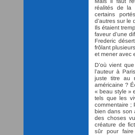
Mais il faut r
réalités de la
certains port
d’autres sur le
Ils étaient tremp
faveur d’une dif
Frederic désert
frôlant plusieur
et mener avec e
D’où vient qu
l’auteur à Par
juste titre au
américaine ? É
« beau style » e
tels que les v
commentaire ; P
bien dans son 
des choses vue
créature de fi
sûr pour fair