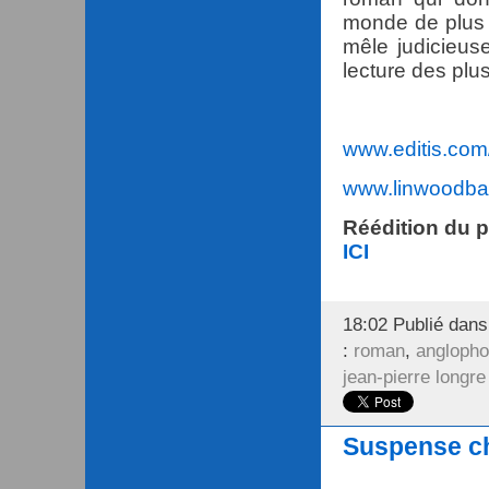
monde de plus 
mêle judicieuse
lecture des plus
www.editis.com
www.linwoodba
Réédition du 
ICI
18:02 Publié dan
:
roman
,
angloph
jean-pierre longre
Suspense ch