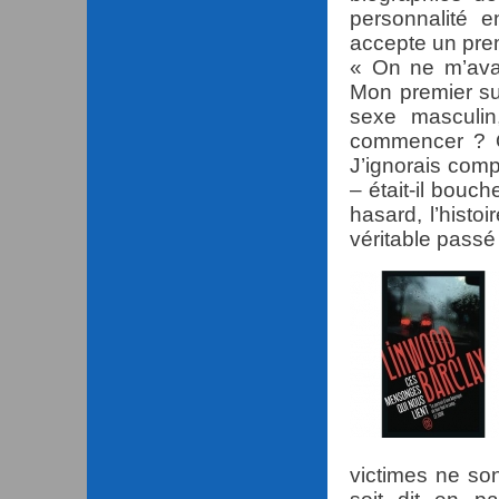
personnalité e
accepte un prem
« On ne m’ava
Mon premier suj
sexe masculin
commencer ? Qu
J’ignorais comp
– était-il bouch
hasard, l’histoi
véritable passé
victimes ne so