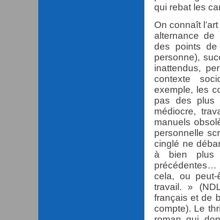
qui rebat les ca
On connaît l’ar
alternance de 
des points de
personne), suc
inattendus, p
contexte soci
exemple, les c
pas des plus 
médiocre, trav
manuels obsolè
personnelle scr
cinglé ne déba
à bien plus
précédentes… »
cela, ou peut-
travail. » (N
français et de 
compte). Le thr
roman qui don