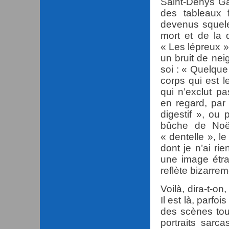
Saint-Denys Ga
des tableaux 
devenus squelet
mort et de la 
« Les lépreux 
un bruit de nei
soi : « Quelque 
corps qui est l
qui n’exclut pa
en regard, par
digestif », ou
bûche de Noë
« dentelle », l
dont je n’ai ri
une image étr
reflète bizarrem
Voilà, dira-t-on
Il est là, parf
des scènes tou
portraits sar