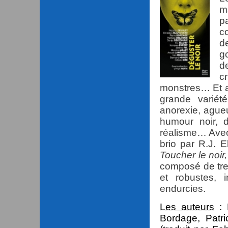
m
p
c
d
g
d
c
monstres… Et a
grande variét
anorexie, agueu
humour noir, d
réalisme… Avec,
brio par R.J. E
Toucher le noir,
composé de trei
et robustes, 
endurcies.
Les auteurs
:
Bordage, Patri