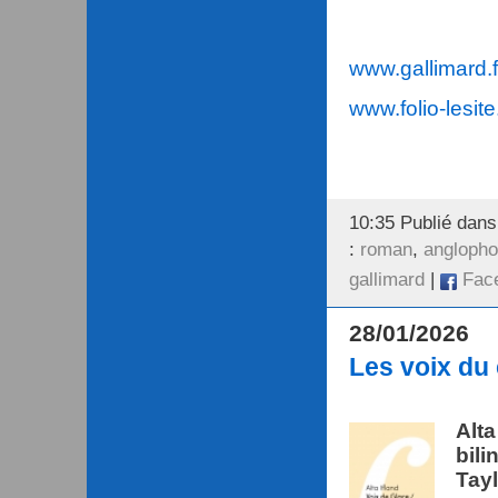
www.gallimard.f
www.folio-lesite.
10:35 Publié dan
:
roman
,
angloph
gallimard
|
Fac
28/01/2026
Les voix du 
Alta
bil
Tay