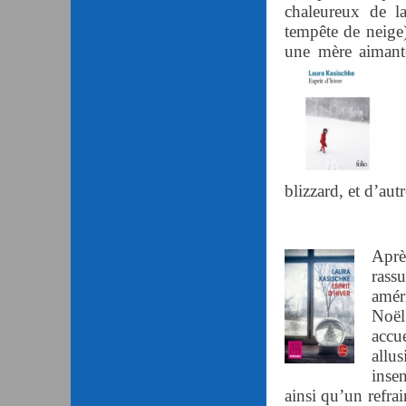
chaleureux de l
tempête de neige)
une mère aimante,
blizzard, et d’aut
Aprè
rass
améri
Noël
accu
allu
insen
ainsi qu’un refrai