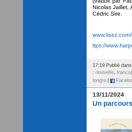
(traduit par F
Nicolas Jaillet
Cédric Sire
.
www.lisez.com/b
ttps://www.harpe
17:19 Publié dan
:
nouvelle
,
franco
longre
|
Facebo
13/11/2024
Un parcours 