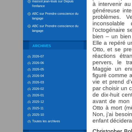
massot jean-louis
sur
Depuis
à intervenir a
l’enfance
généreuse inte
ABC
sur
Prendre conscience du
problèmes. V
langage
inconsolable
ABC
sur
Prendre conscience du
l’octogénaire s
langage
bien – un bien
Elle a repéré u
ARCHIVES
Otto, et se pr
réactions étr
2026-07
pervers, le t
2026-06
Maggie un en
2026-05
figuré comme au
2026-04
vie et prend d
2026-03
par choisir un
2026-02
de dix-huit cen
2026-01
avant de mon c
2025-12
Otto à mort (m
2025-11
Non, j’ai beso
2025-10
enfant décidera
Toutes les archives
Christopher Bo