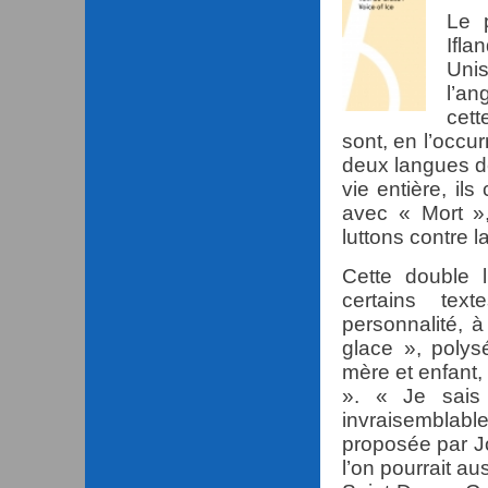
Le p
Ifla
Unis
l’an
cett
sont, en l’occu
deux langues de
vie entière, i
avec « Mort »
luttons contre l
Cette double l
certains te
personnalité, 
glace », polys
mère et enfant
». « Je sai
invraisemblab
proposée par Jo
l’on pourrait a