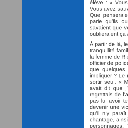
élève : « Vous
Vous avez sauv
Que penseraien
parie qu’ils o
savaient que vo
oublieraient ça
À partir de là, 
tranquillité fa
la femme de Ric
officier de poli
que quelques 
impliquer ? Le m
sortir seul. « 
avait dit que j
regrettais de l
pas lui avoir t
devenir une vic
qu’il n’y paraî
chantage, ainsi
personnages, l’