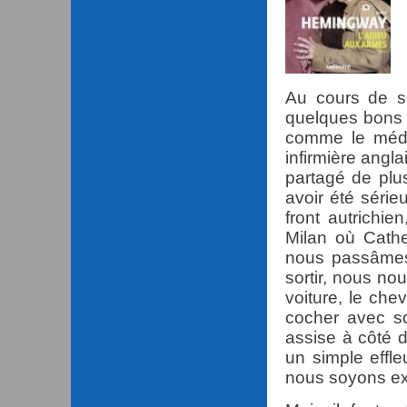
Au cours de se
quelques bons
comme le médec
infirmière angl
partagé de plu
avoir été série
front autrichie
Milan où Cathe
nous passâmes
sortir, nous no
voiture, le che
cocher avec so
assise à côté d
un simple effl
nous soyons ex