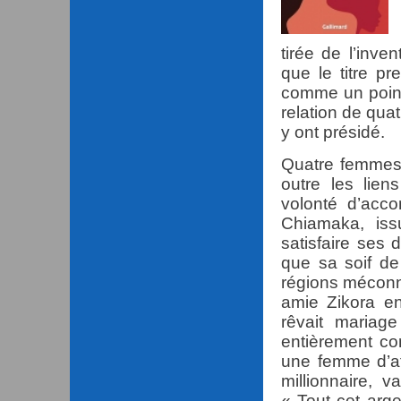
tirée de l’inv
que le titre pr
comme un point
relation de qua
y ont présidé.
Quatre femmes,
outre les lien
volonté d’accom
Chiamaka, iss
satisfaire ses 
que sa soif de
régions méconn
amie Zikora en
rêvait mariag
entièrement c
une femme d’af
millionnaire, 
« Tout cet arg