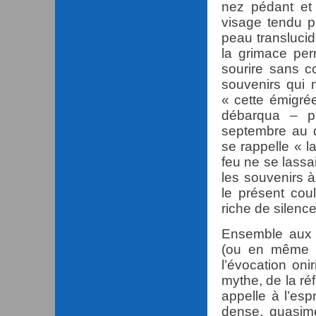
nez pédant et
visage tendu p
peau transluci
la grimace pe
sourire sans c
souvenirs qui n
« cette émigrée
débarqua – p
septembre au d
se rappelle « l
feu ne se lassa
les souvenirs à
le présent cou
riche de silence
Ensemble aux t
(ou en même t
l’évocation on
mythe, de la réf
appelle à l’esp
dense, quasime