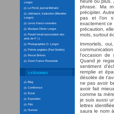
heure ou plus. 
Longre
phrase. Ma ma
Le Persil, journal littéraire
précipiter. Au
Littérature, traduction (Blandine
pas et l’on s’
Longre)
exactement ce q
Livres franco-roumains
précaution, ell
Musique Olivier Longre
mots, surtout éc
Panaït Istrati (association des
amis de P. I.)
Immortels, oui
Photographies O. Longre
communication
Poésie anglaise (Paul Stubbs)
l’occasion de
Revue Brèves
Quand je regar
Zoom France Roumanie
sentiment d’éc
remplie et épa
CATÉGORIES
désolée de t’av
Blog
ne pas avoir b
Conférence
avoir fait mie
Essai
comme ta mère, 
Exposition
je suis aussi u
Film
lettres identif
Humour
saura le nom à