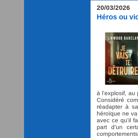
20/03/2026
Héros ou vi
à l’explosif, au
Considéré com
réadapter à sa
héroïque ne va
avec ce qu’il f
part d’un cert
comportements d