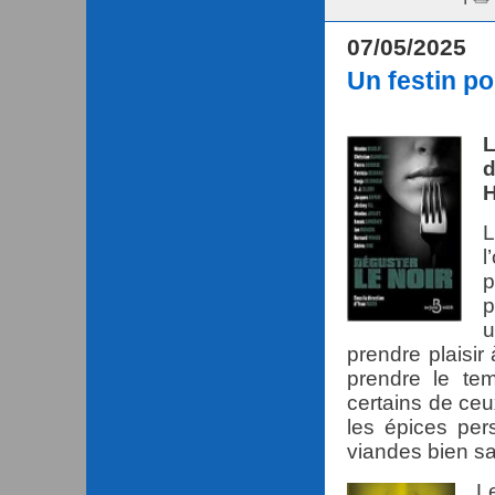
07/05/2025
Un festin po
L
d
H
L
l
p
p
u
prendre plaisir
prendre le te
certains de ceu
les épices per
viandes bien s
L