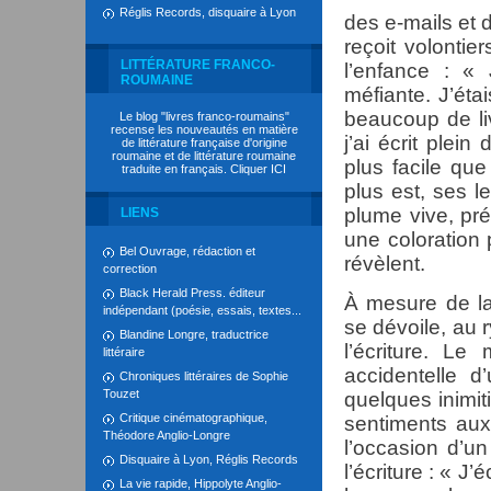
Réglis Records, disquaire à Lyon
des e-mails et d
reçoit volonti
LITTÉRATURE FRANCO-
l’enfance : « 
ROUMAINE
méfiante. J’éta
beaucoup de li
Le blog "livres franco-roumains"
recense les nouveautés en matière
j’ai écrit plein
de littérature française d'origine
roumaine et de littérature roumaine
plus facile que
traduite en français. Cliquer
ICI
plus est, ses le
plume vive, pr
LIENS
une coloration 
Bel Ouvrage, rédaction et
révèlent.
correction
Black Herald Press. éditeur
À mesure de la
indépendant (poésie, essais, textes...
se dévoile, au 
Blandine Longre, traductrice
l’écriture. Le 
littéraire
accidentelle d
Chroniques littéraires de Sophie
Touzet
quelques inimit
Critique cinématographique,
sentiments aux
Théodore Anglio-Longre
l’occasion d’un
Disquaire à Lyon, Réglis Records
l’écriture : « J
La vie rapide, Hippolyte Anglio-