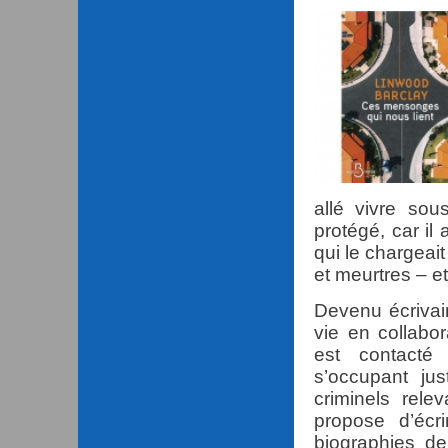
allé vivre sou
protégé, car il
qui le chargeai
et meurtres – e
Devenu écrivai
vie en collabor
est contacté
s’occupant j
criminels rele
propose d’écr
biographies de