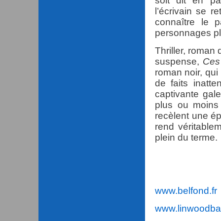
soit dit en p
l’écrivain se 
connaître le 
personnages p
Thriller, roman
suspense,
Ces
roman noir, qui
de faits inatt
captivante gale
plus ou moins
recèlent une ép
rend véritable
plein du terme.
www.belfond.fr
www.linwoodba