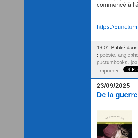
commencé à l’éc
https://punctum
19:01 Publié dan
:
poésie
,
angloph
puctumbooks
,
jea
Imprimer
|
23/09/2025
De la guerre