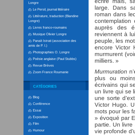
écrire mais, s
Longre
large. Dans s
Le Persil, journal littéraire
roman dans leq
Littérature, traduction (Blandine
contemplation 
Longre)
auprès des é
Livres franco-roumains
reviennent à lu
Musique Olivier Longre
peuple, les mo
Panaït Istrati (association des
amis de P. I.)
encore Victor H
Photographies O. Longre
murmurent (voir 
Poésie anglaise (Paul Stubbs)
milliers. »
Revue Brèves
Murmuration
n’
Zoom France Roumanie
plus ou moins
écrivains qui s
CATÉGORIES
un livre qui se
une sorte d’ex
Blog
Victor Hugo. U
Conférence
mots pour les fa
Essai
» évoqué par E
Exposition
partie. Un livre 
Film
vie profonde d’
Humour