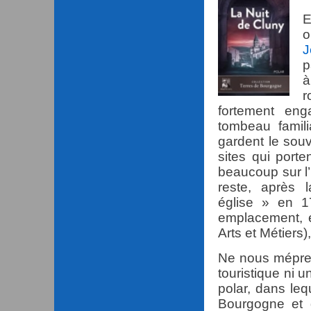
E
o
J
p
à
r
fortement eng
tombeau famil
gardent le souv
sites qui port
beaucoup sur l’
reste, après 
église » en 1
emplacement, 
Arts et Métiers),
Ne nous mépre
touristique ni u
polar, dans leq
Bourgogne et 