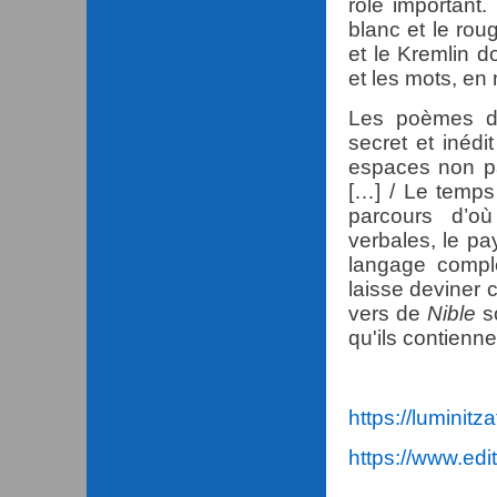
rôle important.
blanc et le rou
et le Kremlin do
et les mots, en
Les poèmes de
secret et inédi
espaces non pa
[…] / Le temp
parcours d’o
verbales, le pa
langage compl
laisse deviner 
vers de
Nible
so
qu'ils contienn
https://luminitz
https://www.ed