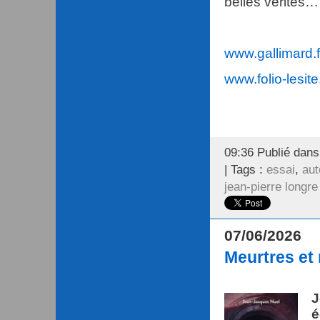
belles vérités…
www.gallimard.f
www.folio-lesite
09:36 Publié dan
| Tags :
essai
,
aut
jean-pierre longre
07/06/2026
Meurtres et
J
é