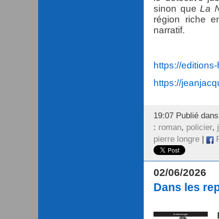
sinon que
La N
région riche e
narratif.
https://editions-
https://jeanja
19:07 Publié dan
:
roman
,
policier
,
pierre longre
|
F
02/06/2026
Dans les re