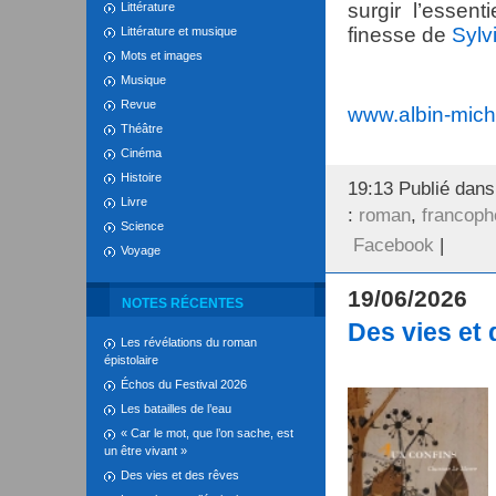
surgir l’essent
Littérature
finesse de
Sylv
Littérature et musique
Mots et images
Musique
Revue
www.albin-miche
Théâtre
Cinéma
Histoire
19:13 Publié dan
Livre
:
roman
,
francoph
Science
Facebook
|
Voyage
19/06/2026
NOTES RÉCENTES
Des vies et 
Les révélations du roman
épistolaire
Échos du Festival 2026
Les batailles de l’eau
« Car le mot, que l’on sache, est
un être vivant »
Des vies et des rêves