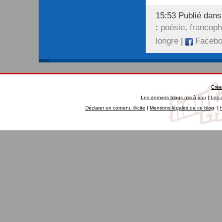
15:53 Publié dan
:
poésie
,
francop
longre
|
Facebo
Crée
Les derniers blogs mis à jour
|
Les 
Déclarer un contenu illicite
|
Mentions légales de ce blog
|