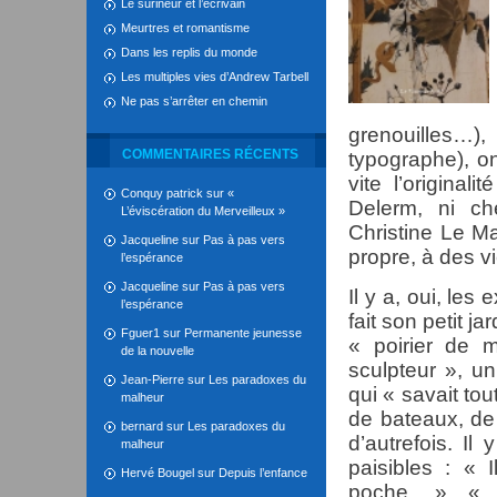
Le surineur et l’écrivain
Meurtres et romantisme
Dans les replis du monde
Les multiples vies d’Andrew Tarbell
Ne pas s’arrêter en chemin
grenouilles…
COMMENTAIRES RÉCENTS
typographe), on
vite l’origina
Conquy patrick
sur
«
Delerm, ni c
L’éviscération du Merveilleux »
Christine Le Ma
Jacqueline
sur
Pas à pas vers
propre, à des v
l’espérance
Jacqueline
sur
Pas à pas vers
Il y a, oui, le
l’espérance
fait son petit j
Fguer1
sur
Permanente jeunesse
« poirier de 
de la nouvelle
sculpteur », un
Jean-Pierre
sur
Les paradoxes du
qui « savait tou
malheur
de bateaux, de
bernard
sur
Les paradoxes du
d’autrefois. Il
malheur
paisibles : « 
Hervé Bougel
sur
Depuis l’enfance
poche. » « L