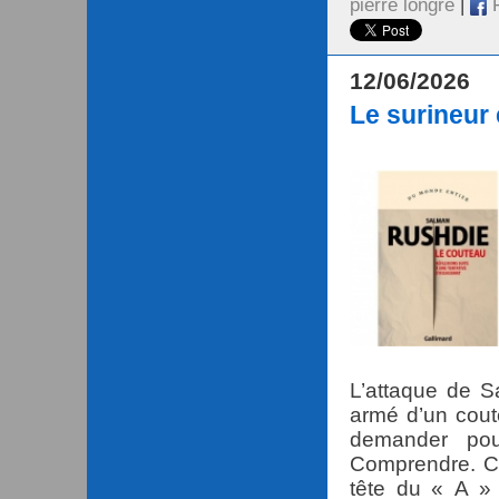
pierre longre
|
F
12/06/2026
Le surineur e
L’attaque de 
armé d’un cout
demander pour
Comprendre. Co
tête du « A » 