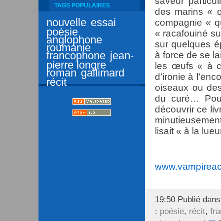
saveur particu
TAGS POPULAIRES
des marins « q
nouvelle
essai
compagnie « qua
poésie
« racafouiné su
anglophone
sur quelques é
roumanie
francophone
jean-
à force de se la
pierre longre
les œufs « à c
roman
gallimard
d’ironie à l’enc
récit
oiseaux ou des 
du curé… Pour 
découvrir ce li
minutieusemen
lisait « à la lu
www.vampireac
19:50 Publié dan
:
poésie
,
récit
,
fr