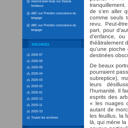
massot jean-louis
sur
Depuis
tranquillement.
l’enfance
de s’en aller 
ABC
sur
Prendre conscience du
comme seuls té
langage
revu. Peut-êtr
ABC
sur
Prendre conscience du
part, pour d’au
langage
d’enfance, ou
théâtralement 
ARCHIVES
qu’une pioche 
destinées obscu
2026-07
2026-06
De beaux portra
2026-05
pourraient pass
2026-04
subreptice), m
2026-03
leurs désillu
2026-02
l’humanité. Il 
2026-01
esprits des ar
2025-12
« les nuages 
2025-11
autant de morc
2025-10
les feuillus, la
Toutes les archives
là, qui mène l