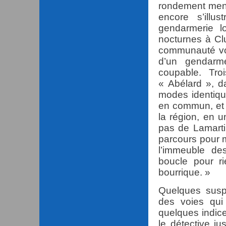
rondement men
encore s’illu
gendarmerie lo
nocturnes à Cl
communauté voi
d’un gendarme
coupable. Tro
« Abélard », da
modes identiqu
en commun, et q
la région, en u
pas de Lamartin
parcours pour 
l’immeuble de
boucle pour ri
bourrique. »
Quelques susp
des voies qui
quelques indic
le détective j