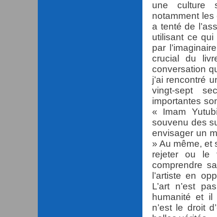
une culture s
notamment les q
a tenté de l’a
utilisant ce qu
par l’imaginair
crucial du liv
conversation qu
j’ai rencontré
vingt-sept s
importantes son
« Imam Yutubi
souvenu des s
envisager un me
» Au même, et su
rejeter ou le
comprendre sa 
l’artiste en o
L’art n’est p
humanité et il
n’est le droit 