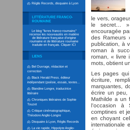
Réglis Records, disquaire à Lyon
LITTÉRATURE FRANCO-
le vers, orageu
ROUMAINE
le secret… » 
encouragée par
Le blog "livres franco-roumains"
recense les nouveautés en matière
des Rameurs »
de littérature française d'origine
roumaine et de littérature roumaine
publication, à
traduite en français. Cliquer
ICI
roman à succ
roman, « livre
LIENS
mots, obtient un
Bel Ouvrage, rédaction et
correction
Les pages qui
Black Herald Press. éditeur
écriture, rem
indépendant (poésie, essais, textes...
marquantes, do
Blandine Longre, traductrice
écrire un peu, 
littéraire
Mathilde a un 
Chroniques littéraires de Sophie
Touzet
l’occasion à
Critique cinématographique,
comptines et j
Théodore Anglio-Longre
en choyant cell
Disquaire à Lyon, Réglis Records
internationale 
La vie rapide, Hippolyte Anglio-