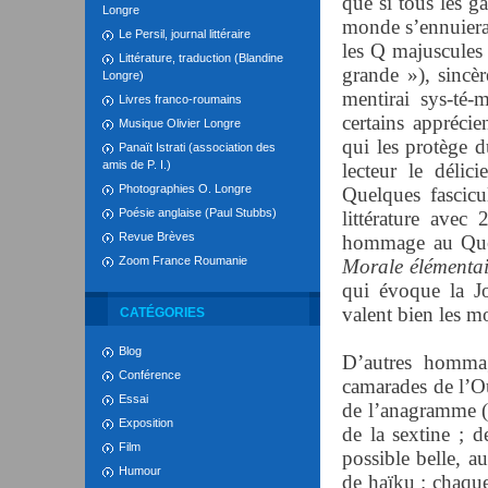
que si tous les g
Longre
monde s’ennuierai
Le Persil, journal littéraire
les Q majuscules 
Littérature, traduction (Blandine
grande »), sincè
Longre)
mentirai sys-té-
Livres franco-roumains
certains apprécie
Musique Olivier Longre
qui les protège d
Panaït Istrati (association des
amis de P. I.)
lecteur le délic
Photographies O. Longre
Quelques fascicu
Poésie anglaise (Paul Stubbs)
littérature avec
Revue Brèves
hommage au Qu
Zoom France Roumanie
Morale élémentai
qui évoque la Jo
valent bien les 
CATÉGORIES
Blog
D’autres homma
Conférence
camarades de l’O
Essai
de l’anagramme (f
Exposition
de la sextine ; 
Film
possible belle, 
Humour
de haïku : chaque