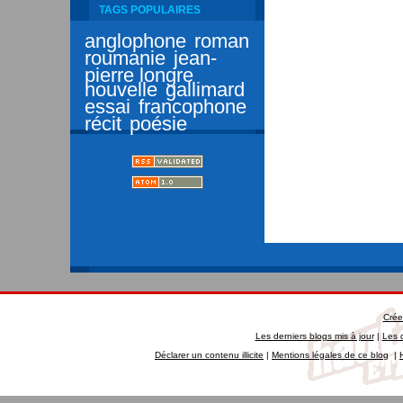
TAGS POPULAIRES
anglophone
roman
roumanie
jean-
pierre longre
nouvelle
gallimard
essai
francophone
récit
poésie
Crée
Les derniers blogs mis à jour
|
Les 
Déclarer un contenu illicite
|
Mentions légales de ce blog
|