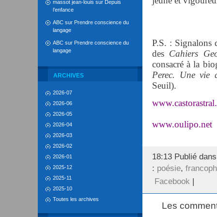
jeune et vigoureux
massot jean-louis
sur
Depuis
l’enfance
ABC
sur
Prendre conscience du
langage
P.S. : Signalons 
ABC
sur
Prendre conscience du
langage
des
Cahiers Geo
consacré à la bi
Perec. Une vie 
ARCHIVES
Seuil).
2026-07
www.castorastral
2026-06
2026-05
www.oulipo.net
2026-04
2026-03
2026-02
18:13 Publié dan
2026-01
:
poésie
,
francop
2025-12
2025-11
Facebook
|
2025-10
Toutes les archives
Les commenta