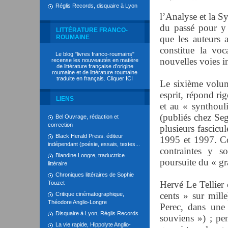
Réglis Records, disquaire à Lyon
l’Analyse et la S
du passé pour y 
LITTÉRATURE FRANCO-
ROUMAINE
que les auteurs a
constitue la voc
Le blog "livres franco-roumains"
nouvelles voies i
recense les nouveautés en matière
de littérature française d'origine
roumaine et de littérature roumaine
traduite en français. Cliquer
ICI
Le sixième vol
esprit, répond ri
LIENS
et au « synthoul
(publiés chez Seg
Bel Ouvrage, rédaction et
correction
plusieurs fascicul
Black Herald Press. éditeur
1995 et 1997. Co
indépendant (poésie, essais, textes...
contraintes y so
Blandine Longre, traductrice
poursuite du « g
littéraire
Chroniques littéraires de Sophie
Hervé Le Tellier
Touzet
cents » sur mil
Critique cinématographique,
Théodore Anglio-Longre
Perec, dans une 
Disquaire à Lyon, Réglis Records
souviens ») ; pe
La vie rapide, Hippolyte Anglio-