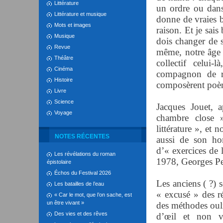
Littérature
un ordre ou dans
Littérature et musique
donne de vraies b
Mots et images
raison. Et je sais 
Musique
dois changer de s
Revue
même, notre âge 
Théâtre
collectif celui
Cinéma
compagnon de r
Histoire
composèrent poèm
Livre
Science
Jacques Jouet, 
Voyage
chambre close 
littérature », et
NOTES RÉCENTES
aussi de son h
d’« exercices de 
Les révélations du roman
1978, Georges Per
épistolaire
Échos du Festival 2026
Les anciens ( ?) s
Les batailles de l’eau
« excusé » des r
« Car le mot, que l’on sache, est
un être vivant »
des méthodes oulip
Des vies et des rêves
d’œil et non v