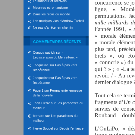
Le surineur et l’écrivain
concurrence se jou
Meurtres et romantisme
ligne, « Moral
Dans les replis du monde
permutations. J
Les multiples vies d’Andrew Tarbell
mille milliards 
Ne pas s’arrêter en chemin
l’année 1991, « 
« morale élémen
« morale élément
COMMENTAIRES RÉCENTS
plus tard, précèd
Conquy patrick
sur
«
brefs », où Ro
L’éviscération du Merveilleux »
« connerie ») du 
Jacqueline
sur
Pas à pas vers
qui ? » ; « -La te
l’espérance
revoir. / - Au re
Jacqueline
sur
Pas à pas vers
dernier dialogue 
l’espérance
Fguer1
sur
Permanente jeunesse
Tout cela se term
de la nouvelle
fragments d’
Un c
Jean-Pierre
sur
Les paradoxes du
suivies de consid
malheur
Roubaud – double
bernard
sur
Les paradoxes du
malheur
L’OuLiPo, « dés
Hervé Bougel
sur
Depuis l’enfance