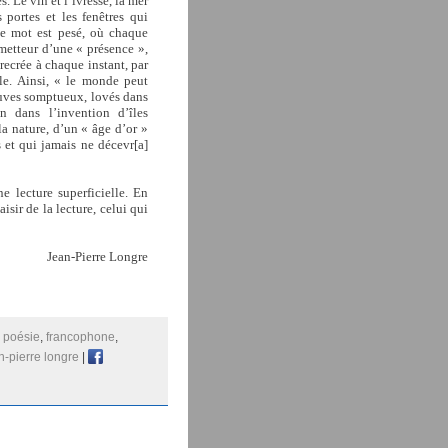
. Le vin et l’ivresse, la mer
s portes et les fenêtres qui
ue mot est pesé, où chaque
metteur d’une « présence »,
recrée à chaque instant, par
ole. Ainsi, « le monde peut
euves somptueux, lovés dans
n dans l’invention d’îles
la nature, d’un « âge d’or »
s et qui jamais ne décevr[a]
e lecture superficielle. En
isir de la lecture, celui qui
Jean-Pierre Longre
:
poésie
,
francophone
,
n-pierre longre
|