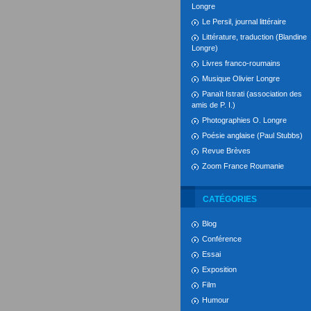
Longre
Le Persil, journal littéraire
Littérature, traduction (Blandine
Longre)
Livres franco-roumains
Musique Olivier Longre
Panaït Istrati (association des
amis de P. I.)
Photographies O. Longre
Poésie anglaise (Paul Stubbs)
Revue Brèves
Zoom France Roumanie
CATÉGORIES
Blog
Conférence
Essai
Exposition
Film
Humour