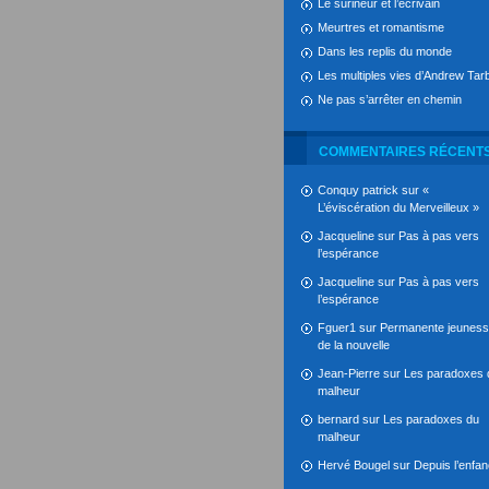
Le surineur et l’écrivain
Meurtres et romantisme
Dans les replis du monde
Les multiples vies d’Andrew Tarb
Ne pas s’arrêter en chemin
COMMENTAIRES RÉCENT
Conquy patrick
sur
«
L’éviscération du Merveilleux »
Jacqueline
sur
Pas à pas vers
l’espérance
Jacqueline
sur
Pas à pas vers
l’espérance
Fguer1
sur
Permanente jeunes
de la nouvelle
Jean-Pierre
sur
Les paradoxes 
malheur
bernard
sur
Les paradoxes du
malheur
Hervé Bougel
sur
Depuis l’enfa