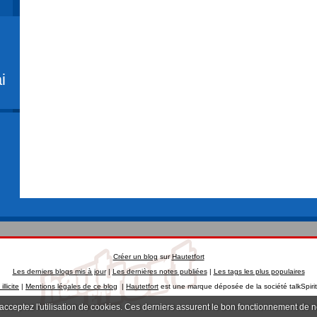
i
Créer un blog
sur
Hautetfort
Les derniers blogs mis à jour
|
Les dernières notes publiées
|
Les tags les plus populaires
llicite
|
Mentions légales de ce blog
|
Hautetfort
est une marque déposée de la société talkSpiri
 acceptez l'utilisation de cookies. Ces derniers assurent le bon fonctionnement de 