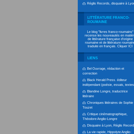
Réglis Records, disquaire à Lyo
LITTÉRATURE FRANCO-
ROUMAINE
Le blog "livres franco-roumains"
recense les nouveautés en matiè
de littérature française d'origine
roumaine et de littérature roumain
traduite en français. Cliquer
ICI
LIENS
Bel Ouvrage, rédaction et
correction
Black Herald Press. éditeur
indépendant (poésie, essais, textes.
Blandine Longre, traductrice
littéraire
Chroniques littéraires de Sophie
Touzet
Critique cinématographique,
Théodore Anglio-Longre
Disquaire à Lyon, Réglis Recor
La vie rapide, Hippolyte Anglio-