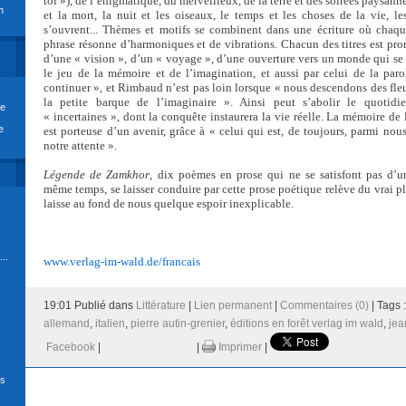
toi »), de l’énigmatique, du merveilleux, de la terre et des soirées paysannes
n
et la mort, la nuit et les oiseaux, le temps et les choses de la vie, le
s’ouvrent... Thèmes et motifs se combinent dans une écriture où chaq
phrase résonne d’harmoniques et de vibrations. Chacun des titres est pro
d’une « vision », d’un « voyage », d’une ouverture vers un monde qui se 
le jeu de la mémoire et de l’imagination, et aussi par celui de la par
continuer », et Rimbaud n’est pas loin lorsque « nous descendons des fl
la petite barque de l’imaginaire ». Ainsi peut s’abolir le quotidie
re
« incertaines », dont la conquête instaurera la vie réelle. La mémoire de 
e
est porteuse d’un avenir, grâce à « celui qui est, de toujours, parmi nou
notre attente ».
Légende de Zamkhor
, dix poèmes en prose qui ne se satisfont pas d’un
même temps, se laisser conduire par cette prose poétique relève du vrai pla
laisse au fond de nous quelque espoir inexplicable.
..
www.verlag-im-wald.de/francais
19:01 Publié dans
Littérature
|
Lien permanent
|
Commentaires (0)
| Tags 
allemand
,
italien
,
pierre autin-grenier
,
éditions en forêt verlag im wald
,
jea
Facebook
|
|
Imprimer
|
ds