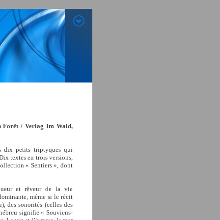
n Forêt / Verlag Im Wald,
s dix petits triptyques qui
 Dix textes en trois versions,
collection « Sentiers », dont
queur et rêveur de la vie
 dominante, même si le récit
, des sonorités (celles des
hébreu signifie « Souviens-