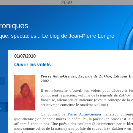
2669
roniques
ique, spectacles... Le blog de Jean-Pierre Longre
01/07/2010
Ouvrir les volets
Pierre Autin-Grenier,
Légende de Zakhor,
Éditions E
2002
Il est nécessaire d’ouvrir les volets pour découvrir le
composent le précieux volume de la
légende de Zakhor
.
française, allemande et italienne (c’est le principe de la 
cet ouvrage constitue le onzième volume).
S
On connaît le
Pierre Autin-Grenier
narrateur, chroni
quotidienne ; on connaît moins le poète. Ici, la poésie (en prose) est la
affleure à chaque pas. Une poésie des couleurs (à commencer par le bleu)
mots comme celles de la nature), une poésie du souvenir (« Zakhor » en 