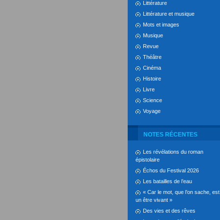
Littérature
Littérature et musique
Mots et images
Musique
Revue
Théâtre
Cinéma
Histoire
Livre
Science
Voyage
NOTES RÉCENTES
Les révélations du roman
épistolaire
Échos du Festival 2026
Les batailles de l’eau
« Car le mot, que l’on sache, est
un être vivant »
Des vies et des rêves