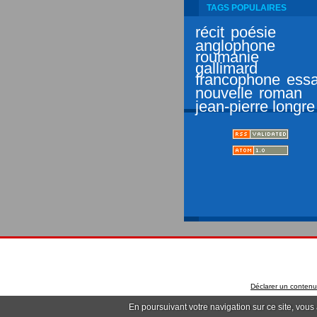
TAGS POPULAIRES
récit
poésie
anglophone
roumanie
gallimard
francophone
essa
nouvelle
roman
jean-pierre longre
Déclarer un contenu i
En poursuivant votre navigation sur ce site, vous