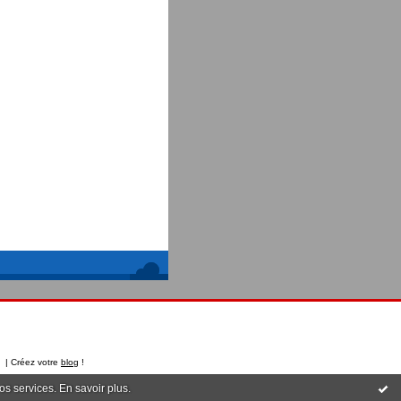
t | Créez votre
blog
!
nos services.
En savoir plus
.