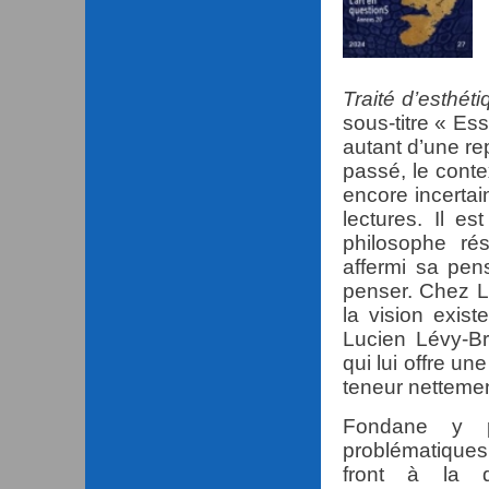
Traité d’esthét
sous-titre « Essa
autant d’une re
passé, le conte
encore incertai
lectures. Il e
philosophe rés
affermi sa pen
penser. Chez Lé
la vision exist
Lucien Lévy-Br
qui lui offre un
teneur nettemen
Fondane y p
problématiques
front à la q