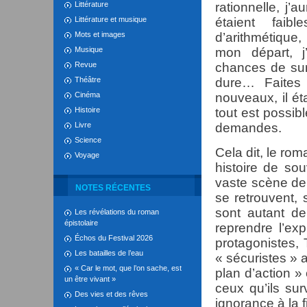
Littérature
rationnelle, j
Littérature et musique
étaient faib
Mots et images
d’arithmétique,
Musique
mon départ, j
Revue
chances de surv
Théâtre
dure… Faites
Cinéma
nouveaux, il é
Histoire
tout est possib
Livre
demandes.
Science
Cela dit, le r
Voyage
histoire de sou
vaste scène de 
NOTES RÉCENTES
se retrouvent,
sont autant de
Les révélations du roman
épistolaire
reprendre l’ex
Échos du Festival 2026
protagonistes, 
Les batailles de l’eau
« sécuristes » 
« Car le mot, que l’on sache, est
plan d’action »
un être vivant »
ceux qu’ils sur
Des vies et des rêves
ignorance à la f