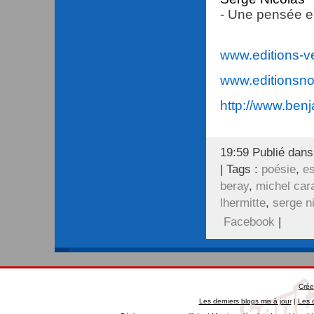
- Une pensée 
www.editions-ve
www.editionsnon
http://www.ben
19:59 Publié dan
| Tags :
poésie
,
es
beray
,
michel car
lhermitte
,
serge n
Facebook
|
Crée
Les derniers blogs mis à jour
|
Les 