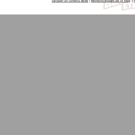
Déclarer un contenu illicite
|
Mentions légales de ce blog
|