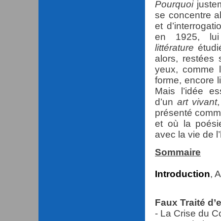
Pourquoi
justem
se concentre a
et d’interroga
en 1925, lui
littérature
étudi
alors, restée
yeux, comme l’
forme, encore l
Mais l’idée es
d’un
art vivant
présenté comme
et où la poés
avec la vie de 
Sommaire
Introduction
, 
Faux Traité d’
- La Crise du C