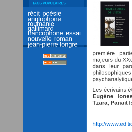
TAGS POPULAIRES
récit
poésie
anglophone
roumanie
gallimard
francophone
essai
nouvelle
roman
jean-pierre longre
première parti
majeurs du XXe 
dans leur par
philosophiques 
psychanalytiqu
Les écrivains é
Eugène Iones
Tzara, Panaït I
http://www.edit