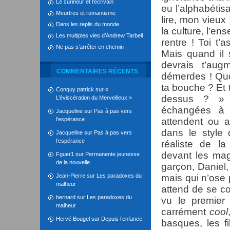
Le surineur et l’écrivain
eu l’alphabéti
Meurtres et romantisme
lire, mon vieux 
Dans les replis du monde
la culture, l’e
Les multiples vies d’Andrew Tarbell
rentre ! Toi t
Ne pas s’arrêter en chemin
Mais quand il 
devrais t’aug
COMMENTAIRES RÉCENTS
démerdes ! Quoi
ta bouche ? Et t
Conquy patrick
sur
«
dessus ? » A
L’éviscération du Merveilleux »
échangées à 
Jacqueline
sur
Pas à pas vers
l’espérance
attendent ou 
dans le style
Jacqueline
sur
Pas à pas vers
l’espérance
réaliste de l
devant les mag
Fguer1
sur
Permanente jeunesse
de la nouvelle
garçon, Daniel,
Jean-Pierre
sur
Les paradoxes du
mais qui n’ose 
malheur
attend de se con
bernard
sur
Les paradoxes du
vu le premier 
malheur
carrément
cool
Hervé Bougel
sur
Depuis l’enfance
basques, les fil