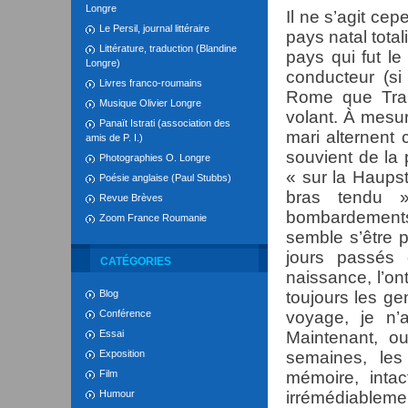
Longre
Il ne s’agit ce
Le Persil, journal littéraire
pays natal total
Littérature, traduction (Blandine
pays qui fut le
Longre)
conducteur (si 
Livres franco-roumains
Rome que Trai
Musique Olivier Longre
volant. À mesur
Panaït Istrati (association des
mari alternent 
amis de P. I.)
souvient de la
Photographies O. Longre
« sur la Haupst
Poésie anglaise (Paul Stubbs)
bras tendu »
Revue Brèves
bombardements 
Zoom France Roumanie
semble s’être 
jours passés
CATÉGORIES
naissance, l’on
Blog
toujours les ge
Conférence
voyage, je n’a
Essai
Maintenant, o
Exposition
semaines, le
Film
mémoire, intac
Humour
irrémédiableme