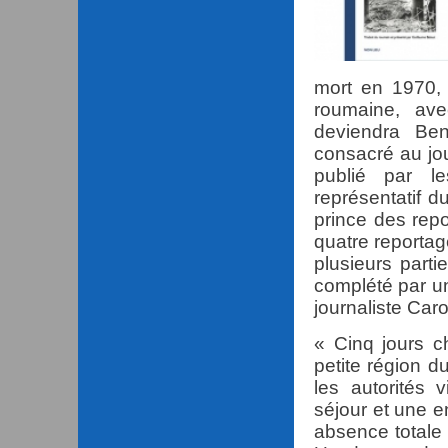
mort en 1970, 
roumaine, av
deviendra Ben
consacré au jo
publié par l
représentatif d
prince des rep
quatre reporta
plusieurs part
complété par un
journaliste Car
« Cinq jours c
petite région 
les autorités 
séjour et une e
absence totale