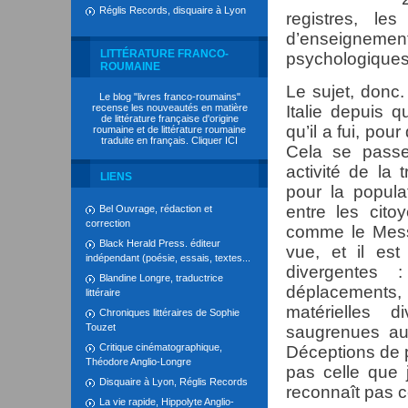
Réglis Records, disquaire à Lyon
registres, le
d’enseignem
LITTÉRATURE FRANCO-
psychologiques,
ROUMAINE
Le sujet, donc.
Le blog "livres franco-roumains"
recense les nouveautés en matière
Italie depuis 
de littérature française d'origine
qu’il a fui, po
roumaine et de littérature roumaine
traduite en français. Cliquer
ICI
Cela se passe
activité de la
LIENS
pour la popul
entre les cito
Bel Ouvrage, rédaction et
correction
comme le Messi
Black Herald Press. éditeur
vue, et il est
indépendant (poésie, essais, textes...
divergentes 
Blandine Longre, traductrice
déplacement
littéraire
matérielles 
Chroniques littéraires de Sophie
Touzet
saugrenues aux
Critique cinématographique,
Déceptions de p
Théodore Anglio-Longre
pas celle que j
Disquaire à Lyon, Réglis Records
reconnaît pas c
La vie rapide, Hippolyte Anglio-