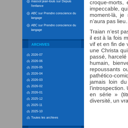
massot jean-louis
sur
Depuis
croque-morts, 
l’enfance
impeccable, qui 
ABC
sur
Prendre conscience du
moment-là, je 
langage
n’aura pas lie
ABC
sur
Prendre conscience du
langage
Traian n’est p
il est à la foi
vif et en fin d
ARCHIVES
une Christa qui
2026-07
passé, harcelé
2026-06
humain, bienvei
2026-05
repoussants o
2026-04
pathético-comi
2026-03
jamais loin du
2026-02
l’introspection
2026-01
en série » (ti
2025-12
diversité, un v
2025-11
2025-10
Toutes les archives