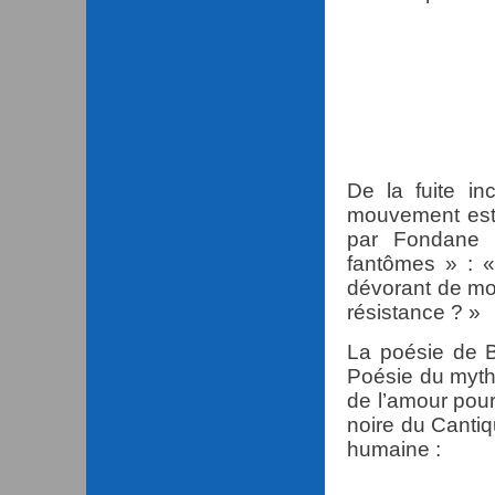
nous ne
notre ter
notre ha
De la fuite in
mouvement est 
par Fondane 
fantômes » : «
dévorant de mon
résistance ? »
La poésie de 
Poésie du myth
de l’amour pour
noire du Cantiq
humaine :