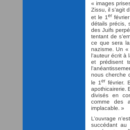
« images prises 
Zissu, il s’agit
er
et le 1
février
détails précis,
des Juifs perpé
tentant de s’e
ce que sera la
nazisme. Un «
l’auteur écrit à 
et prédisent 
l’anéantisseme
nous cherche d
er
le 1
février. 
apothicairerie. 
divisés en con
comme des au
implacable. »
L’ouvrage n’es
succédant au h