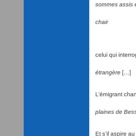
sommes assis 
que de fle
chair
que de fleu
le visage
celui qui interr
étrangère
[…]
L’émigrant chan
plaines de Bes
on y marcha
Et s’il aspire au