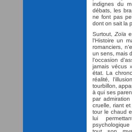
indignes du 
débats, les br
ne font pas pe
dont on sait la 
Surtout,
Zoïa
es
l’Histoire un 
romanciers, n’
un sens, mais d
l’occasion d’as
jamais vécus »
état. La chron
réalité, l’ill
tourbillon, appa
à qui ses pare
par admiration 
cruelle, riant e
tour le chaud e
lui permetta
psychologique 
tout son mys