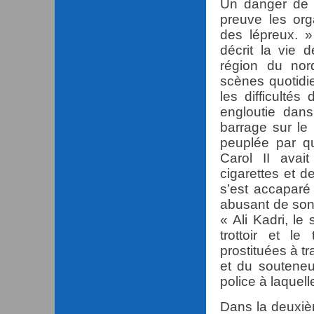
Un danger de co
preuve les org
des lépreux. 
décrit la vie d
région du nor
scènes quotidie
les difficultés
engloutie dan
barrage sur le
peuplée par q
Carol II avai
cigarettes et d
s’est accaparé
abusant de son 
« Ali Kadri, le
trottoir et le
prostituées à t
et du souteneu
police à laquelle
Dans la deuxiè