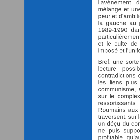
l’avènement
mélange et une
peur et d’ambit
la gauche au 
1989-1990 dan
particulièreme
et le culte de
imposé et l’uni
Bref, une sorte
lecture possi
contradictions
les liens plu
communisme, sur
sur le complex
ressortissant
Roumains aux c
traversent, sur 
un déçu du com
ne puis suppor
profitable qu