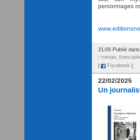
personnages 
www.editionsnon
21:05 Publié dan
:
roman
,
francoph
|
Facebook
|
22/02/2025
Un journali