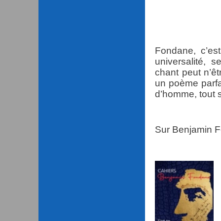
avec le pe
avec le peu
Fondane, c’es
universalité, s
chant peut n’êt
un poème parfa
d’homme, tout 
Sur Benjamin F