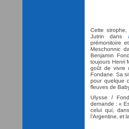
En a-t-il
Mais celu
Cette strophe,
Jutrin dans
prémonitoire e
Meschonnic da
Benjamin Fond
toujours Henri 
goût de vivre
Fondane. Sa si
pour quelque c
fleuves de Bab
Ulysse / Fond
demande : « Est
celui qui, dan
l’Argentine, et l