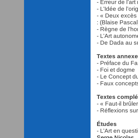
- Erreur de l’a
- L’Idée de l’orig
- « Deux excès :
: (Blaise Pascal
- Règne de l’h
- L’Art autonom
- De Dada au su
Textes annex
- Préface du Fa
- Foi et dogme
- Le Concept d
- Faux concepts
Textes complé
- « Faut-il brûle
- Réflexions sur
Études
- L’Art en ques
Serge Nicolas