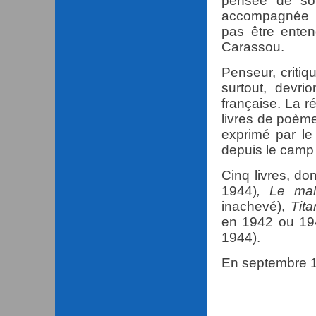
pensée de son
accompagnée e
pas être enten
Carassou.
Penseur, criti
surtout, devr
française. La r
livres de poème
exprimé par l
depuis le camp 
Cinq livres, do
1944)
, Le ma
inachevé),
Tita
en 1942 ou 19
1944).
En septembre 1
Voyez : 