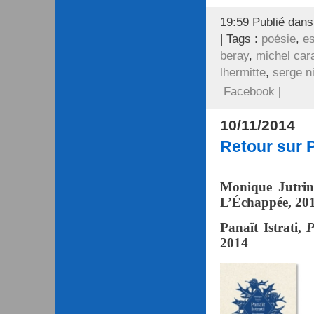
19:59 Publié dan
| Tags :
poésie
,
es
beray
,
michel car
lhermitte
,
serge n
Facebook
|
10/11/2014
Retour sur P
Monique Jutri
L’Échappée, 20
Panaït Istrati,
P
2014