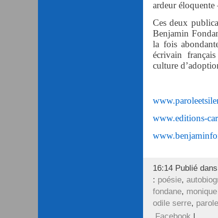
ardeur éloquente –
Ces deux publica
Benjamin Fondane 
la fois abondant
écrivain françai
culture d’adoptio
www.paroleetsil
www.editions-cara
www.benjaminfo
16:14 Publié dan
:
poésie
,
autobiog
fondane
,
monique 
odile serre
,
parole
Facebook
|