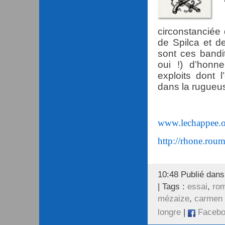
circonstanciée 
de Spilca et d
sont ces band
oui !) d’honn
exploits dont 
dans la rugueus
www.lechappee.
http://rhone.roum
10:48 Publié dan
| Tags :
essai
,
ro
mézaize
,
carmen 
longre
|
Facebo