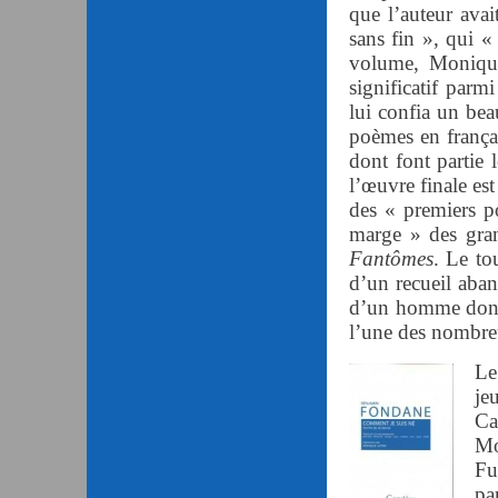
que l’auteur ava
sans fin », qui «
volume, Monique
significatif par
lui confia un be
poèmes en françai
dont font partie l
l’œuvre finale est
des « premiers p
marge » des gran
Fantômes
. Le to
d’un recueil aban
d’un homme dont l
l’une des nombreus
Le
je
Ca
Mo
Fu
pa