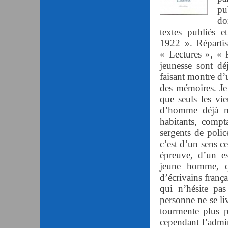
pu
do
textes publiés 
1922 ». Répartis
« Lectures », « 
jeunesse sont dé
faisant montre d’u
des mémoires. Je
que seuls les vi
d’homme déjà m
habitants, comp
sergents de poli
c’est d’un sens ce
épreuve, d’un es
jeune homme, q
d’écrivains frança
qui n’hésite pa
personne ne se liv
tourmente plus po
cependant l’admir