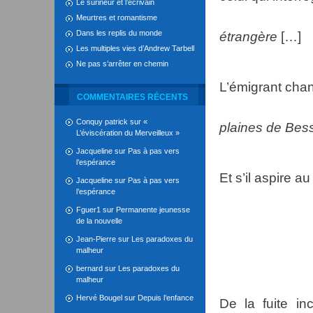
Le surineur et l’écrivain
Meurtres et romantisme
Dans les replis du monde
étrangère
[…]
Les multiples vies d’Andrew Tarbell
Ne pas s’arrêter en chemin
L’émigrant chan
COMMENTAIRES RÉCENTS
Conquy patrick
sur
«
plaines de Bes
L’éviscération du Merveilleux »
on y marcha
Jacqueline
sur
Pas à pas vers
l’espérance
Et s’il aspire au
Jacqueline
sur
Pas à pas vers
l’espérance
Fguer1
sur
Permanente jeunesse
de la nouvelle
nous ne
Jean-Pierre
sur
Les paradoxes du
malheur
notre ter
bernard
sur
Les paradoxes du
notre ha
malheur
Hervé Bougel
sur
Depuis l’enfance
De la fuite in