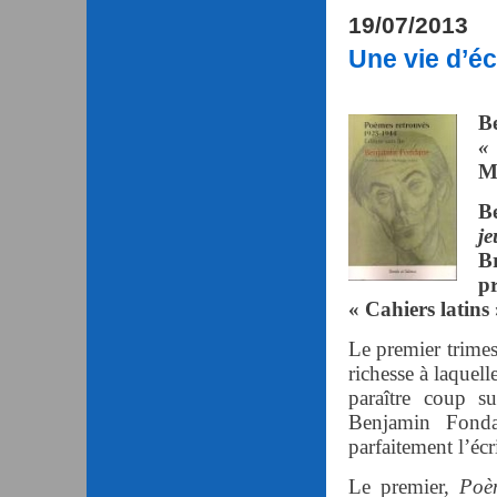
19/07/2013
Une vie d’éc
B
«
Mo
B
je
Br
p
« Cahiers latins
Le premier trimes
richesse à laquell
paraître coup s
Benjamin Fonda
parfaitement l’éc
Le premier,
Poè