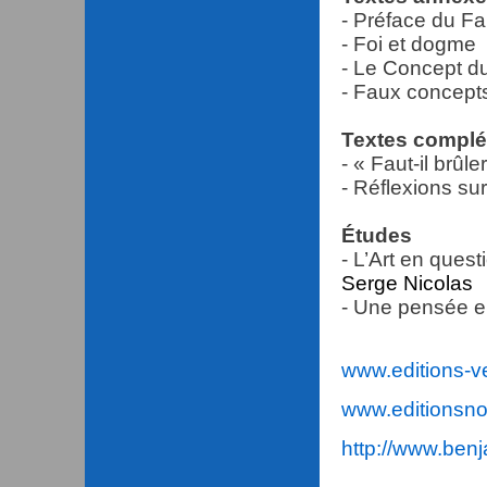
- Préface du Fa
- Foi et dogme
- Le Concept d
- Faux concepts
Textes complé
- « Faut-il brûle
- Réflexions sur
Études
- L’Art en ques
Serge Nicolas
- Une pensée 
www.editions-ve
www.editionsnon
http://www.ben