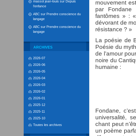
massot jean-louis
sur
Depuis
mouvement est 
l’enfance
par Fondane 
ABC
sur
Prendre conscience du
fantômes » : «
langage
dévorant de mon
ABC
sur
Prendre conscience du
résistance ? »
langage
La poésie de 
Poésie du myth
ARCHIVES
de l’amour pour
2026-07
noire du Cantiq
2026-06
humaine :
2026-05
2026-04
2026-03
avec le pe
2026-02
2026-01
avec le peu
2025-12
Fondane, c’es
2025-11
universalité, s
2025-10
chant peut n’êt
Toutes les archives
un poème parfa