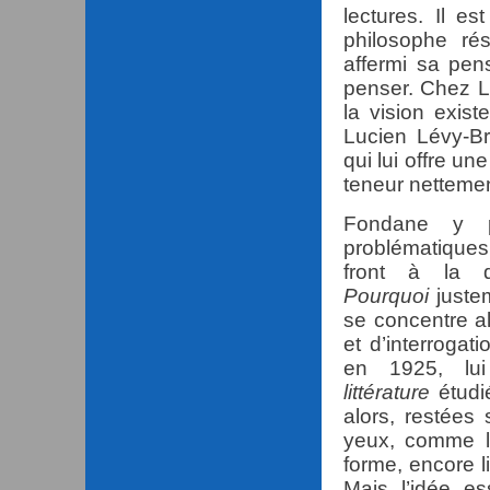
lectures. Il e
philosophe rés
affermi sa pen
penser. Chez Lé
la vision exist
Lucien Lévy-Br
qui lui offre un
teneur nettemen
Fondane y p
problématiques
front à la q
Pourquoi
justem
se concentre a
et d’interroga
en 1925, lui
littérature
étudi
alors, restée
yeux, comme l’
forme, encore l
Mais l’idée es