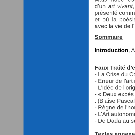
d’un
art vivant
présenté comme
et où la poés
avec la vie de 
Sommaire
Introduction
, 
Faux Traité d’
- La Crise du C
- Erreur de l’a
- L’Idée de l’orig
- « Deux excès :
: (Blaise Pascal
- Règne de l’h
- L’Art autonom
- De Dada au su
Textes annex