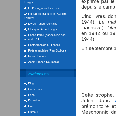
exprimé par l
Longre
depuis le camp 
Le Persil, journal littéraire
Littérature, traduction (Blandine
Cinq livres, do
Longre)
1944)
, Le ma
Livres franco-roumains
inachevé),
Tita
Musique Olivier Longre
en 1942 ou 19
Panaït Istrati (association des
1944).
amis de P. I.)
Photographies O. Longre
En septembre 1
Poésie anglaise (Paul Stubbs)
Revue Brèves
Zoom France Roumanie
Voyez : 
CATÉGORIES
En a-t-il
Blog
Mais celu
Conférence
Cette strophe,
Essai
Jutrin dans
Exposition
prémonitoire e
Film
Meschonnic da
Humour