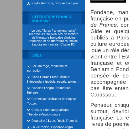
Réglis Records, disquaire à Lyon
Fondane, manif
LITTÉRATURE FRANCO-
française en p
ROUMAINE
de France
, co
Gide et quelq
Le blog "livres franco-roumains"
recense les nouveautés en matière
publiés à Paris
de littérature française d'origine
roumaine et de littérature roumaine
culture europée
traduite en français. Cliquer
ICI
joue un rôle dé
vient entre l’Es
LIENS
française et 
Bel Ouvrage, rédaction et
Benjamin Fond
correction
pensée de son
Black Herald Press. éditeur
accompagnée e
indépendant (poésie, essais, textes...
pas être enten
Blandine Longre, traductrice
littéraire
Carassou.
Chroniques littéraires de Sophie
Touzet
Penseur, criti
Critique cinématographique,
surtout, devr
Théodore Anglio-Longre
française. La r
Disquaire à Lyon, Réglis Records
livres de poème
La vie rapide, Hippolyte Anglio-