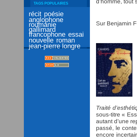
d’homme, tout 
TAGS POPULAIRES
récit
poésie
anglophone
Sur Benjamin F
roumanie
gallimard
francophone
essai
nouvelle
roman
jean-pierre longre
Traité d’esthét
sous-titre « Essa
autant d’une re
passé, le conte
encore incertai