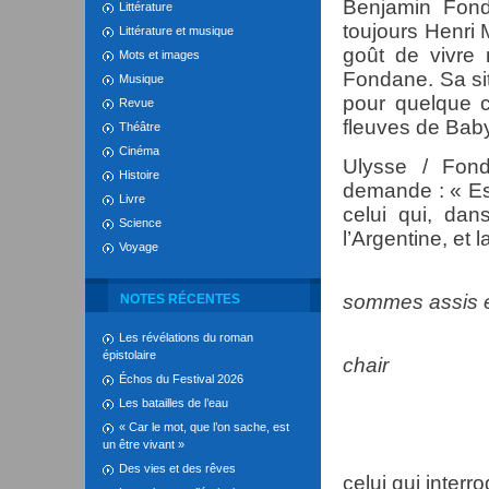
Benjamin Fond
Littérature
toujours Henri 
Littérature et musique
goût de vivre
Mots et images
Fondane. Sa si
Musique
pour quelque c
Revue
fleuves de Bab
Théâtre
Cinéma
Ulysse / Fond
Histoire
demande : « Est
Livre
celui qui, dan
Science
l’Argentine, et l
Voyage
sommes assis 
NOTES RÉCENTES
que de fle
Les révélations du roman
épistolaire
chair
Échos du Festival 2026
que de fleu
Les batailles de l’eau
« Car le mot, que l’on sache, est
le visage
un être vivant »
Des vies et des rêves
celui qui interr