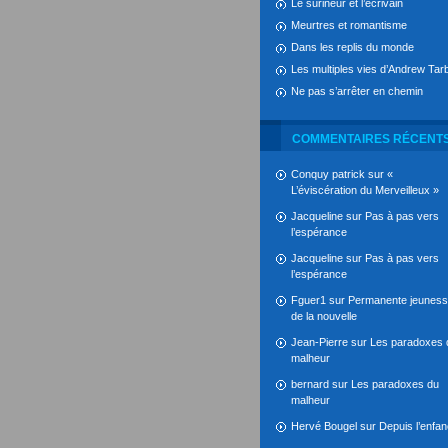
Le surineur et l’écrivain
Meurtres et romantisme
Dans les replis du monde
Les multiples vies d’Andrew Tarb
Ne pas s’arrêter en chemin
COMMENTAIRES RÉCENT
Conquy patrick
sur
«
L’éviscération du Merveilleux »
Jacqueline
sur
Pas à pas vers
l’espérance
Jacqueline
sur
Pas à pas vers
l’espérance
Fguer1
sur
Permanente jeunes
de la nouvelle
Jean-Pierre
sur
Les paradoxes 
malheur
bernard
sur
Les paradoxes du
malheur
Hervé Bougel
sur
Depuis l’enfa