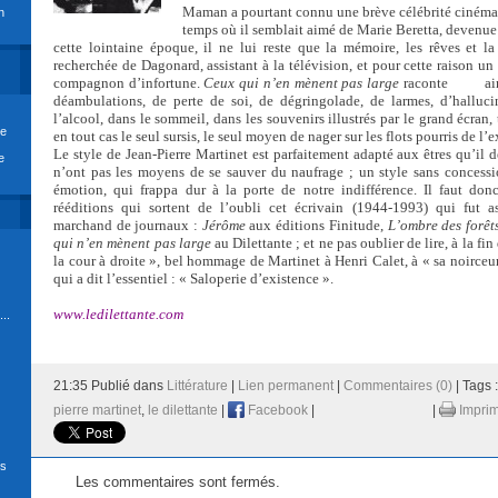
Maman a pourtant connu une brève célébrité cinémat
n
temps où il semblait aimé de Marie Beretta, devenue
cette lointaine époque, il ne lui reste que la mémoire, les rêves et la
recherchée de Dagonard, assistant à la télévision, et pour cette raison 
compagnon d’infortune.
Ceux qui n’en mènent pas large
raconte
ai
déambulations, de perte de soi, de dégringolade, de larmes, d’halluc
l’alcool, dans le sommeil, dans les souvenirs illustrés par le grand écran, t
re
en tout cas le seul sursis, le seul moyen de nager sur les flots pourris de l
Le style de Jean-Pierre Martinet est parfaitement adapté aux êtres qu’il d
e
n’ont pas les moyens de se sauver du naufrage ; un style sans concessi
émotion, qui frappa dur à la porte de notre indifférence. Il faut donc
rééditions qui sortent de l’oubli cet écrivain (1944-1993) qui fut assi
marchand de journaux :
Jérôme
aux éditions Finitude,
L’ombre des forêt
qui n’en mènent pas large
au Dilettante ; et ne pas oublier de lire, à la f
la cour à droite », bel hommage de Martinet à Henri Calet, à « sa noirceur,
qui a dit l’essentiel : « Saloperie d’existence ».
www.le
dilettante
.com
..
21:35 Publié dans
Littérature
|
Lien permanent
|
Commentaires (0)
| Tags 
pierre martinet
,
le dilettante
|
Facebook
|
|
Impri
ds
Les commentaires sont fermés.