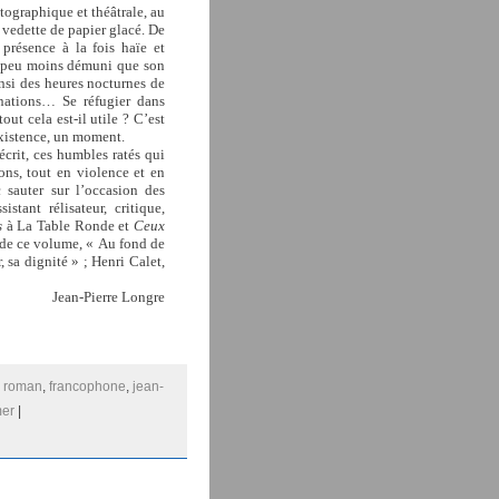
ographique et théâtrale, au
 vedette de papier glacé. De
 présence à la fois haïe et
un peu moins démuni que son
nsi des heures nocturnes de
inations… Se réfugier dans
out cela est-il utile ? C’est
’existence, un moment.
écrit, ces humbles ratés qui
ons, tout en violence et en
 sauter sur l’occasion des
stant rélisateur, critique,
s
à La Table Ronde et
Ceux
in de ce volume, « Au fond de
 sa dignité » ; Henri Calet,
Jean-Pierre Longre
:
roman
,
francophone
,
jean-
mer
|