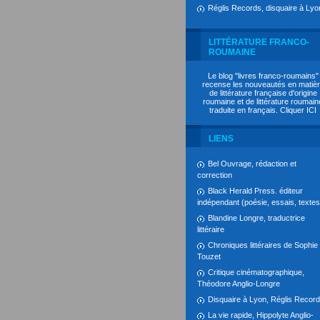
Réglis Records, disquaire à Lyo
LITTÉRATURE FRANCO-
ROUMAINE
Le blog "livres franco-roumains"
recense les nouveautés en matiè
de littérature française d'origine
roumaine et de littérature roumain
traduite en français. Cliquer
ICI
LIENS
Bel Ouvrage, rédaction et
correction
Black Herald Press. éditeur
indépendant (poésie, essais, textes.
Blandine Longre, traductrice
littéraire
Chroniques littéraires de Sophie
Touzet
Critique cinématographique,
Théodore Anglio-Longre
Disquaire à Lyon, Réglis Recor
La vie rapide, Hippolyte Anglio-