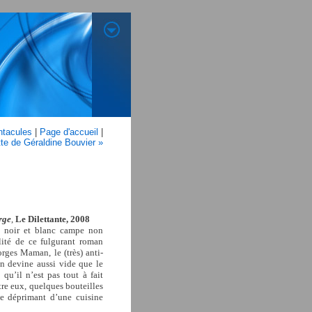
ntacules
|
Page d'accueil
|
tte de Géraldine Bouvier »
rge
,
Le Dilettante, 2008
n noir et blanc campe non
alité de ce fulgurant roman
rges Maman, le (très) anti-
on devine aussi vide que le
qu’il n’est pas tout à fait
tre eux, quelques bouteilles
e déprimant d’une cuisine