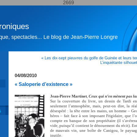
2669
roniques
ique, spectacles... Le blog de Jean-Pierre Longre
« Les dix-sept pieuvres du golfe de Guinée et leurs te
L’inquiétante silhoue
04/08/2010
« Saloperie d’existence »
Jean-Pierre Martinet
,
Ceux qui n’en mènent pas la
Sur la couverture du livre, un dessin de Tardi e
seulement l’atmosphère, mais, peut-on dire, la ré
désespéré : la tête entre les mains, un homme – Geo
S
héros – fait face à son imposant Frigidaire, que l’
compte en banque de son propriétaire (il s’avérera 
vide, puisqu’il contient le dénouement du récit). En
de mauvais vin, une boîte de Canigou, le paysag
inutile.