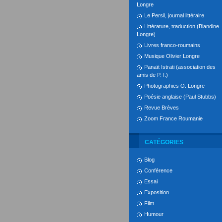
Longre
Le Persil, journal littéraire
Littérature, traduction (Blandine
Longre)
Livres franco-roumains
Musique Olivier Longre
Panaït Istrati (association des
amis de P. I.)
Photographies O. Longre
Poésie anglaise (Paul Stubbs)
Revue Brèves
Zoom France Roumanie
CATÉGORIES
Blog
Conférence
Essai
Exposition
Film
Humour