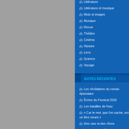
Littérature
Littérature et musique
Mots et images
Musique
Revue
Théâtre
Cinéma
Histoire
Livre
Science
Voyage
NOTES RÉCENTES
Les révélations du roman
épistolaire
Échos du Festival 2026
Les batailles de l’eau
« Car le mot, que l’on sache, est
un être vivant »
Des vies et des rêves