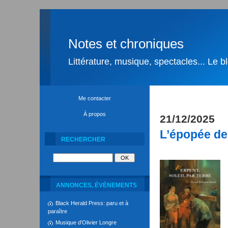
Notes et chroniques
Littérature, musique, spectacles... Le 
Me contacter
À propos
21/12/2025
L’épopée de
RECHERCHER
ANNONCES, ÉVÉNEMENTS
Black Herald Press: paru et à
paraître
Musique d'Olivier Longre