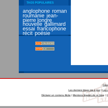
TAGS POPULAIRES
anglophone
roman
roumanie
jean-
pierre longre
nouvelle
gallimard
essai
francophone
récit
poésie
Crée
Les derniers blogs mis à jour
|
Les 
Déclarer un contenu illicite
|
Mentions légales de ce blog
|