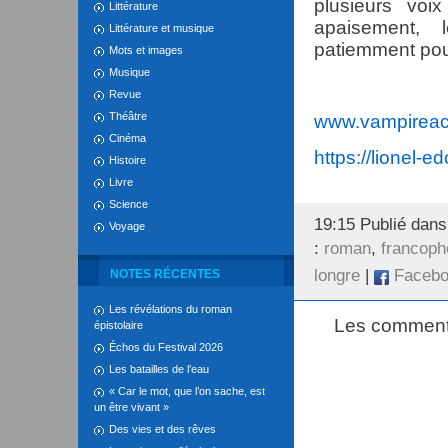
plusieurs voi
Littérature
apaisement, l
Littérature et musique
patiemment pour
Mots et images
Musique
Revue
Théâtre
www.vampireac
Cinéma
https://lionel-e
Histoire
Livre
Science
19:15 Publié dan
Voyage
:
roman
,
francoph
longre
|
Facebo
NOTES RÉCENTES
Les révélations du roman
Les commenta
épistolaire
Échos du Festival 2026
Les batailles de l’eau
« Car le mot, que l’on sache, est
un être vivant »
Des vies et des rêves