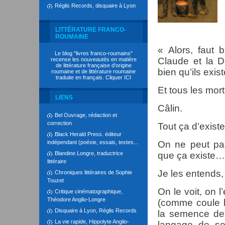
Réglis Records, disquaire à Lyon
LITTÉRATURE FRANCO-
ROUMAINE
« Alors, faut b
Le blog "livres franco-roumains"
Claude et la D
recense les nouveautés en matière
de littérature française d'origine
bien qu’ils exist
roumaine et de littérature roumaine
traduite en français. Cliquer
ICI
Et tous les mort
LIENS
Câlin.
Bel Ouvrage, rédaction et
correction
Tout ça d’exis
Black Herald Press. éditeur
indépendant (poésie, essais, textes...
On ne peut pas
Blandine Longre, traductrice
que ça existe…
littéraire
Je les entends,
Chroniques littéraires de Sophie
Touzet
On le voit, on l
Critique cinématographique,
Théodore Anglio-Longre
(comme coule 
Disquaire à Lyon, Réglis Records
la semence de l
La vie rapide, Hippolyte Anglio-
langage de se