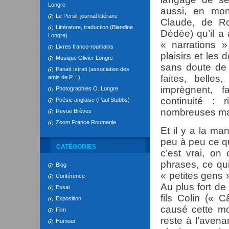
Longre
aussi, en mon
Le Persil, journal littéraire
Claude, de Ro
Littérature, traduction (Blandine
Dédée) qu’il a a
Longre)
« narrations » 
Livres franco-roumains
plaisirs et les
Musique Olivier Longre
sans doute de 
Panaït Istrati (association des
faites, belle
amis de P. I.)
imprègnent, 
Photographies O. Longre
continuité : 
Poésie anglaise (Paul Stubbs)
nombreuses mai
Revue Brèves
Zoom France Roumanie
Et il y a la ma
peu à peu ce q
CATÉGORIES
c’est vrai, o
phrases, ce qui
Blog
« petites gens »
Conférence
Au plus fort de
Essai
fils Colin (« 
Exposition
causé cette mo
Film
reste à l’avena
Humour