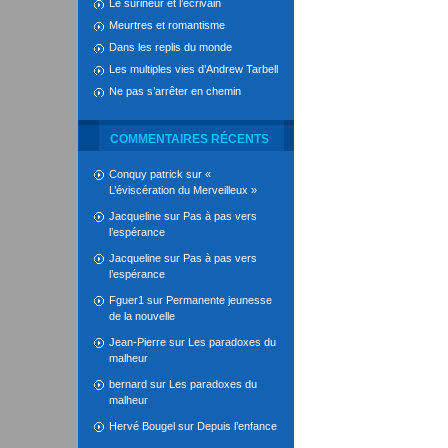
Le surineur et l’écrivain
Meurtres et romantisme
Dans les replis du monde
Les multiples vies d’Andrew Tarbell
Ne pas s’arrêter en chemin
COMMENTAIRES RÉCENTS
Conquy patrick
sur
«
L’éviscération du Merveilleux »
Jacqueline
sur
Pas à pas vers
l’espérance
Jacqueline
sur
Pas à pas vers
l’espérance
Fguer1
sur
Permanente jeunesse
de la nouvelle
Jean-Pierre
sur
Les paradoxes du
malheur
bernard
sur
Les paradoxes du
malheur
Hervé Bougel
sur
Depuis l’enfance