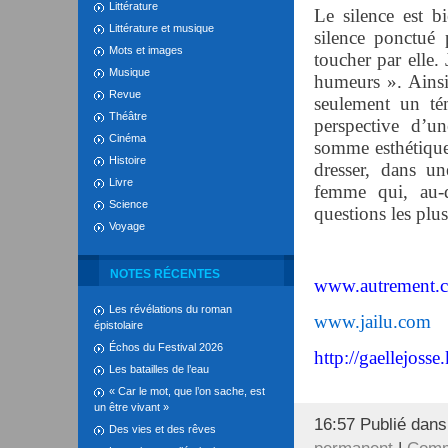
Littérature
Le silence est b
Littérature et musique
silence ponctué 
Mots et images
toucher par elle.
Musique
humeurs ». Ainsi
Revue
seulement un té
Théâtre
perspective d’u
Cinéma
somme esthétique 
Histoire
dresser, dans u
Livre
femme qui, au-de
Science
questions les plu
Voyage
NOTES RÉCENTES
www.autrement.
Les révélations du roman
www.jailu.com
épistolaire
Échos du Festival 2026
http://gaellejoss
Les batailles de l’eau
« Car le mot, que l’on sache, est
un être vivant »
16:57 Publié dan
Des vies et des rêves