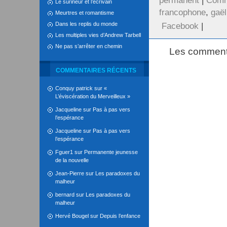
permanent
|
Comm
Le surineur et l’écrivain
francophone
,
gaël
Meurtres et romantisme
Dans les replis du monde
Facebook
|
Les multiples vies d’Andrew Tarbell
Ne pas s’arrêter en chemin
Les commenta
COMMENTAIRES RÉCENTS
Conquy patrick
sur
«
L’éviscération du Merveilleux »
Jacqueline
sur
Pas à pas vers
l’espérance
Jacqueline
sur
Pas à pas vers
l’espérance
Fguer1
sur
Permanente jeunesse
de la nouvelle
Jean-Pierre
sur
Les paradoxes du
malheur
bernard
sur
Les paradoxes du
malheur
Hervé Bougel
sur
Depuis l’enfance