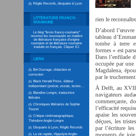
Réglis Records, disquaire à Lyon
LITTÉRATURE FRANCO-
rien le reconnaître
ROUMAINE
D’abord l’œuvre p
Le blog "livres franco-roumains"
tableau d’Emmanu
recense les nouveautés en matière
de littérature française d'origine
tombe à terre e
roumaine et de littérature roumaine
traduite en français. Cliquer
ICI
formes » est pars
Dans l’enfilade de
LIENS
occupée par une f
Magdalena, épouse
Bel Ouvrage, rédaction et
correction
par le truchement
Black Herald Press. éditeur
indépendant (poésie, essais, textes...
À Delft, au XVIIe
Blandine Longre, traductrice
navigateurs auda
littéraire
commerçante, doi
Chroniques littéraires de Sophie
l’efficacité requi
Touzet
apaise les souveni
Critique cinématographique,
déçues, les trist
Théodore Anglio-Longre
par l’écriture le
Disquaire à Lyon, Réglis Records
moments de joie, 
La vie rapide, Hippolyte Anglio-