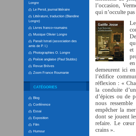
Longre
l’occasion, Verm
Le Persil, journal littéraire
qui n’occulte pas 
Littérature, traduction (Blandine
Longre)
Le
Livres franco-roumains
co
Musique Olivier Longre
De
Panaït Istrati (association des
qu
amis de P. I.)
et
Photographies O. Longre
pr
Poésie anglaise (Paul Stubbs)
en
Revue Brèves
demeurent ici en
Zoom France Roumanie
l’édifice commun
réflexion : « Cha
CATÉGORIES
la conduite d’un
d’épices ou de p
Blog
nous ressemble
Conférence
empêcher la mer 
Essai
dont se jouent le
Exposition
refaire. Le cœu
Film
crains ».
Humour