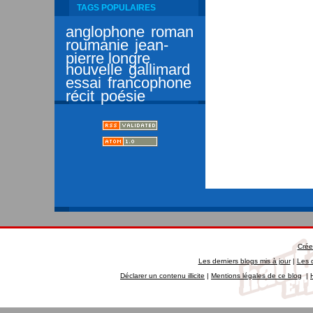
TAGS POPULAIRES
anglophone
roman
roumanie
jean-
pierre longre
nouvelle
gallimard
essai
francophone
récit
poésie
Crée
Les derniers blogs mis à jour
|
Les 
Déclarer un contenu illicite
|
Mentions légales de ce blog
|