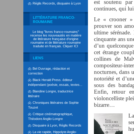
est soutenu par
Réglis Records, disquaire à Lyon
continues, qui l
LITTÉRATURE FRANCO-
Le « crooner » v
ROUMAINE
prouver son amo
ultime sérénade. 
Le blog "livres franco-roumains"
recense les nouveautés en matière
cinquante ans une 
de littérature française d'origine
roumaine et de littérature roumaine
d’un quelconque 
traduite en français. Cliquer
ICI
cet étrange coup
collines de Mal
LIENS
compositeur-interp
Bel Ouvrage, rédaction et
nocturnes, dans u
correction
notoriété et d’un
Black Herald Press. éditeur
sous des bandag
indépendant (poésie, essais, textes...
Enfin, retour e
Blandine Longre, traductrice
littéraire
violoncelliste ple
Chroniques littéraires de Sophie
bizarre…
Touzet
Critique cinématographique,
La
Théodore Anglio-Longre
se
Disquaire à Lyon, Réglis Records
hu
La vie rapide, Hippolyte Anglio-