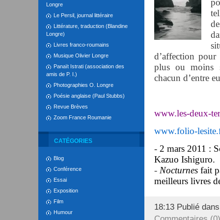
po
Longre
te
Le Persil, journal littéraire
de
Littérature, traduction (Blandine
da
Longre)
si
Livres franco-roumains
d’affection pour
Musique Olivier Longre
plus ou moins s
Panaït Istrati (association des
amis de P. I.)
chacun d’entre eu
Photographies O. Longre
Poésie anglaise (Paul Stubbs)
Revue Brèves
www.les-deux-te
Zoom France Roumanie
www.folio-lesite.
CATÉGORIES
-
2 mars 2011 : S
Kazuo Ishiguro.
Blog
-
Nocturnes
fait p
Conférence
meilleurs livres d
Essai
Exposition
Film
18:13 Publié dan
Humour
Commentaires (0