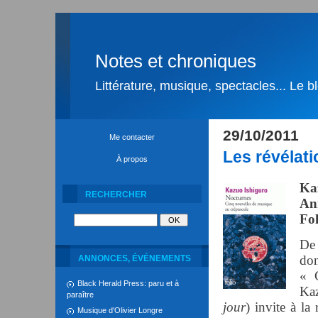
Notes et chroniques
Littérature, musique, spectacles... Le 
29/10/2011
Me contacter
Les révélat
À propos
Ka
RECHERCHER
An
Fol
De 
don
ANNONCES, ÉVÉNEMENTS
« 
Black Herald Press: paru et à
Kaz
paraître
jour
) invite à la
Musique d'Olivier Longre