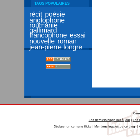
TAGS POPULAIRES
récit
poésie
anglophone
roumanie
gallimard
francophone
essai
nouvelle
roman
jean-pierre longre
Crée
Les derniers blogs mis à jour
|
Les 
Déclarer un contenu illicite
|
Mentions légales de ce blog
|