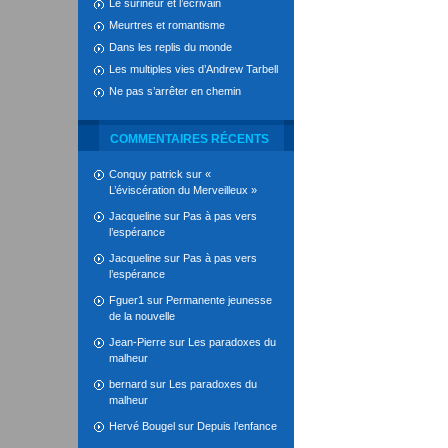
Le surineur et l’écrivain
Meurtres et romantisme
Dans les replis du monde
Les multiples vies d’Andrew Tarbell
Ne pas s’arrêter en chemin
COMMENTAIRES RÉCENTS
Conquy patrick
sur
«
L’éviscération du Merveilleux »
Jacqueline
sur
Pas à pas vers
l’espérance
Jacqueline
sur
Pas à pas vers
l’espérance
Fguer1
sur
Permanente jeunesse
de la nouvelle
Jean-Pierre
sur
Les paradoxes du
malheur
bernard
sur
Les paradoxes du
malheur
Hervé Bougel
sur
Depuis l’enfance