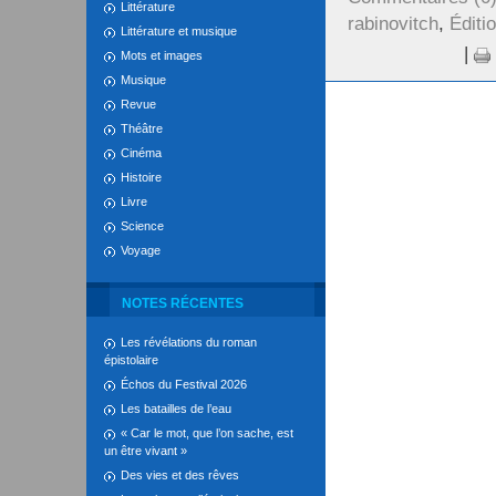
Littérature
rabinovitch
,
Éditi
Littérature et musique
|
Mots et images
Musique
Revue
Théâtre
Cinéma
Histoire
Livre
Science
Voyage
NOTES RÉCENTES
Les révélations du roman
épistolaire
Échos du Festival 2026
Les batailles de l’eau
« Car le mot, que l’on sache, est
un être vivant »
Des vies et des rêves