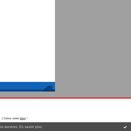
t | Créez votre
blog
!
nos services.
En savoir plus
.