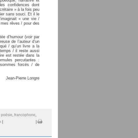
poétique, narrative et
 des confidences dont
étaire » à la fois peu
ier sans souci. Et il le
’imaginait « une vie /
et mes rêves / pour des
tée d’humour (voir par
reuse de l’auteur d’un
ué / qu’un livre a la
temps / il reste aussi
re est restée dans la
rmules percutantes :
 sommes forcés / de
Jean-Pierre Longre
:
poésie
,
francophone
,
k
|
|