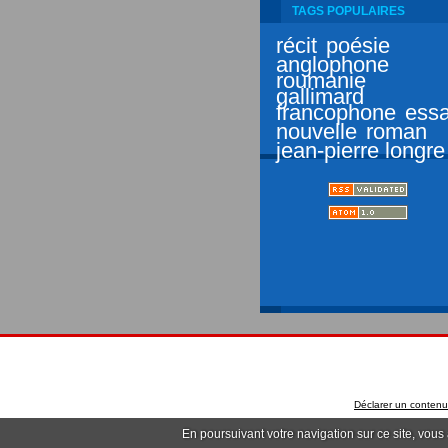
TAGS POPULAIRES
récit
poésie
anglophone
roumanie
gallimard
francophone
essa
nouvelle
roman
jean-pierre longre
Déclarer un contenu i
En poursuivant votre navigation sur ce site, vous