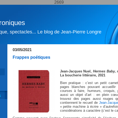
2669
roniques
ique, spectacles... Le blog de Jean-Pierre Longre
03/05/2021
Frappes poétiques
Jean-Jacques Nuel,
Hermes Baby, 
La boucherie littéraire, 2021
Bien pratique : c’est un petit carne
pages blanches pouvant accueillir
courses à faire, humeurs, croquis
aussi un objet d’art : en plein cœu
S
trouvez des pages aussi rouges qu
contiennent le recueil de
Jean-Jacqu
« petite machine à écrire » d’autrefo
considérations à caractère (c’est le cas 