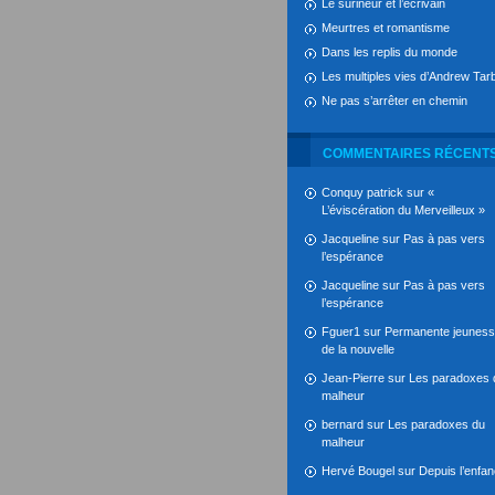
Le surineur et l’écrivain
Meurtres et romantisme
Dans les replis du monde
Les multiples vies d’Andrew Tarb
Ne pas s’arrêter en chemin
COMMENTAIRES RÉCENT
Conquy patrick
sur
«
L’éviscération du Merveilleux »
Jacqueline
sur
Pas à pas vers
l’espérance
Jacqueline
sur
Pas à pas vers
l’espérance
Fguer1
sur
Permanente jeunes
de la nouvelle
Jean-Pierre
sur
Les paradoxes 
malheur
bernard
sur
Les paradoxes du
malheur
Hervé Bougel
sur
Depuis l’enfa