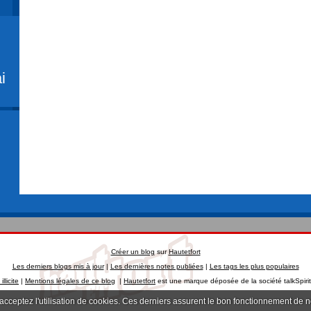
i
Créer un blog
sur
Hautetfort
Les derniers blogs mis à jour
|
Les dernières notes publiées
|
Les tags les plus populaires
llicite
|
Mentions légales de ce blog
|
Hautetfort
est une marque déposée de la société talkSpiri
 acceptez l'utilisation de cookies. Ces derniers assurent le bon fonctionnement de 