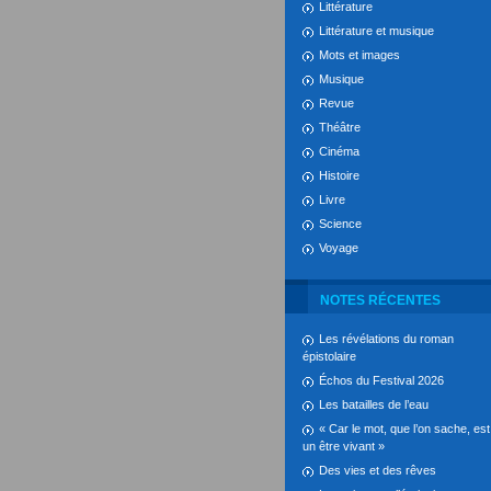
Littérature
Littérature et musique
Mots et images
Musique
Revue
Théâtre
Cinéma
Histoire
Livre
Science
Voyage
NOTES RÉCENTES
Les révélations du roman
épistolaire
Échos du Festival 2026
Les batailles de l’eau
« Car le mot, que l’on sache, est
un être vivant »
Des vies et des rêves