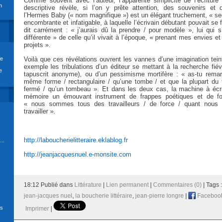
Comme souvent avec l’auteur, l’apparente simplicité de l’écriture 
n
descriptive révèle, si l’on y prête attention, des souvenirs et
l’Hermes Baby (« nom magnifique ») est un élégant truchement, « secr
encombrante et infatigable, à laquelle l’écrivain débutant pouvait se f
dit carrément : « j’aurais dû la prendre / pour modèle », lui qui s
différente » de celle qu’il vivait à l’époque, « prenant mes envies 
projets ».
re
Voilà que ces révélations ouvrent les vannes d’une imagination tein
exemple les tribulations d’un éditeur se mettant à la recherche fiév
e
tapuscrit anonyme), ou d’un pessimisme mortifère : « as-tu remarq
même forme / rectangulaire / qu’une tombe / et que la plupart du 
fermé / qu’un tombeau ». Et dans les deux cas, la machine à écri
mémoire un émouvant instrument de frappes poétiques et de fo
« nous sommes tous des travailleurs / de force / quant nous
travailler ».
http://laboucherielitteraire.eklablog.fr
..
http://jeanjacquesnuel.e-monsite.com
18:12 Publié dans
Littérature
|
Lien permanent
|
Commentaires (0)
| Tags 
jean-jacques nuel
,
la boucherie littéraire
,
jean-pierre longre
|
Faceboo
ds
Imprimer
|