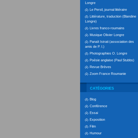
Longre
Le Persil, journal littéraire
Littérature, traduction (Blandine
Longre)
Livres franco-roumains
Musique Olivier Longre
Panaït Istrati (association des
amis de P. I.)
Photographies O. Longre
Poésie anglaise (Paul Stubbs)
Revue Brèves
Zoom France Roumanie
CATÉGORIES
Blog
Conférence
Essai
Exposition
Film
Humour