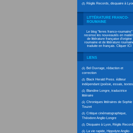
Réglis Records, disquaire à Lyo
LITTÉRATURE FRANCO-
ROUMAINE
Le blog "livres franco-roumains"
recense les nouveautés en matiè
de littérature française d'origine
roumaine et de littérature roumain
traduite en français. Cliquer
ICI
LIENS
Bel Ouvrage, rédaction et
correction
Black Herald Press. éditeur
indépendant (poésie, essais, textes.
Blandine Longre, traductrice
littéraire
Chroniques littéraires de Sophie
Touzet
Critique cinématographique,
Théodore Anglio-Longre
Disquaire à Lyon, Réglis Recor
La vie rapide, Hippolyte Anglio-