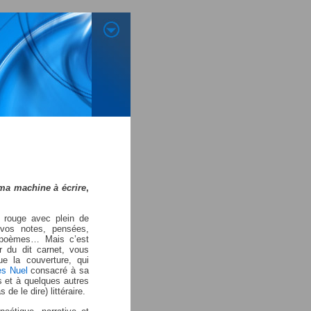
ma machine à écrire
,
t rouge avec plein de
 vos notes, pensées,
, poèmes… Mais c’est
r du dit carnet, vous
e la couverture, qui
es Nuel
consacré à sa
is et à quelques autres
de le dire) littéraire.