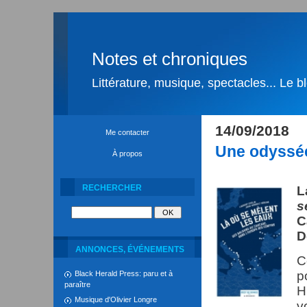
Notes et chroniques
Littérature, musique, spectacles... Le 
14/09/2018
Me contacter
Une odyssée
À propos
RECHERCHER
L
s
C
D
ANNONCES, ÉVÉNEMENTS
C
p
Black Herald Press: paru et à
paraître
H
Musique d'Olivier Longre
v