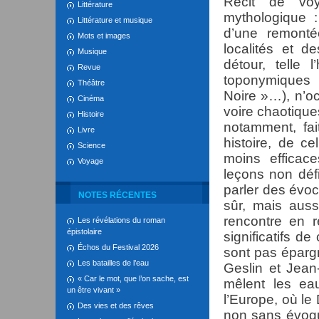
Récit de voy
Littérature
mythologique :
Littérature et musique
d’une remonté
Mots et images
localités et 
Musique
détour, telle 
Revue
toponymiques
Théâtre
Noire »…), n’occ
Cinéma
voire chaotique
Histoire
notamment, fait
Livre
histoire, de c
Science
moins efficac
Voyage
leçons non défi
parler des évoc
NOTES RÉCENTES
sûr, mais auss
rencontre en 
Les révélations du roman
épistolaire
significatifs d
Échos du Festival 2026
sont pas épargn
Les batailles de l’eau
Geslin et Jean
« Car le mot, que l’on sache, est
mêlent les ea
un être vivant »
l’Europe, où le
Des vies et des rêves
non sans évoqu