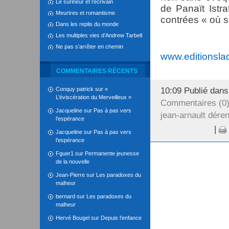
Le surineur et l’écrivain
de Panaït Istra
Meurtres et romantisme
contrées « où s
Dans les replis du monde
Les multiples vies d’Andrew Tarbell
Ne pas s’arrêter en chemin
www.editionslad
COMMENTAIRES RÉCENTS
Conquy patrick
sur
«
10:09 Publié dan
L’éviscération du Merveilleux »
Commentaires (0
Jacqueline
sur
Pas à pas vers
jean-arnault dére
l’espérance
|
Jacqueline
sur
Pas à pas vers
l’espérance
Fguer1
sur
Permanente jeunesse
de la nouvelle
Jean-Pierre
sur
Les paradoxes du
malheur
bernard
sur
Les paradoxes du
malheur
Hervé Bougel
sur
Depuis l’enfance