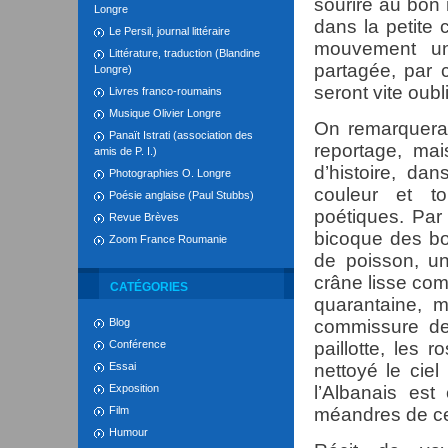
sourire au bon 
Longre
dans la petite
Le Persil, journal littéraire
mouvement uni
Littérature, traduction (Blandine
partagée, par 
Longre)
seront vite oubl
Livres franco-roumains
Musique Olivier Longre
On remarquera 
Panaït Istrati (association des
reportage, mai
amis de P. I.)
d’histoire, da
Photographies O. Longre
couleur et t
Poésie anglaise (Paul Stubbs)
poétiques. Par
Revue Brèves
bicoque des b
Zoom France Roumanie
de poisson, un
crâne lisse com
CATÉGORIES
quarantaine, m
Blog
commissure des
Conférence
paillotte, les
Essai
nettoyé le ciel
Exposition
l’Albanais est
Film
méandres de ce 
Humour