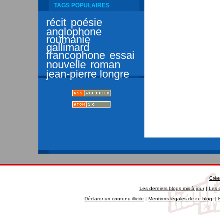
TAGS POPULAIRES
récit
poésie
anglophone
roumanie
gallimard
francophone
essai
nouvelle
roman
jean-pierre longre
Crée
Les derniers blogs mis à jour
|
Les 
Déclarer un contenu illicite
|
Mentions légales de ce blog
|