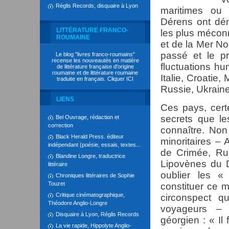
Réglis Records, disquaire à Lyon
maritimes ou 
Dérens ont déni
LITTÉRATURE FRANCO-
les plus méconn
ROUMAINE
et de la Mer Noi
passé et le p
Le blog "livres franco-roumains"
recense les nouveautés en matière
fluctuations hu
de littérature française d'origine
roumaine et de littérature roumaine
Italie, Croatie
traduite en français. Cliquer
ICI
Russie, Ukrain
LIENS
Ces pays, cert
secrets que le
Bel Ouvrage, rédaction et
correction
connaître. Non
Black Herald Press. éditeur
minoritaires – 
indépendant (poésie, essais, textes...
de Crimée, Ru
Blandine Longre, traductrice
Lipovènes du D
littéraire
oublier les «
Chroniques littéraires de Sophie
Touzet
constituer ce m
Critique cinématographique,
circonspect q
Théodore Anglio-Longre
voyageurs – 
Disquaire à Lyon, Réglis Records
géorgien : « I
La vie rapide, Hippolyte Anglio-