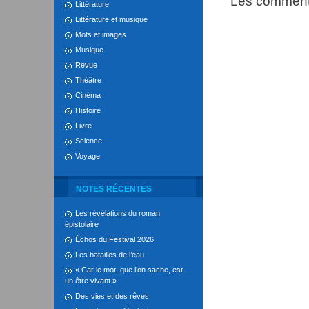
Les commenta
Littérature
Littérature et musique
Mots et images
Musique
Revue
Théâtre
Cinéma
Histoire
Livre
Science
Voyage
NOTES RÉCENTES
Les révélations du roman
épistolaire
Échos du Festival 2026
Les batailles de l’eau
« Car le mot, que l’on sache, est
un être vivant »
Des vies et des rêves