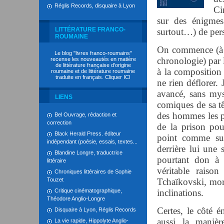
Réglis Records, disquaire à Lyon
Ci
sur des énigmes
LITTÉRATURE FRANCO-
surtout…) de pers
ROUMAINE
On commence (à to
Le blog "livres franco-roumains"
chronologie) par 
recense les nouveautés en matière
de littérature française d'origine
à la compositio
roumaine et de littérature roumaine
traduite en français. Cliquer
ICI
ne rien déflorer
avancé, sans myst
LIENS
comiques de sa tê
des hommes les pl
Bel Ouvrage, rédaction et
correction
de la prison pou
Black Herald Press. éditeur
point comme sur 
indépendant (poésie, essais, textes...
derrière lui une s
Blandine Longre, traductrice
pourtant don à 
littéraire
véritable raison
Chroniques littéraires de Sophie
Touzet
Tchaïkovski, mort
Critique cinématographique,
inclinations.
Théodore Anglio-Longre
Certes, le côté é
Disquaire à Lyon, Réglis Records
aussi la manièr
La vie rapide, Hippolyte Anglio-