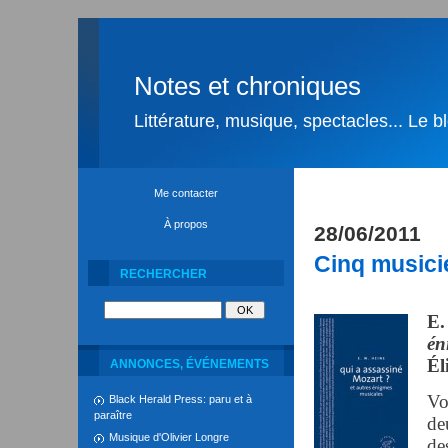
Notes et chroniques
Littérature, musique, spectacles... Le 
Me contacter
À propos
28/06/2011
Cinq musicie
RECHERCHER
E.
én
Él
ANNONCES, ÉVÉNEMENTS
Vo
Black Herald Press: paru et à
paraître
de
Musique d'Olivier Longre
de