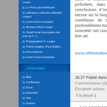
Longre
policières, dan
Le Persil, journal littéraire
conclusions d’u
Littérature, traduction (Blandine
encore sur la bio
Longre)
conditions de t
Livres franco-roumains
profondément marq
Musique Olivier Longre
notoriété ont con
Panaït Istrati (association des
leur art.
amis de P. I.)
Photographies O. Longre
Poésie anglaise (Paul Stubbs)
Revue Brèves
www.edi
tionsdu
Zoom France Roumanie
CATÉGORIES
16:27 Publié dan
Blog
Conférence
Commentaires (0
Essai
Élisabeth willenz
Exposition
Facebook
|
Film
Humour