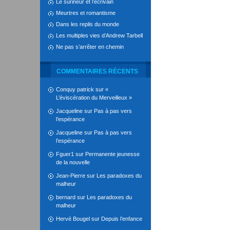
Le surineur et l’écrivain
Meurtres et romantisme
Dans les replis du monde
Les multiples vies d’Andrew Tarbell
Ne pas s’arrêter en chemin
COMMENTAIRES RÉCENTS
Conquy patrick
sur
«
L’éviscération du Merveilleux »
Jacqueline
sur
Pas à pas vers
l’espérance
Jacqueline
sur
Pas à pas vers
l’espérance
Fguer1
sur
Permanente jeunesse
de la nouvelle
Jean-Pierre
sur
Les paradoxes du
malheur
bernard
sur
Les paradoxes du
malheur
Hervé Bougel
sur
Depuis l’enfance