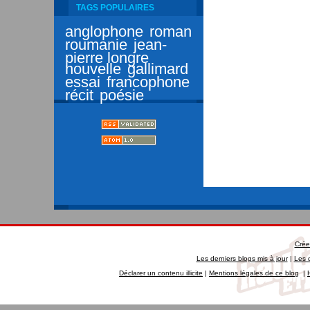
TAGS POPULAIRES
anglophone
roman
roumanie
jean-
pierre longre
nouvelle
gallimard
essai
francophone
récit
poésie
Crée
Les derniers blogs mis à jour
|
Les 
Déclarer un contenu illicite
|
Mentions légales de ce blog
|