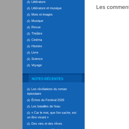
Littérature
Les commenta
Littérature et musique
Mots et images
Musique
Revue
Théâtre
Cinéma
Histoire
Livre
Science
Voyage
NOTES RÉCENTES
Les révélations du roman
épistolaire
Échos du Festival 2026
Les batailles de l’eau
« Car le mot, que l’on sache, est
un être vivant »
Des vies et des rêves