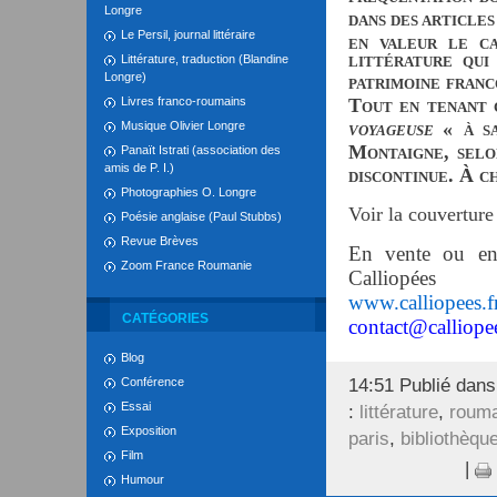
Longre
DANS DES ARTICLES
Le Persil, journal littéraire
EN VALEUR LE C
Littérature, traduction (Blandine
LITTÉRATURE QUI
Longre)
PATRIMOINE FRAN
Livres franco-roumains
T
OUT EN TENANT
«
Musique Olivier Longre
VOYAGEUSE
À S
M
,
Panaït Istrati (association des
ONTAIGNE
SEL
amis de P. I.)
.
À
DISCONTINUE
C
Photographies O. Longre
Voir la couverture
Poésie anglaise (Paul Stubbs)
Revue Brèves
En vente ou en 
Zoom France Roumanie
Calliopées
www.calliopees.f
CATÉGORIES
contact@calliopee
Blog
Conférence
14:51 Publié dan
Essai
:
littérature
,
roum
Exposition
paris
,
bibliothèqu
Film
|
Humour