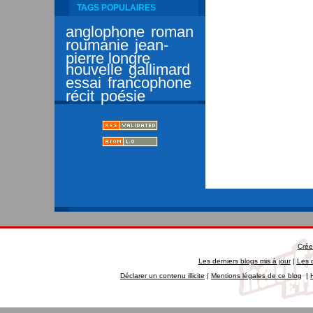
TAGS POPULAIRES
anglophone
roman
roumanie
jean-
pierre longre
nouvelle
gallimard
essai
francophone
récit
poésie
Crée
Les derniers blogs mis à jour
|
Les 
Déclarer un contenu illicite
|
Mentions légales de ce blog
|