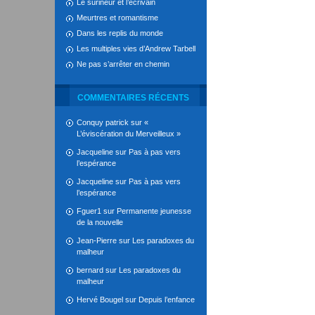
Le surineur et l’écrivain
Meurtres et romantisme
Dans les replis du monde
Les multiples vies d’Andrew Tarbell
Ne pas s’arrêter en chemin
COMMENTAIRES RÉCENTS
Conquy patrick
sur
«
L’éviscération du Merveilleux »
Jacqueline
sur
Pas à pas vers
l’espérance
Jacqueline
sur
Pas à pas vers
l’espérance
Fguer1
sur
Permanente jeunesse
de la nouvelle
Jean-Pierre
sur
Les paradoxes du
malheur
bernard
sur
Les paradoxes du
malheur
Hervé Bougel
sur
Depuis l’enfance