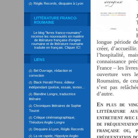
Réglis Records, disquaire à Lyon
LITTÉRATURE FRANCO-
ROUMAINE
Le blog "livres franco-roumains"
recense les nouveautés en matière
de littérature française d'origine
longue période de 
roumaine et de littérature roumaine
créer, d’accueilli
traduite en français. Cliquer
ICI
l’hospitalité, ma
LIENS
connaissance préci
France – les livre
Bel Ouvrage, rédaction et
ouverture vers l
correction
Roumains, de ceux
Black Herald Press. éditeur
s’est pas relâché
indépendant (poésie, essais, textes...
d’autre.
Blandine Longre, traductrice
littéraire
E
N PLUS DE VIN
Chroniques littéraires de Sophie
Touzet
LITTÉRATURE AUS
Critique cinématographique,
ENTRETIENT AVEC 
Théodore Anglio-Longre
DE FRÉQUENTATION
Disquaire à Lyon, Réglis Records
,
FRANÇAISE OU
La vie rapide, Hippolyte Anglio-
FRÉQUENTATION D