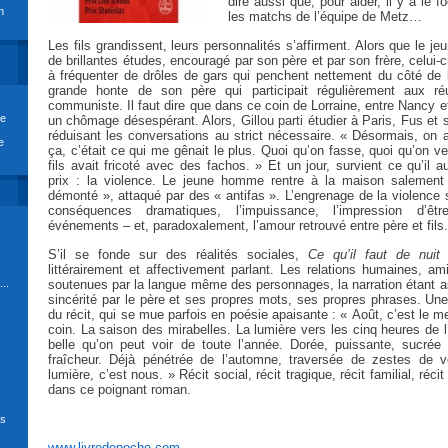
dire aussi que, pour aider, il y a le f
n
les matchs de l’équipe de Metz…
Les fils grandissent, leurs personnalités s’affirment. Alors que le je
de brillantes études, encouragé par son père et par son frère, celui-
à fréquenter de drôles de gars qui penchent nettement du côté de l
grande honte de son père qui participait régulièrement aux ré
communiste. Il faut dire que dans ce coin de Lorraine, entre Nancy e
re
un chômage désespérant. Alors, Gillou parti étudier à Paris, Fus et 
réduisant les conversations au strict nécessaire. « Désormais, on al
e
ça, c’était ce qui me gênait le plus. Quoi qu’on fasse, quoi qu’on veui
fils avait fricoté avec des fachos. » Et un jour, survient ce qu’il aur
prix : la violence. Le jeune homme rentre à la maison salement
démonté », attaqué par des « antifas ». L’engrenage de la violence
conséquences dramatiques, l’impuissance, l’impression d’ê
événements – et, paradoxalement, l’amour retrouvé entre père et fils.
S’il se fonde sur des réalités sociales,
Ce qu’il faut de nuit
e
littérairement et affectivement parlant. Les relations humaines, ami
..
soutenues par la langue même des personnages, la narration étant 
sincérité par le père et ses propres mots, ses propres phrases. U
du récit, qui se mue parfois en poésie apaisante : « Août, c’est le m
coin. La saison des mirabelles. La lumière vers les cinq heures de l
belle qu’on peut voir de toute l’année. Dorée, puissante, sucrée 
fraîcheur. Déjà pénétrée de l’automne, traversée de zestes de v
lumière, c’est nous. » Récit social, récit tragique, récit familial, récit
dans ce poignant roman.
ds
www.livredepoche.com