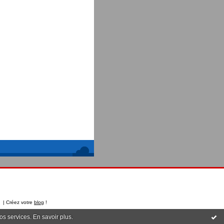
t | Créez votre
blog
!
nos services.
En savoir plus
.