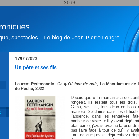
2669
roniques
ique, spectacles... Le blog de Jean-Pierre Longre
17/01/2023
Un père et ses fils
Laurent Petitmangin,
Ce qu’il faut de nuit
, La Manufacture de l
de Poche, 2022
Depuis que « la moman » a succombé
rongeait, ils restent tous les trois
Gillou, ses fils, tous deux de bons
manière. Solidaires dans les difficul
S
l’absence, dans les tentatives fai
bonheur de vivre. « Il y avait déjà t
était partie, j’avais évacué la peur de
pas faire face à tout ce qu’il y avai
Tout ce que j’avais déjà entrevu depu