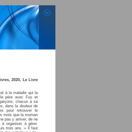
ivres, 2020, Le Livre
 à la maladie qui la
, le père avec Fus et
 garçons, chacun à sa
tés, dans la douleur de
tes pour retrouver le
rois mois que la moman
 ne pas y arriver, de ne
t à organiser, à gérer.
is trois ans. » Il faut