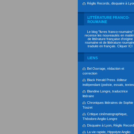
Réglis Records, disquaire à Lyo
LITTÉRATURE FRANCO-
ROUMAINE
Le blog "livres franco-roumains"
recense les nouveautés en matiè
de littérature française d'origine
roumaine et de littérature roumain
traduite en français. Cliquer
ICI
LIENS
Bel Ouvrage, rédaction et
correction
Black Herald Press. éditeur
indépendant (poésie, essais, textes.
Blandine Longre, traductrice
littéraire
Chroniques littéraires de Sophie
Touzet
Critique cinématographique,
Théodore Anglio-Longre
Disquaire à Lyon, Réglis Recor
La vie rapide, Hippolyte Anglio-