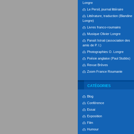
Longre
Le Persil, journal littéraire
Littérature, traduction (Blandine
Longre)
Livres franco-roumains
Musique Olivier Longre
Panaït Istrati (association des
amis de P. I.)
Photographies O. Longre
Poésie anglaise (Paul Stubbs)
Revue Brèves
Zoom France Roumanie
CATÉGORIES
Blog
Conférence
Essai
Exposition
Film
Humour