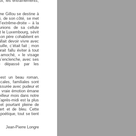
oot, les entraînements,
une Gillou se destine à
ci, de son côté, se met
’extrême-droite – à la
unions de sa cellule
t le Luxembourg, sévit
son père cohabitent en
lait devoir vivre avec
lle, c’était fait ; mon
ait fallu éviter à tout
 amoché, « le visage
 s’enclenche, avec ses
tre dépassé par les
st un beau roman,
cales, familiales sont
assurée avec pudeur et
ne vraie émotion émane
eilleur mois dans notre
’après-midi est la plus
et pourtant pleine de
ert et de bleu. Cette
 poétique, tout se tient
Jean-Pierre Longre