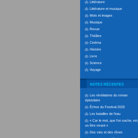
Littérature
Littérature et musique
Mots et images
Musique
Revue
Théâtre
Cinéma
Histoire
Livre
Science
Voyage
NOTES RÉCENTES
Les révélations du roman
épistolaire
Échos du Festival 2026
Les batailles de l’eau
« Car le mot, que l’on sache, est
un être vivant »
Des vies et des rêves