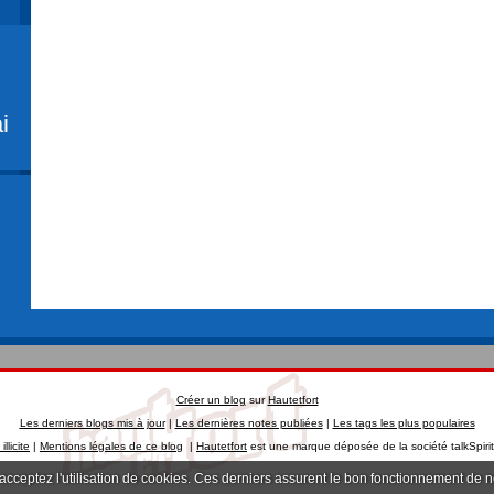
i
Créer un blog
sur
Hautetfort
Les derniers blogs mis à jour
|
Les dernières notes publiées
|
Les tags les plus populaires
llicite
|
Mentions légales de ce blog
|
Hautetfort
est une marque déposée de la société talkSpiri
 acceptez l'utilisation de cookies. Ces derniers assurent le bon fonctionnement de 