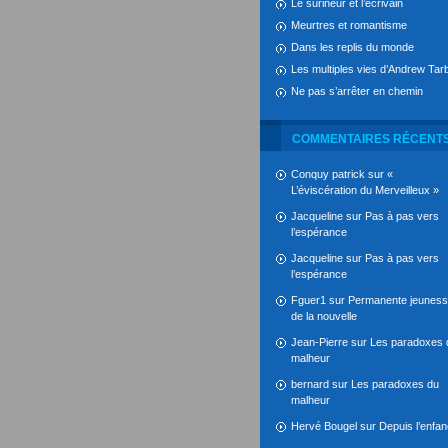
Le surineur et l’écrivain
Meurtres et romantisme
Dans les replis du monde
Les multiples vies d’Andrew Tarb
Ne pas s’arrêter en chemin
COMMENTAIRES RÉCENT
Conquy patrick
sur
«
L’éviscération du Merveilleux »
Jacqueline
sur
Pas à pas vers
l’espérance
Jacqueline
sur
Pas à pas vers
l’espérance
Fguer1
sur
Permanente jeunes
de la nouvelle
Jean-Pierre
sur
Les paradoxes 
malheur
bernard
sur
Les paradoxes du
malheur
Hervé Bougel
sur
Depuis l’enfa