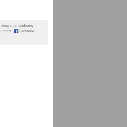
:
roman
,
francophone
,
e longre
|
Facebook
|