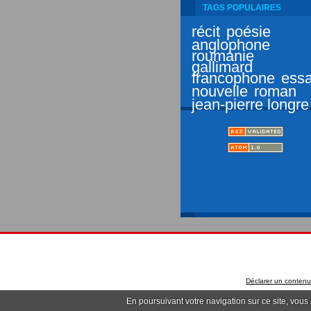
TAGS POPULAIRES
récit
poésie
anglophone
roumanie
gallimard
francophone
essa
nouvelle
roman
jean-pierre longre
Déclarer un contenu i
En poursuivant votre navigation sur ce site, vous