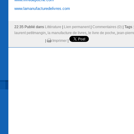
www.lamanufacturedelivres.com
22:35 Publié dans
Littérature
|
Lien permanent
|
Commentaires (0)
| Tags 
laurent petitmangin
,
la manufacture de livres
,
le livre de poche
,
jean-pierr
|
Imprimer
|