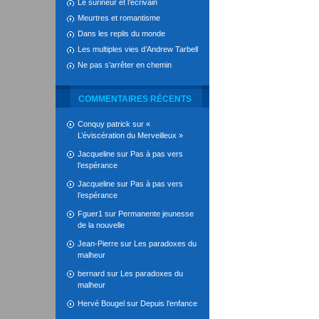
Le surineur et l’écrivain
Meurtres et romantisme
Dans les replis du monde
Les multiples vies d’Andrew Tarbell
Ne pas s’arrêter en chemin
COMMENTAIRES RÉCENTS
Conquy patrick
sur
«
L’éviscération du Merveilleux »
Jacqueline
sur
Pas à pas vers
l’espérance
Jacqueline
sur
Pas à pas vers
l’espérance
Fguer1
sur
Permanente jeunesse
de la nouvelle
Jean-Pierre
sur
Les paradoxes du
malheur
bernard
sur
Les paradoxes du
malheur
Hervé Bougel
sur
Depuis l’enfance