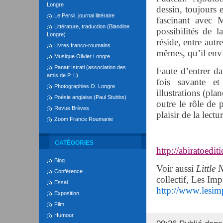
Longre
dessin, toujours 
Le Persil, journal littéraire
fascinant avec M
Littérature, traduction (Blandine
possibilités de 
Longre)
réside, entre autre
Livres franco-roumains
mêmes, qu’il env
Musique Olivier Longre
Panaït Istrati (association des
Faute d’entrer dan
amis de P. I.)
fois savante et
Photographies O. Longre
illustrations (pla
Poésie anglaise (Paul Stubbs)
outre le rôle de 
Revue Brèves
plaisir de la lectur
Zoom France Roumanie
CATÉGORIES
http://abiratoedi
Blog
Voir aussi
Little
Conférence
collectif, Les Imp
Essai
http://www.lesimp
Exposition
Film
Humour