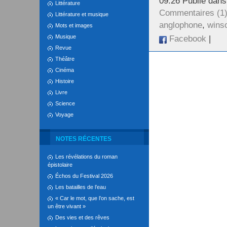
09:26 Publié dan
Littérature
Commentaires (1
Littérature et musique
anglophone
,
wins
Mots et images
Musique
Facebook
|
Revue
Théâtre
Cinéma
Histoire
Livre
Science
Voyage
NOTES RÉCENTES
Les révélations du roman
épistolaire
Échos du Festival 2026
Les batailles de l’eau
« Car le mot, que l’on sache, est
un être vivant »
Des vies et des rêves