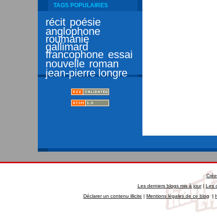
TAGS POPULAIRES
récit
poésie
anglophone
roumanie
gallimard
francophone
essai
nouvelle
roman
jean-pierre longre
Crée
Les derniers blogs mis à jour
|
Les 
Déclarer un contenu illicite
|
Mentions légales de ce blog
|