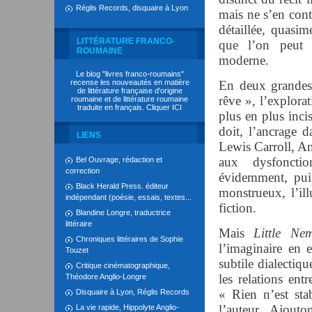
Réglis Records, disquaire à Lyon
mais ne s’en conte
détaillée, quasim
LITTÉRATURE FRANCO-
que l’on peut 
ROUMAINE
moderne.
Le blog "livres franco-roumains"
recense les nouveautés en matière
En deux grandes
de littérature française d'origine
rêve », l’explora
roumaine et de littérature roumaine
traduite en français. Cliquer
ICI
plus en plus inci
doit, l’ancrage d
LIENS
Lewis Carroll, An
aux dysfonctio
Bel Ouvrage, rédaction et
correction
évidemment, puisq
Black Herald Press. éditeur
monstrueux, l’ill
indépendant (poésie, essais, textes...
fiction.
Blandine Longre, traductrice
littéraire
Mais
Little Ne
Chroniques littéraires de Sophie
l’imaginaire en e
Touzet
subtile dialectiq
Critique cinématographique,
les relations en
Théodore Anglio-Longre
« Rien n’est stab
Disquaire à Lyon, Réglis Records
l’auteur. Ajouto
La vie rapide, Hippolyte Anglio-