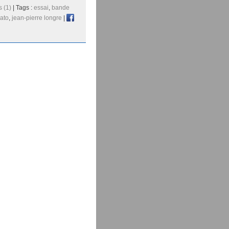
 (1)
| Tags :
essai
,
bande
rato
,
jean-pierre longre
|