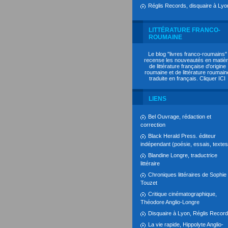
Réglis Records, disquaire à Lyo
LITTÉRATURE FRANCO-
ROUMAINE
Le blog "livres franco-roumains"
recense les nouveautés en matiè
de littérature française d'origine
roumaine et de littérature roumain
traduite en français. Cliquer
ICI
LIENS
Bel Ouvrage, rédaction et
correction
Black Herald Press. éditeur
indépendant (poésie, essais, textes.
Blandine Longre, traductrice
littéraire
Chroniques littéraires de Sophie
Touzet
Critique cinématographique,
Théodore Anglio-Longre
Disquaire à Lyon, Réglis Recor
La vie rapide, Hippolyte Anglio-