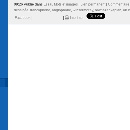
09:26 Publié dans
Essai
,
Mots et images
|
Lien permanent
|
Commentaires
dessinée
,
francophone
,
anglophone
,
winsormccay
,
balthazar kaplan
,
ab i
Facebook
|
|
Imprimer
|