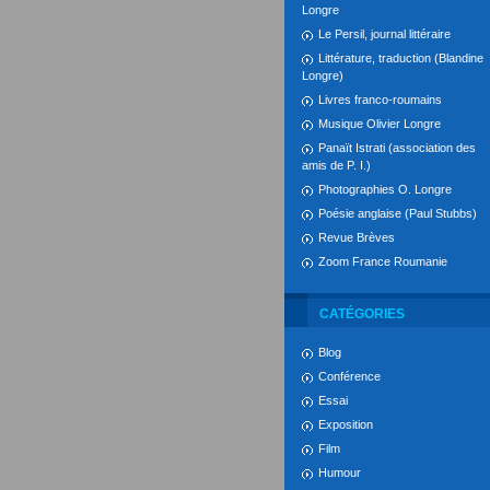
Longre
Le Persil, journal littéraire
Littérature, traduction (Blandine
Longre)
Livres franco-roumains
Musique Olivier Longre
Panaït Istrati (association des
amis de P. I.)
Photographies O. Longre
Poésie anglaise (Paul Stubbs)
Revue Brèves
Zoom France Roumanie
CATÉGORIES
Blog
Conférence
Essai
Exposition
Film
Humour