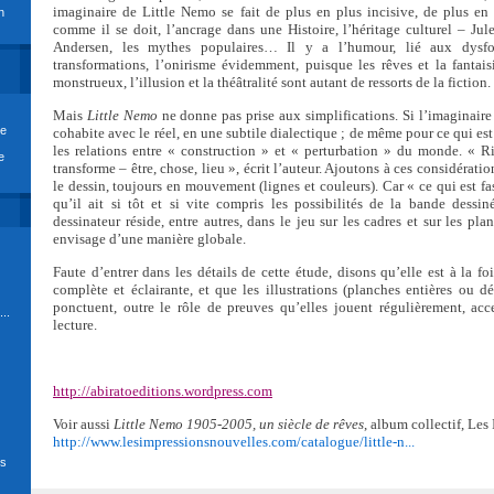
imaginaire de Little Nemo se fait de plus en plus incisive, de plus en 
n
comme il se doit, l’ancrage dans une Histoire, l’héritage culturel – Jul
Andersen, les mythes populaires… Il y a l’humour, lié aux dysf
transformations, l’onirisme évidemment, puisque les rêves et la fantais
monstrueux, l’illusion et la théâtralité sont autant de ressorts de la fiction.
Mais
Little Nemo
ne donne pas prise aux simplifications. Si l’imaginaire 
re
cohabite avec le réel, en une subtile dialectique ; de même pour ce qui e
les relations entre « construction » et « perturbation » du monde. « Ri
e
transforme – être, chose, lieu », écrit l’auteur. Ajoutons à ces considérati
le dessin, toujours en mouvement (lignes et couleurs). Car « ce qui est 
qu’il ait si tôt et si vite compris les possibilités de la bande dess
dessinateur réside, entre autres, dans le jeu sur les cadres et sur les pla
envisage d’une manière globale.
Faute d’entrer dans les détails de cette étude, disons qu’elle est à la foi
complète et éclairante, et que les illustrations (planches entières ou dé
ponctuent, outre le rôle de preuves qu’elles jouent régulièrement, acce
..
lecture.
http://abiratoeditions.wordpress.com
Voir aussi
Little Nemo 1905-2005, un siècle de rêves
, album collectif, Les
http://www.lesimpressionsnouvelles.com/catalogue/little-n...
ds