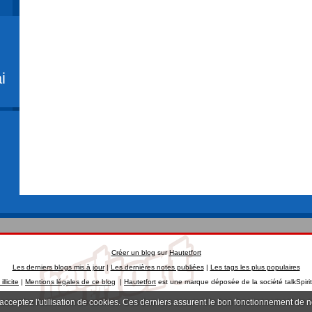
i
Créer un blog
sur
Hautetfort
Les derniers blogs mis à jour
|
Les dernières notes publiées
|
Les tags les plus populaires
llicite
|
Mentions légales de ce blog
|
Hautetfort
est une marque déposée de la société talkSpiri
 acceptez l'utilisation de cookies. Ces derniers assurent le bon fonctionnement de 