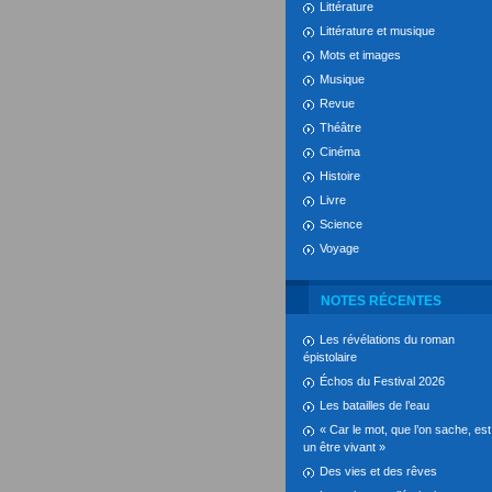
Littérature
Littérature et musique
Mots et images
Musique
Revue
Théâtre
Cinéma
Histoire
Livre
Science
Voyage
NOTES RÉCENTES
Les révélations du roman
épistolaire
Échos du Festival 2026
Les batailles de l’eau
« Car le mot, que l’on sache, est
un être vivant »
Des vies et des rêves