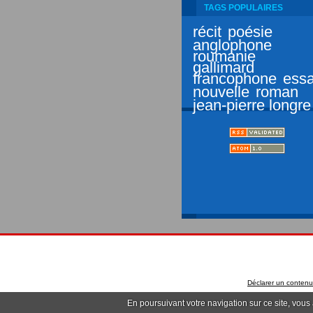
TAGS POPULAIRES
récit
poésie
anglophone
roumanie
gallimard
francophone
essa
nouvelle
roman
jean-pierre longre
Déclarer un contenu i
En poursuivant votre navigation sur ce site, vous