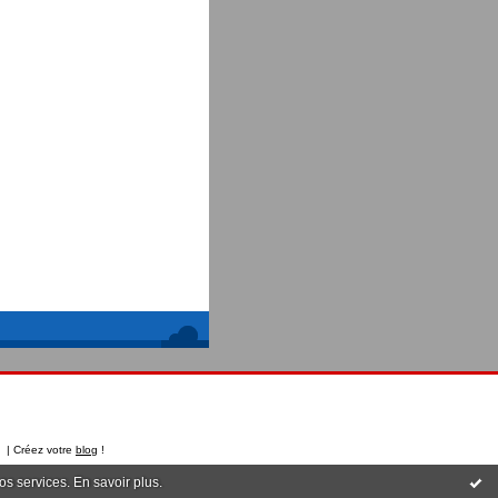
t | Créez votre
blog
!
nos services.
En savoir plus
.