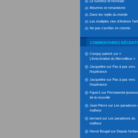
Le surineur et l’écrivain
Meurtres et romantisme
Dans les replis du monde
Les multiples vies d’Andrew Tarb
Ne pas s’arrêter en chemin
COMMENTAIRES RÉCENT
Conquy patrick
sur
«
L’éviscération du Merveilleux »
Jacqueline
sur
Pas à pas vers
l’espérance
Jacqueline
sur
Pas à pas vers
l’espérance
Fguer1
sur
Permanente jeunes
de la nouvelle
Jean-Pierre
sur
Les paradoxes 
malheur
bernard
sur
Les paradoxes du
malheur
Hervé Bougel
sur
Depuis l’enfa