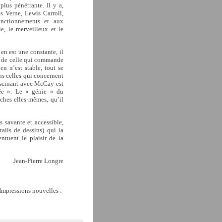
plus pénétrante. Il y a,
es Verne, Lewis Carroll,
onctionnements et aux
ie, le merveilleux et le
en est une constante, il
st de celle qui commande
en n’est stable, tout se
ons celles qui concernent
fascinant avec McCay est
inée ». Le « génie » du
nches elles-mêmes, qu’il
s savante et accessible,
tails de dessins) qui la
ntuent le plaisir de la
Jean-Pierre Longre
 Impressions nouvelles :