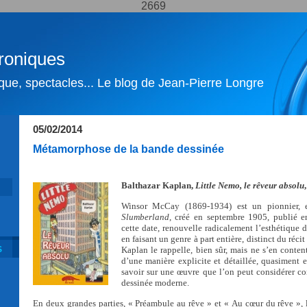
2669
roniques
ique, spectacles... Le blog de Jean-Pierre Longre
05/02/2014
Métamorphose de la bande dessinée
Balthazar Kaplan,
Little Nemo, le rêveur absolu
Winsor McCay (1869-1934) est un pionnier,
Slumberland
, créé en septembre 1905, publié en
cette date, renouvelle radicalement l’esthétique 
en faisant un genre à part entière, distinct du récit
S
Kaplan le rappelle, bien sûr, mais ne s’en content
d’une manière explicite et détaillée, quasiment e
savoir sur une œuvre que l’on peut considérer 
dessinée moderne.
En deux grandes parties, « Préambule au rêve » et « Au cœur du rêve »,