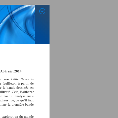
, Ab irato, 2014
 et son
Little Nemo in
 feuilleton à partir de
de la bande dessinée, en
 illustré. Cela, Balthazar
e pas : il analyse aussi
xhaustive, ce qu’il faut
comme la première bande
 l’exploration du monde