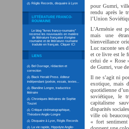
Réglis Records, disquaire à Lyon
pour Gumri, vill
rendu après le t
LITTÉRATURE FRANCO-
l’Union Soviétiq
ROUMAINE
L’Arménie est po
Le blog "livres franco-roumains"
recense les nouveautés en matière
mais une étran
de littérature française d'origine
bienveillance ori
roumaine et de littérature roumaine
traduite en français. Cliquer
ICI
Luc raconte ses d
et ce livre est le
LIENS
celui de « Rose »
de Gumri, vue de 
Bel Ouvrage, rédaction et
correction
Il ne s’agit ni po
Black Herald Press. éditeur
indépendant (poésie, essais, textes...
exotique, mais d
Blandine Longre, traductrice
quotidienne d’une
littéraire
soviétique, le t
Chroniques littéraires de Sophie
capitalisme sau
Touzet
disparités sociale
Critique cinématographique,
ville où beaucoup
Théodore Anglio-Longre
« fort sentimen
Disquaire à Lyon, Réglis Records
donnent une color
La vie rapide, Hippolyte Anglio-