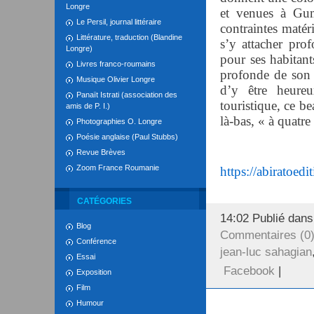
Longre
et venues à Gumr
Le Persil, journal littéraire
contraintes matér
Littérature, traduction (Blandine
s’y attacher pro
Longre)
pour ses habitant
Livres franco-roumains
profonde de son h
Musique Olivier Longre
d’y être heur
Panaït Istrati (association des
touristique, ce be
amis de P. I.)
là-bas, « à quatre
Photographies O. Longre
Poésie anglaise (Paul Stubbs)
Revue Brèves
Zoom France Roumanie
https://abiratoed
CATÉGORIES
14:02 Publié dan
Blog
Commentaires (0
Conférence
jean-luc sahagian
Essai
Facebook
|
Exposition
Film
Humour