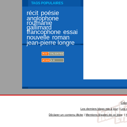
TAGS POPULAIRES
récit
poésie
anglophone
roumanie
gallimard
francophone
essai
nouvelle
roman
jean-pierre longre
Crée
Les derniers blogs mis à jour
|
Les 
Déclarer un contenu illicite
|
Mentions légales de ce blog
|