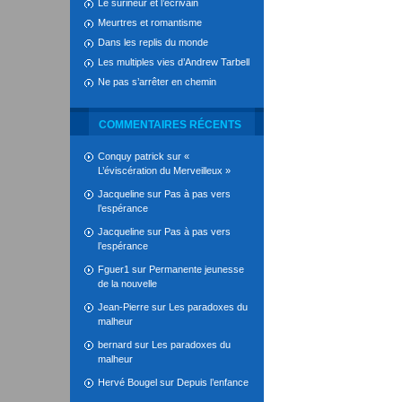
Le surineur et l’écrivain
Meurtres et romantisme
Dans les replis du monde
Les multiples vies d’Andrew Tarbell
Ne pas s’arrêter en chemin
COMMENTAIRES RÉCENTS
Conquy patrick
sur
«
L’éviscération du Merveilleux »
Jacqueline
sur
Pas à pas vers
l’espérance
Jacqueline
sur
Pas à pas vers
l’espérance
Fguer1
sur
Permanente jeunesse
de la nouvelle
Jean-Pierre
sur
Les paradoxes du
malheur
bernard
sur
Les paradoxes du
malheur
Hervé Bougel
sur
Depuis l’enfance