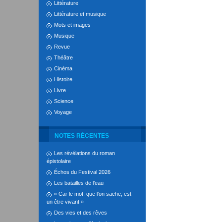
Littérature
Littérature et musique
Mots et images
Musique
Revue
Théâtre
Cinéma
Histoire
Livre
Science
Voyage
NOTES RÉCENTES
Les révélations du roman
épistolaire
Échos du Festival 2026
Les batailles de l’eau
« Car le mot, que l’on sache, est
un être vivant »
Des vies et des rêves