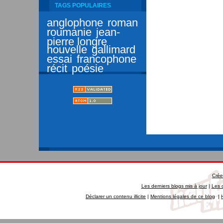
TAGS POPULAIRES
anglophone
roman
roumanie
jean-
pierre longre
nouvelle
gallimard
essai
francophone
récit
poésie
Crée
Les derniers blogs mis à jour
|
Les 
Déclarer un contenu illicite
|
Mentions légales de ce blog
|