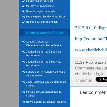
Le surineur et l’écrivain
Meurtres et romantisme
Dans les replis du monde
Les multiples vies d’Andrew Tarbell
Ne pas s’arrêter en chemin
2015.01.10 diapo
COMMENTAIRES RÉCENTS
http://youtu.be
Conquy patrick
sur
«
L’éviscération du Merveilleux »
www.charliehebd
Jacqueline
sur
Pas à pas vers
l’espérance
11:27 Publié dan
Jacqueline
sur
Pas à pas vers
l’espérance
Commentaires (0
Fguer1
sur
Permanente jeunesse
charlie hebdo
,
jea
de la nouvelle
Imprimer
|
Jean-Pierre
sur
Les paradoxes du
malheur
Les commenta
bernard
sur
Les paradoxes du
malheur
Hervé Bougel
sur
Depuis l’enfance