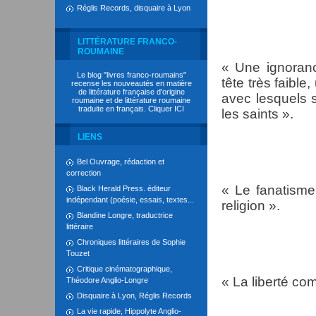
Réglis Records, disquaire à Lyon
LITTÉRATURE FRANCO-
ROUMAINE
« Une ignoranc
Le blog "livres franco-roumains"
tête très faibl
recense les nouveautés en matière
de littérature française d'origine
avec lesquels s
roumaine et de littérature roumaine
traduite en français. Cliquer
ICI
les saints ».
LIENS
Bel Ouvrage, rédaction et
correction
« Le fanatisme
Black Herald Press. éditeur
indépendant (poésie, essais, textes...
religion ».
Blandine Longre, traductrice
littéraire
Chroniques littéraires de Sophie
Touzet
Critique cinématographique,
« La liberté co
Théodore Anglio-Longre
Disquaire à Lyon, Réglis Records
La vie rapide, Hippolyte Anglio-