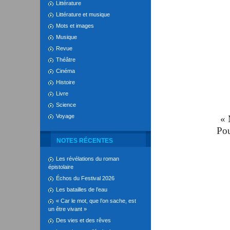
Littérature
Littérature et musique
Mots et images
Musique
Revue
Théâtre
Cinéma
Histoire
Livre
Science
Voyage
« 
Pou
NOTES RÉCENTES
Les révélations du roman
épistolaire
Échos du Festival 2026
Les batailles de l’eau
« Car le mot, que l’on sache, est
un être vivant »
Des vies et des rêves