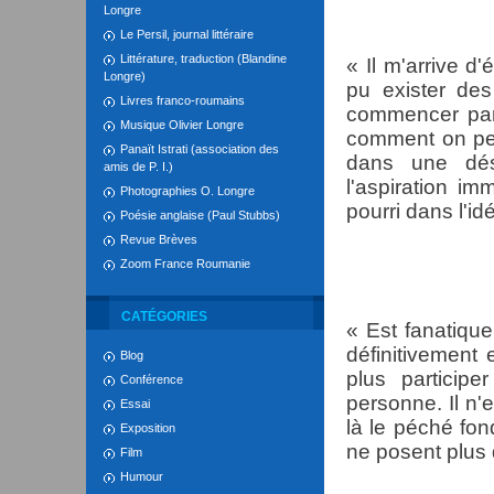
Longre
Le Persil, journal littéraire
Littérature, traduction (Blandine
« Il m'arrive d'
Longre)
pu exister des
Livres franco-roumains
commencer par 
Musique Olivier Longre
comment on peu
Panaït Istrati (association des
dans une dés
amis de P. I.)
l'aspiration im
Photographies O. Longre
pourri dans l'id
Poésie anglaise (Paul Stubbs)
Revue Brèves
Zoom France Roumanie
CATÉGORIES
« Est fanatique
définitivement 
Blog
plus particip
Conférence
personne. Il n'
Essai
là le péché fon
Exposition
ne posent plus 
Film
Humour