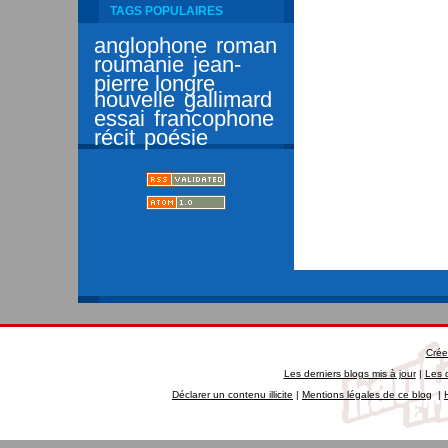
TAGS POPULAIRES
anglophone
roman
roumanie
jean-
pierre longre
nouvelle
gallimard
essai
francophone
récit
poésie
Crée
Les derniers blogs mis à jour
|
Les 
Déclarer un contenu illicite
|
Mentions légales de ce blog
|