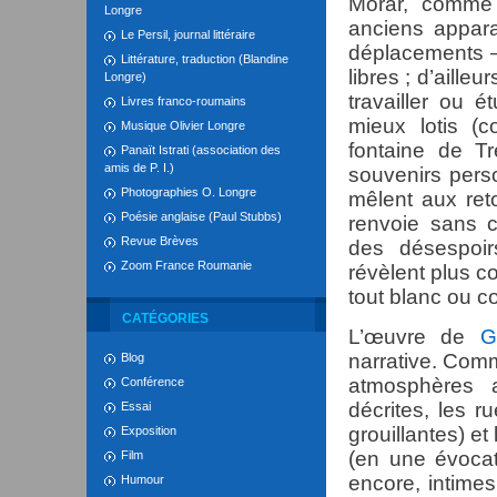
Morar, comme d
Longre
anciens appara
Le Persil, journal littéraire
déplacements –
Littérature, traduction (Blandine
libres ; d’aille
Longre)
travailler ou é
Livres franco-roumains
mieux lotis (
Musique Olivier Longre
fontaine de T
Panaït Istrati (association des
amis de P. I.)
souvenirs perso
Photographies O. Longre
mêlent aux ret
Poésie anglaise (Paul Stubbs)
renvoie sans c
Revue Brèves
des désespoir
Zoom France Roumanie
révèlent plus co
tout blanc ou c
CATÉGORIES
L’œuvre de
G
narrative. Com
Blog
atmosphères 
Conférence
décrites, les r
Essai
grouillantes) et
Exposition
(en une évocat
Film
encore, intime
Humour