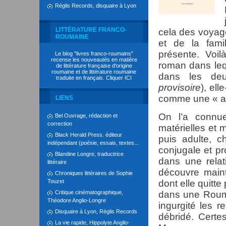
Réglis Records, disquaire à Lyon
LITTÉRATURE FRANCO-
cela des voyag
ROUMAINE
et de la famil
présente. Voilà
Le blog "livres franco-roumains"
recense les nouveautés en matière
roman dans leq
de littérature française d'origine
roumaine et de littérature roumaine
dans les deu
traduite en français. Cliquer
ICI
provisoire
), el
comme une « aut
LIENS
On l’a connue
Bel Ouvrage, rédaction et
correction
matérielles et
Black Herald Press. éditeur
puis adulte, c
indépendant (poésie, essais, textes...
conjugale et pr
Blandine Longre, traductrice
dans une rela
littéraire
découvre maint
Chroniques littéraires de Sophie
Touzet
dont elle quitte
Critique cinématographique,
dans une Rouma
Théodore Anglio-Longre
ingurgité les 
Disquaire à Lyon, Réglis Records
débridé. Certe
La vie rapide, Hippolyte Anglio-