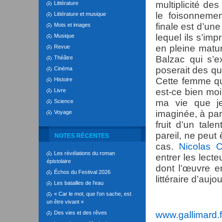
multiplicité de
Littérature
le foisonnemen
Littérature et musique
finale est d’une 
Mots et images
lequel ils s’imp
Musique
en pleine matur
Revue
Balzac qui s’e
Théâtre
poserait des qu
Cinéma
Cette femme que
Histoire
est-ce bien mo
Livre
ma vie que je
Science
imaginée, à part
Voyage
fruit d’un talen
pareil, ne peut 
NOTES RÉCENTES
cas.
Nicolas 
Les révélations du roman
entrer les lec
épistolaire
dont l’œuvre e
Échos du Festival 2026
littéraire d’aujo
Les batailles de l’eau
« Car le mot, que l’on sache, est
un être vivant »
Des vies et des rêves
www.gallimard.f