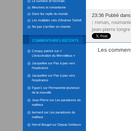
Le surineur et l’écrivain
Meurtres et romantisme
Dans les replis du monde
23:36 Publié dan
Les multiples vies d’Andrew Tarbell
:
roman
,
roumani
Ne pas s’arrêter en chemin
jean-pierre longre
COMMENTAIRES RÉCENTS
Les commenta
Conquy patrick
sur
«
L’éviscération du Merveilleux »
Jacqueline
sur
Pas à pas vers
l’espérance
Jacqueline
sur
Pas à pas vers
l’espérance
Fguer1
sur
Permanente jeunesse
de la nouvelle
Jean-Pierre
sur
Les paradoxes du
malheur
bernard
sur
Les paradoxes du
malheur
Hervé Bougel
sur
Depuis l’enfance