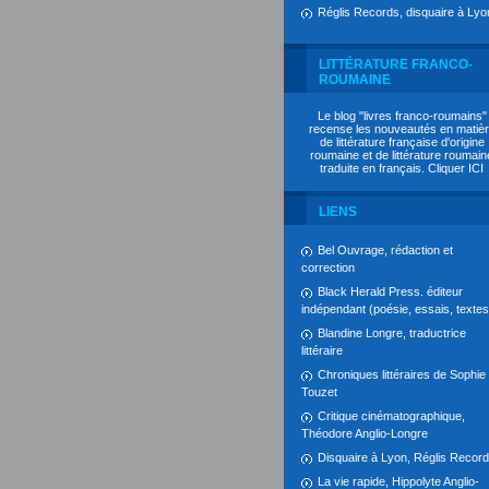
Réglis Records, disquaire à Lyo
LITTÉRATURE FRANCO-
ROUMAINE
Le blog "livres franco-roumains"
recense les nouveautés en matiè
de littérature française d'origine
roumaine et de littérature roumain
traduite en français. Cliquer
ICI
LIENS
Bel Ouvrage, rédaction et
correction
Black Herald Press. éditeur
indépendant (poésie, essais, textes.
Blandine Longre, traductrice
littéraire
Chroniques littéraires de Sophie
Touzet
Critique cinématographique,
Théodore Anglio-Longre
Disquaire à Lyon, Réglis Recor
La vie rapide, Hippolyte Anglio-