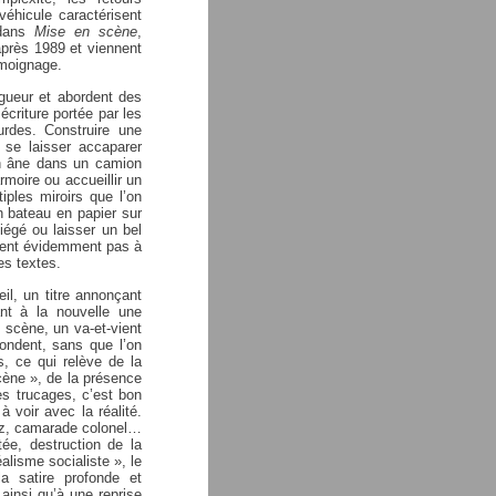
véhicule caractérisent
 dans
Mise en scène
,
après 1989 et viennent
émoignage.
ngueur et abordent des
criture portée par les
urdes. Construire une
 se laisser accaparer
un âne dans un camion
rmoire ou accueillir un
iples miroirs que l’on
n bateau en papier sur
égé ou laisser un bel
sent évidemment pas à
es textes.
eil, un titre annonçant
ant à la nouvelle une
scène, un va-et-vient
fondent, sans que l’on
es, ce qui relève de la
cène », de la présence
ces trucages, c’est bon
 voir avec la réalité.
ez, camarade colonel…
ée, destruction de la
lisme socialiste », le
la satire profonde et
ainsi qu’à une reprise