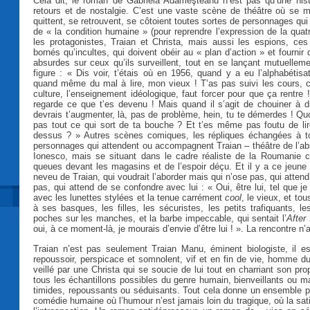
Cela dit, le roman de Gabriela Adameşteanu n’est pas qu’une hist
retours et de nostalgie. C’est une vaste scène de théâtre où se m
quittent, se retrouvent, se côtoient toutes sortes de personnages qui
de « la condition humaine » (pour reprendre l’expression de la quat
les protagonistes, Traian et Christa, mais aussi les espions, ces
bornés qu’incultes, qui doivent obéir au « plan d’action » et fournir
absurdes sur ceux qu’ils surveillent, tout en se lançant mutuelleme
figure : « Dis voir, t’étais où en 1956, quand y a eu l’alphabétisat
quand même du mal à lire, mon vieux ! T’as pas suivi les cours, c
culture, l’enseignement idéologique, faut forcer pour que ça rentre 
regarde ce que t’es devenu ! Mais quand il s’agit de chouiner à d
devrais t’augmenter, là, pas de problème, hein, tu te démerdes ! Quo
pas tout ce qui sort de ta bouche ? Et t’es même pas foutu de lire
dessus ? » Autres scènes comiques, les répliques échangées à to
personnages qui attendent ou accompagnent Traian – théâtre de l’ab
Ionesco, mais se situant dans le cadre réaliste de la Roumanie 
queues devant les magasins et de l’espoir déçu. Et il y a ce jeune
neveu de Traian, qui voudrait l’aborder mais qui n’ose pas, qui attend
pas, qui attend de se confondre avec lui : « Oui, être lui, tel que je 
avec les lunettes stylées et la tenue carrément
cool
, le vieux, et to
à ses basques, les filles, les sécuristes, les petits trafiquants, l
poches sur les manches, et la barbe impeccable, qui sentait l’
After
oui, à ce moment-là, je mourais d’envie d’être lui ! ». La rencontre n
Traian n’est pas seulement Traian Manu, éminent biologiste, il es
repoussoir, perspicace et somnolent, vif et en fin de vie, homme d
veillé par une Christa qui se soucie de lui tout en charriant son pr
tous les échantillons possibles du genre humain, bienveillants ou mal
timides, repoussants ou séduisants. Tout cela donne un ensemble p
comédie humaine où l’humour n’est jamais loin du tragique, où la sati