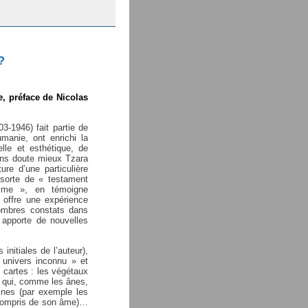
?
e
, préface de Nicolas
3-1946) fait partie de
manie, ont enrichi la
uelle et esthétique, de
ans doute mieux Tzara
ure d’une particulière
 sorte de « testament
lisme », en témoigne
« offre une expérience
sombres constats dans
 apporte de nouvelles
nitiales de l’auteur),
univers inconnu » et
 cartes : les végétaux
 qui, comme les ânes,
ines (par exemple les
 compris de son âme)…