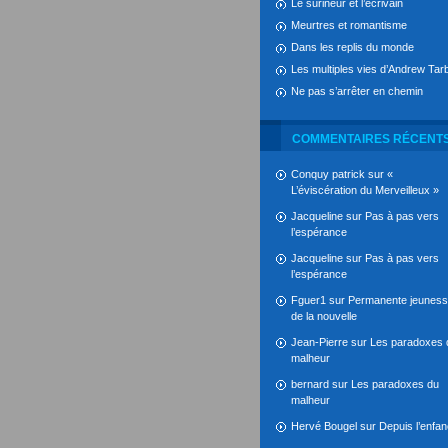
Le surineur et l’écrivain
Meurtres et romantisme
Dans les replis du monde
Les multiples vies d’Andrew Tarb
Ne pas s’arrêter en chemin
COMMENTAIRES RÉCENT
Conquy patrick
sur
«
L’éviscération du Merveilleux »
Jacqueline
sur
Pas à pas vers
l’espérance
Jacqueline
sur
Pas à pas vers
l’espérance
Fguer1
sur
Permanente jeunes
de la nouvelle
Jean-Pierre
sur
Les paradoxes 
malheur
bernard
sur
Les paradoxes du
malheur
Hervé Bougel
sur
Depuis l’enfa