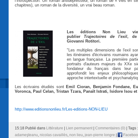
l’introspection. Un roman antidépresseur, un roman de « vies en séri
chapitres), un roman de la diversité, un vrai beau roman.
Les éditions Non Lieu vie
publier
Trajectoires de l'exil
, de
Giovanni Rotitori.
"Les multiples dimensions de l'exil so
les itinéraires d'écrivains roumains aya
en langue française. La première parti
portraits d'auteurs majeurs du XXe siè
fondateur du français dans leur p
approfondit les enjeux philosophique
approche intertextuelle et psychanalytiq
Les écrivains étudiés sont
Emil Cioran, Benjamin Fondane, Eug
Voronca, Paul Celan, Tristan Tzara, Panaït Istrati, Isidore Isou 
http://www.editionsnonlieu.fr/Les-editions-NON-LIEU
15:18 Publié dans
Littérature
|
Lien permanent
|
Commentaires (0)
| Tags 
adameşteanu
,
nicolas cavaillès
,
non lieu
,
jean-pierre longre
|
Faceboo