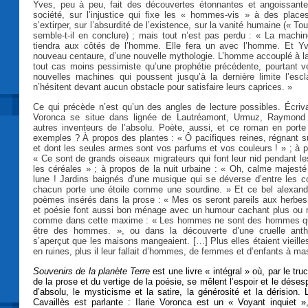
Yves, peu à peu, fait des découvertes étonnantes et angoissant
société, sur l’injustice qui fixe les « hommes-vis » à des place
s’extirper, sur l’absurdité de l’existence, sur la vanité humaine (« To
semble-t-il en conclure) ; mais tout n’est pas perdu : « La machi
tiendra aux côtés de l’homme. Elle fera un avec l’homme. Et Yv
nouveau centaure, d’une nouvelle mythologie. L’homme accouplé à l
tout cas moins pessimiste qu’une prophétie précédente, pourtant vé
nouvelles machines qui poussent jusqu’à la dernière limite l’es
n’hésitent devant aucun obstacle pour satisfaire leurs caprices. »
Ce qui précède n’est qu’un des angles de lecture possibles. Écrivai
Voronca se situe dans lignée de Lautréamont, Urmuz, Raymond
autres inventeurs de l’absolu. Poète, aussi, et ce roman en port
exemples ? À propos des plantes : « Ô pacifiques reines, régnant sur
et dont les seules armes sont vos parfums et vos couleurs ! » ; à 
« Ce sont de grands oiseaux migrateurs qui font leur nid pendant le
les céréales » ; à propos de la nuit urbaine : « Oh, calme majest
lune ! Jardins baignés d’une musique qui se déverse d’entre les c
chacun porte une étoile comme une sourdine. » Et ce bel alexandr
poèmes insérés dans la prose : « Mes os seront pareils aux herbes
et poésie font aussi bon ménage avec un humour cachant plus ou m
comme dans cette maxime : « Les hommes ne sont des hommes que 
être des hommes. », ou dans la découverte d’une cruelle ant
s’aperçut que les maisons mangeaient. […] Plus elles étaient vieille
en ruines, plus il leur fallait d’hommes, de femmes et d’enfants à mas
Souvenirs de la planète Terre
est une livre « intégral » où, par le tru
de la prose et du vertige de la poésie, se mêlent l’espoir et le désesp
d’absolu, le mysticisme et la satire, la générosité et la dérision.
Cavaillès est parlante : Ilarie Voronca est un « Voyant inquiet »