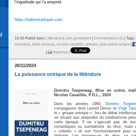
l’inquiétude qui l’a emporté.
https://editionsarfuyen.com
i
18:30 Publié dans
Littérature
|
Lien permanent
|
Commentaires (0)
| Tags 
roumanie
,
ilarie voronca
,
nicolas cavaillès
,
arfuyen
,
jean-pierre longre
|
|
Imprimer
|
26/11/2024
La puissance onirique de la littérature
Dumitru Tsepeneag,
Mise en scène
, tra
Nicolas Cavaillès, P.O.L., 2024
Dans les années 1960,
Dumitru Tsepen
compagnons dont Leonid Dimov et
Virgil Tan
le « groupe onirique », lieu de débat intellectuel
se situant aux antipodes du totalitarisme pe
cette époque. Il ne s’agissait pas de rev
romantiques ou surréalistes du rêve, mais 
« critères » et son fonctionnement pour c
littéraire. Les apparences du rêve, sa com