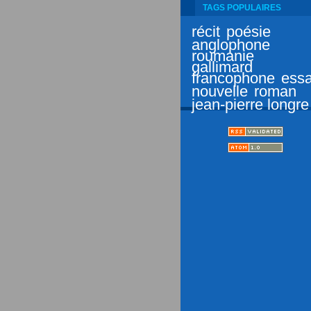
TAGS POPULAIRES
récit
poésie
anglophone
roumanie
gallimard
francophone
essa
nouvelle
roman
jean-pierre longre