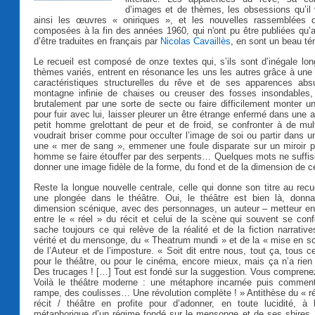
d’images et de thèmes, les obsessions qu’il 
ainsi les œuvres « oniriques », et les nouvelles rassemblées
composées à la fin des années 1960, qui n'ont pu être publiées qu’
d’être traduites en français par
Nicolas Cavaillès
, en sont un beau t
Le recueil est composé de onze textes qui, s’ils sont d’inégale lo
thèmes variés, entrent en résonance les uns les autres grâce à une é
caractéristiques structurelles du rêve et de ses apparences abs
montagne infinie de chaises ou creuser des fosses insondables,
brutalement par une sorte de secte ou faire difficilement monter 
pour fuir avec lui, laisser pleurer un être étrange enfermé dans une a
petit homme grelottant de peur et de froid, se confronter à de mult
voudrait briser comme pour occulter l’image de soi ou partir dans u
une « mer de sang », emmener une foule disparate sur un miroir pi
homme se faire étouffer par des serpents… Quelques mots ne suffi
donner une image fidèle de la forme, du fond et de la dimension de c
Reste la longue nouvelle centrale, celle qui donne son titre au recu
une plongée dans le théâtre. Oui, le théâtre est bien là, donn
dimension scénique, avec des personnages, un auteur – metteur en 
entre le « réel » du récit et celui de la scène qui souvent se con
sache toujours ce qui relève de la réalité et de la fiction narrativ
vérité et du mensonge, du « Theatrum mundi » et de la « mise en s
de l’Auteur et de l’imposture. « Soit dit entre nous, tout ça, tous 
pour le théâtre, ou pour le cinéma, encore mieux, mais ça n’a rien à
Des trucages ! […] Tout est fondé sur la suggestion. Vous compren
Voilà le théâtre moderne : une métaphore incarnée puis comment
rampe, des coulisses… Une révolution complète ! » Antithèse du « réa
récit / théâtre en profite pour d’adonner, en toute lucidité, à 
métaphorique d’un régime fondé sur le mensonge et de ses sbires, 