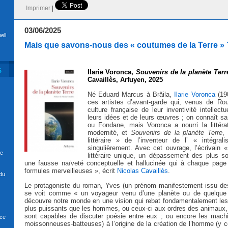
Imprimer
|
03/06/2025
ell
Mais que savons-nous des « coutumes de la Terre » 
S
Ilarie Voronca,
Souvenirs de la planète Terr
Cavaillès, Arfuyen, 2025
Né Eduard Marcus à Brăila,
Ilarie Voronca
(190
ces artistes d’avant-garde qui, venus de Rou
culture française de leur inventivité intellect
leurs idées et de leurs œuvres ; on connaît s
ou Fondane, mais Voronca a nourri la littérat
modernité, et
Souvenirs de la planète Terre
,
littéraire » de l’inventeur de l’ « intégra
singulièrement. Avec cet ouvrage, l’écrivain 
se
littéraire unique, un dépassement des plus 
une fausse naïveté conceptuelle et hallucinée qui à chaque page
formules merveilleuses », écrit
Nicolas Cavaillès
.
du
Le protagoniste du roman, Yves (un prénom manifestement issu des i
se voit comme « un voyageur venu d’une planète ou de quelque 
découvre notre monde en une vision qui rebat fondamentalement les
plus puissants que les hommes, ou ceux-ci aux ordres des animaux,
sont capables de discuter poésie entre eux ; ou encore les mach
nce
moissonneuses-batteuses) à l’origine de la création de l’homme (y