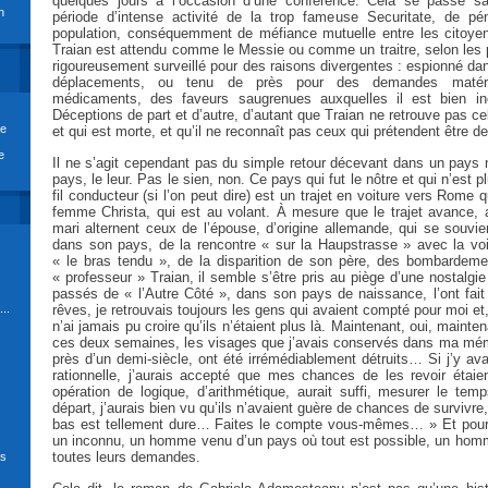
quelques jours à l’occasion d’une conférence. Cela se passe s
n
période d’intense activité de la trop fameuse Securitate, de pé
population, conséquemment de méfiance mutuelle entre les citoye
Traian est attendu comme le Messie ou comme un traitre, selon les po
rigoureusement surveillé pour des raisons divergentes : espionné dan
déplacements, ou tenu de près pour des demandes matérie
médicaments, des faveurs saugrenues auxquelles il est bien in
Déceptions de part et d’autre, d’autant que Traian ne retrouve pas cel
re
et qui est morte, et qu’il ne reconnaît pas ceux qui prétendent être de
e
Il ne s’agit cependant pas du simple retour décevant dans un pays na
pays, le leur. Pas le sien, non. Ce pays qui fut le nôtre et qui n’est
fil conducteur (si l’on peut dire) est un trajet en voiture vers Rome 
femme Christa, qui est au volant. À mesure que le trajet avance, 
mari alternent ceux de l’épouse, d’origine allemande, qui se souvie
dans son pays, de la rencontre « sur la Haupstrasse » avec la voi
« le bras tendu », de la disparition de son père, des bombardem
« professeur » Traian, il semble s’être pris au piège d’une nostalgi
passés de « l’Autre Côté », dans son pays de naissance, l’ont fai
..
rêves, je retrouvais toujours les gens qui avaient compté pour moi et
n’ai jamais pu croire qu’ils n’étaient plus là. Maintenant, oui, maint
ces deux semaines, les visages que j’avais conservés dans ma mémo
près d’un demi-siècle, ont été irrémédiablement détruits… Si j’y ava
rationnelle, j’aurais accepté que mes chances de les revoir étaie
opération de logique, d’arithmétique, aurait suffi, mesurer le te
départ, j’aurais bien vu qu’ils n’avaient guère de chances de survivre,
bas est tellement dure… Faites le compte vous-mêmes… » Et pour l
un inconnu, un homme venu d’un pays où tout est possible, un homm
toutes leurs demandes.
ds