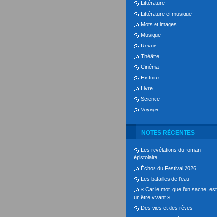
Littérature
Littérature et musique
Mots et images
Musique
Revue
Théâtre
Cinéma
Histoire
Livre
Science
Voyage
NOTES RÉCENTES
Les révélations du roman
épistolaire
Échos du Festival 2026
Les batailles de l’eau
« Car le mot, que l’on sache, est
un être vivant »
Des vies et des rêves