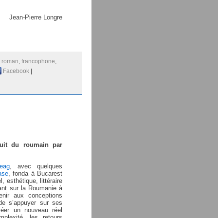
Jean-Pierre Longre
:
roman
,
francophone
,
Facebook
|
duit du roumain par
eag
, avec quelques
ase
, fonda à Bucarest
, esthétique, littéraire
sant sur la Roumanie à
enir aux conceptions
de s’appuyer sur ses
réer un nouveau réel
plexité, les retours