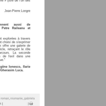
e » (titre de l’un des
Jean-Pierre Longre
nnent aussi de
 Petre Raileanu et
nt explorées à travers
nt choisi de s'exprimer
e offre une galerie de
cle, retraçant le rôle
arcours. La seconde
s de l'exil dans une
ue."
ène Ionesco, Ilarie
et Gherasim Luca.
:
roman
,
roumanie
,
gabriela
k
|
|