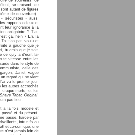
oire de souvenirs, de
êlent, se croisent, se
 sont autant de figures
rième de couverture) :
 « sécuristes » aussi
 des rapports odieux et
nt leur ignorance à la
ion obligatoire ? T’as
’est ça, hein ? Eh, la
! Toi t’as pas voulu et
roite à gauche que je
i, tu crois que je sais
 ce qu’y a d’écrit là-
ute vitesse entre les
surde dans le style de
communiste, celle des
 garçon, Daniel, vague
 un regard qui ne vient
l’ai vu le premier jour,
us les autres accrochés
es croque-morts, et les
 Shave Tabac Original
,
’aura pas lieu…
t à la fois modèle et
u passé et du présent,
opre passé, harcelé par
veillants, intrusifs ou
athético-comique, une
re n’est jamais loin de