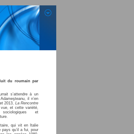
aduit du roumain par
rrait s’attendre à un
 Adameşteanu, il n’en
 et 2013,
La Rencontre
 vue, et cette variété,
 sociologiques et
ture.
aire, qui vit en Italie
pays qu’il a fui, pour