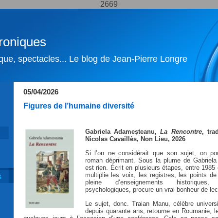
2669
roniques
ique, spectacles... Le blog de Jean-Pierre Longre
05/04/2026
Figures de l’humaine diversité
Gabriela Adameşteanu,
La Rencontre
, tr
Nicolas Cavaillès, Non Lieu, 2026
Si l’on ne considérait que son sujet, on pou
roman déprimant. Sous la plume de Gabriela
est rien. Écrit en plusieurs étapes, entre 1985
multiplie les voix, les registres, les points de
S
pleine d’enseignements historiques,
psychologiques, procure un vrai bonheur de lec
Le sujet, donc. Traian Manu, célèbre universit
depuis quarante ans, retourne en Roumanie, le 