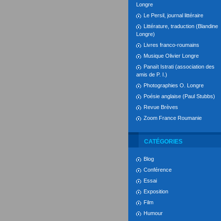
Longre
Le Persil, journal littéraire
Littérature, traduction (Blandine
Longre)
Livres franco-roumains
Musique Olivier Longre
Panaït Istrati (association des
amis de P. I.)
Photographies O. Longre
Poésie anglaise (Paul Stubbs)
Revue Brèves
Zoom France Roumanie
CATÉGORIES
Blog
Conférence
Essai
Exposition
Film
Humour