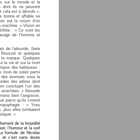
es sur le monde et la
s dont ils ne peuvent
ut cela est à démolir »,
ne bonne et affable se
es eut la vision d’un
a machine. » Vision en
rifiée : « Ce sont les
clavage de l’homme et
n de l’absurde, Ilarie
 Roussel et quelques
e la marque. Quelques
 la vie et sur la mort
propos des batteuses :
s mois de soleil parmi
é des avenues sous la
ordes des arbres dont
in concluant l’un des
 arrachées. » Absurde
oins bien l’angoisse,
parce qu’ils croient
hropophagie : « Yves
s, plus elles tombaient
tiquer. »
chement de la limpidité
oir, l’humour et la soif
 La formule de Nicolas
, et c’est sans doute