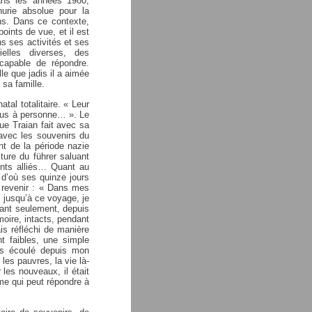
ans les années 1980,
nurie absolue pour la
ns. Dans ce contexte,
ints de vue, et il est
s ses activités et ses
lles diverses, des
capable de répondre.
le que jadis il a aimée
 sa famille.
tal totalitaire. « Leur
 plus à personne… ». Le
que Traian fait avec sa
avec les souvenirs du
nt de la période nazie
ture du führer saluant
ents alliés… Quant au
e d’où ses quinze jours
t revenir : « Dans mes
, jusqu’à ce voyage, je
enant seulement, depuis
ire, intacts, pendant
is réfléchi de manière
nt faibles, une simple
mps écoulé depuis mon
 les pauvres, la vie là-
es nouveaux, il était
e qui peut répondre à