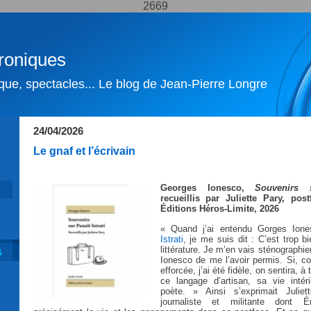
2669
roniques
ique, spectacles... Le blog de Jean-Pierre Longre
24/04/2026
Le gnaf et l’écrivain
Georges Ionesco,
Souvenirs s
recueillis par Juliette Pary, pos
Éditions Héros-Limite, 2026
« Quand j’ai entendu Gorges Ion
Istrati
, je me suis dit : C’est trop b
littérature. Je m’en vais sténographier
S
Ionesco de me l’avoir permis. Si, c
efforcée, j’ai été fidèle, on sentira, à
ce langage d’artisan, sa vie inté
poète. » Ainsi s’exprimait Juliet
journaliste et militante dont É