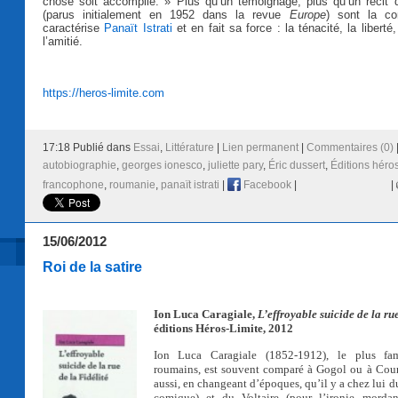
chose soit accomplie. » Plus qu’un témoignage, plus qu’un récit
(parus initialement en 1952 dans la revue
Europe
) sont la co
caractérise
Panaït Istrati
et en fait sa force : la ténacité, la liberté,
l’amitié.
https://heros-limite.com
17:18 Publié dans
Essai
,
Littérature
|
Lien permanent
|
Commentaires (0)
autobiographie
,
georges ionesco
,
juliette pary
,
Éric dussert
,
Éditions héros
francophone
,
roumanie
,
panaït istrati
|
Facebook
|
|
15/06/2012
Roi de la satire
I
on Luca Caragiale,
L’effroyable suicide de la rue
éditions Héros-Limite, 2012
Ion Luca Caragiale (1852-1912), le plus fa
roumains, est souvent comparé à Gogol ou à Court
aussi, en changeant d’époques, qu’il y a chez lui d
comique) et du Voltaire (pour l’ironie mordan