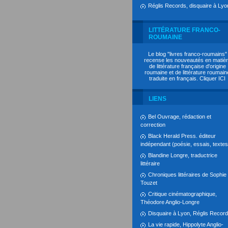
Réglis Records, disquaire à Lyo
LITTÉRATURE FRANCO-
ROUMAINE
Le blog "livres franco-roumains"
recense les nouveautés en matiè
de littérature française d'origine
roumaine et de littérature roumain
traduite en français. Cliquer
ICI
LIENS
Bel Ouvrage, rédaction et
correction
Black Herald Press. éditeur
indépendant (poésie, essais, textes.
Blandine Longre, traductrice
littéraire
Chroniques littéraires de Sophie
Touzet
Critique cinématographique,
Théodore Anglio-Longre
Disquaire à Lyon, Réglis Recor
La vie rapide, Hippolyte Anglio-