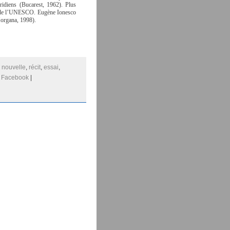
éridiens (Bucarest, 1962). Plus
ns de l’UNESCO. Eugène Ionesco
Morgana, 1998).
:
nouvelle
,
récit
,
essai
,
Facebook
|