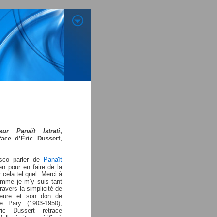
ur Panaït Istrati
,
tface d’Éric Dussert,
esco parler de
Panaït
ien pour en faire de la
 cela tel quel. Merci à
omme je m’y suis tant
 travers la simplicité de
rieure et son don de
te Pary (1903-1950),
ric Dussert retrace