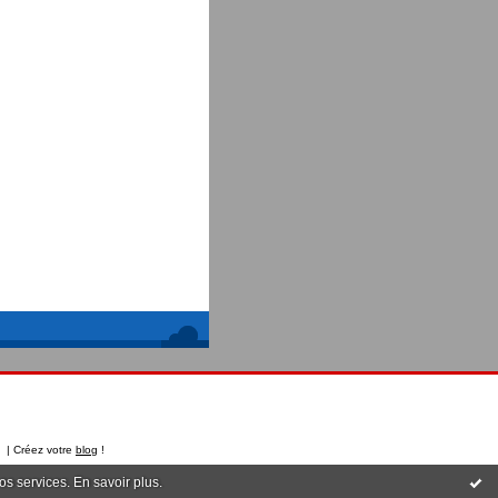
t | Créez votre
blog
!
nos services.
En savoir plus
.