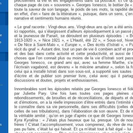
précisément la vie et les engagements dans sa postface. Et ce qu’e
n
chaque page de ces « souvenirs ». Georges Ionesco, le bottier (le « 
toute la saveur de son langage, le poids de ses mots, la rapidité de
en effet, d’en « faire de la littérature », puisque, dans un sens, ç’en
narrative et sentiments humains réunis.
« Le gnaf raconte : Vingt-deux ans. Vingt-deux ans qu’on a été amis
ici rapportés, qui s’élargissent d’ailleurs épisodiquement à un passé p
re
et la jeunesse de Panaït, se déroulent en plusieurs épisodes : « 
1913-1920 », « Nice 1921 », « L’Hautil, été 22 », « Sous-sol, hiv
e
« De Nice à Saint-Malo », «
Europe
», « Des écrits d’Istrati », « P
récit du gnaf ». Autant dire, tout un pan de vie ô combien actif et pr
et des bas dans cette activité et cette productivité, et aussi de
choses que l’on connait plus ou moins de la vie d’Istrati sont pa
Georges Ionesco, ce grand ami qui, avec sa femme Marthe, s’e
l’écrivain vagabond, est devenu « le mécène amateur », selon la f
celui qui a installé Istrati dans son sous-sol, a supporté ses sautes
d’écrire et de publier son premier livre, celui avec qui il parta
discussions et doutes, projets et enthousiasmes.
..
Innombrables sont les épisodes relatés par Georges Ionesco et fid
par Juliette Pary. Une fois lues toutes ces pages pleines 
rebondissements, de brouilles et de réconciliations, de départs et d
et d’émotions, on a la réelle impression d’être entrés dans l’intimité 
le connaître dans sa vie personnelle, dans ses difficultés (celles
celles de ses tribulations), dans l’élaboration de son œuvre. Et de 
la véritable amitié ; qu’on en juge d’après ce que dit Georges Ione
Kyra Kyralina
: « J’étais plus heureux que lui, presque. Un de no
frères ! C’était l’accomplissement, vous comprenez, du rêve de ma 
ds
pas pu faire, c’était lui qui faisait. Et ça m’était tout à fait égal – l