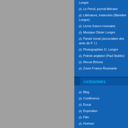
Longre
Le Persil, journal littéraire
Littérature, traduction (Blandine
Longre)
Livres franco-roumains
Musique Olivier Longre
Panaït Istrati (association des
amis de P. I.)
Photographies O. Longre
Poésie anglaise (Paul Stubbs)
Revue Brèves
Zoom France Roumanie
CATÉGORIES
Blog
Conférence
Essai
Exposition
Film
Humour