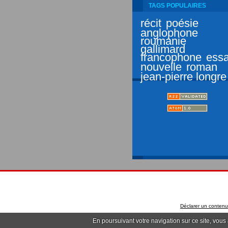
TAGS POPULAIRES
récit
poésie
anglophone
roumanie
gallimard
francophone
essa
nouvelle
roman
jean-pierre longre
Déclarer un contenu i
En poursuivant votre navigation sur ce site, vous