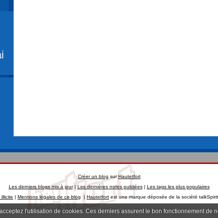
i
Créer un blog
sur
Hautetfort
Les derniers blogs mis à jour
|
Les dernières notes publiées
|
Les tags les plus populaires
llicite
|
Mentions légales de ce blog
|
Hautetfort
est une marque déposée de la société talkSpiri
 acceptez l'utilisation de cookies. Ces derniers assurent le bon fonctionnement de 