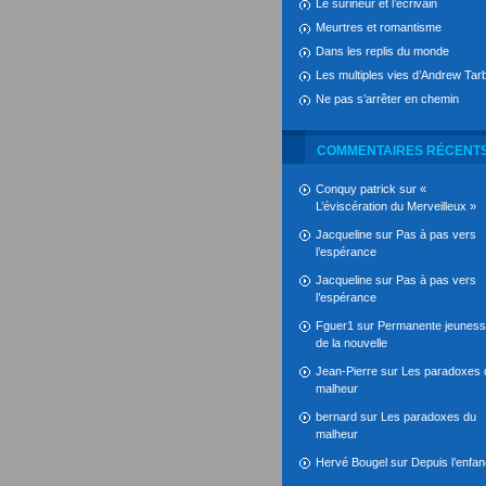
Le surineur et l’écrivain
Meurtres et romantisme
Dans les replis du monde
Les multiples vies d’Andrew Tarb
Ne pas s’arrêter en chemin
COMMENTAIRES RÉCENT
Conquy patrick
sur
«
L’éviscération du Merveilleux »
Jacqueline
sur
Pas à pas vers
l’espérance
Jacqueline
sur
Pas à pas vers
l’espérance
Fguer1
sur
Permanente jeunes
de la nouvelle
Jean-Pierre
sur
Les paradoxes 
malheur
bernard
sur
Les paradoxes du
malheur
Hervé Bougel
sur
Depuis l’enfa