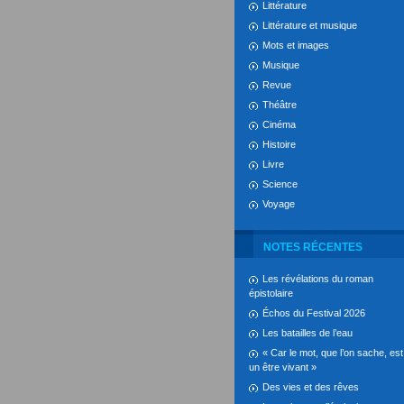
Littérature
Littérature et musique
Mots et images
Musique
Revue
Théâtre
Cinéma
Histoire
Livre
Science
Voyage
NOTES RÉCENTES
Les révélations du roman
épistolaire
Échos du Festival 2026
Les batailles de l’eau
« Car le mot, que l’on sache, est
un être vivant »
Des vies et des rêves