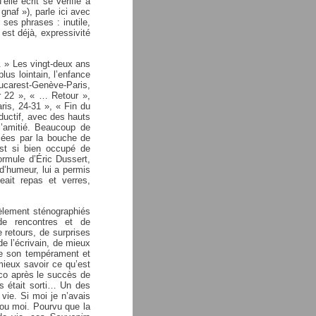
lle écrit se vérifie à
gnaf »), parle ici avec
 ses phrases : inutile,
 est déjà, expressivité
. » Les vingt-deux ans
lus lointain, l’enfance
Bucarest-Genève-Paris,
er 22 », « … Retour »,
aris, 24-31 », « Fin du
oductif, avec des hauts
 l’amitié. Beaucoup de
ssées par la bouche de
st si bien occupé de
ormule d’Éric Dussert,
 d’humeur, lui a permis
geait repas et verres,
èlement sténographiés
de rencontres et de
e retours, de surprises
de l’écrivain, de mieux
 de son tempérament et
mieux savoir ce qu’est
sco après le succès de
us était sorti… Un des
vie. Si moi je n’avais
ui ou moi. Pourvu que la