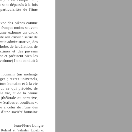
 sont dépassés à la fois
 particularités de l’âme
, avec des pièces comme
n évoque moins souvent
volume exhume un choix
ute son œuvre : satire de
ratie administrative, des
hobe, de la délation, de
ictimes et des paysans
nt et précisent bien les
 volume) l’ont conduit à
rit roumain (un mélange
es ; textes universels,
ature humaine et à la vie
out ce qui précède, de
la vie, et de la plume
(théâtrale ou narrative,
« Scribes et bouffons ».
té à celui de l’une des
es d’une société humaine
Jean-Pierre Longre
Roland et Valentin Lipatti et