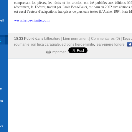
comprenant les pièces, les récits et les articles, ont été publiées aux éditions M
récemment, le
Théâtre
, traduit par Paola Benz-Fauci, est paru en 2002 aux éditio
est aussi l’auteur d’adaptations françaises de plusieurs textes (L’Arche, 1994, Fata 
www.heros-limite.com
ell
18:33 Publié dans
Littérature
|
Lien permanent
|
Commentaires (0)
| Tags 
S
roumanie
,
ion luca caragiale
,
éditions héros-limite
,
jean-pierre longre
|
|
Imprimer
|
se
du
nce