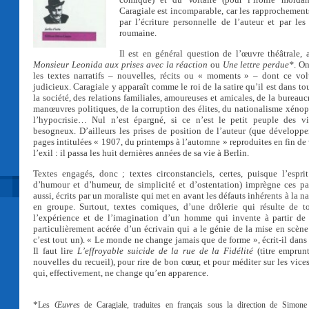
Caragiale est incomparable, car les rapprochements
par l’écriture personnelle de l’auteur et par les
roumaine.
Il est en général question de l’œuvre théâtrale
Monsieur Leonida aux prises avec la réaction
ou
Une lettre perdue*
. O
les textes narratifs – nouvelles, récits ou « moments » – dont ce 
judicieux. Caragiale y apparaît comme le roi de la satire qu’il est dans to
la société, des relations familiales, amoureuses et amicales, de la bureauc
manœuvres politiques, de la corruption des élites, du nationalisme xénop
l’hypocrisie… Nul n’est épargné, si ce n’est le petit peuple des v
besogneux. D’ailleurs les prises de position de l’auteur (que développe
pages intitulées « 1907, du printemps à l’automne » reproduites en fin de
l’exil : il passa les huit dernières années de sa vie à Berlin.
Textes engagés, donc ; textes circonstanciels, certes, puisque l’esp
d’humour et d’humeur, de simplicité et d’ostentation) imprègne ces pag
aussi, écrits par un moraliste qui met en avant les défauts inhérents à la n
en groupe. Surtout, textes comiques, d’une drôlerie qui résulte de t
l’expérience et de l’imagination d’un homme qui invente à partir de 
particulièrement acérée d’un écrivain qui a le génie de la mise en scène 
c’est tout un). « Le monde ne change jamais que de forme », écrit-il dans 
Il faut lire
L’effroyable suicide de la rue de la Fidélité
(titre emprun
nouvelles du recueil), pour rire de bon cœur, et pour méditer sur les vic
qui, effectivement, ne change qu’en apparence.
*
Les
Œuvres
de Caragiale, traduites en français sous la direction de Simone 