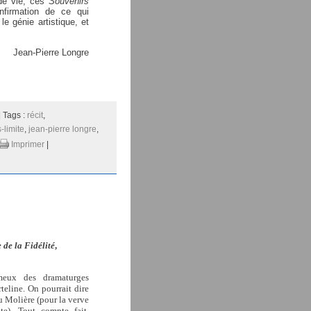
 de vie, ces
Souvenirs
nfirmation de ce qui
 le génie artistique, et
Jean-Pierre Longre
| Tags :
récit
,
-limite
,
jean-pierre longre
,
Imprimer
|
 de la Fidélité
,
meux des dramaturges
eline. On pourrait dire
u Molière (pour la verve
te). Tout compte fait,