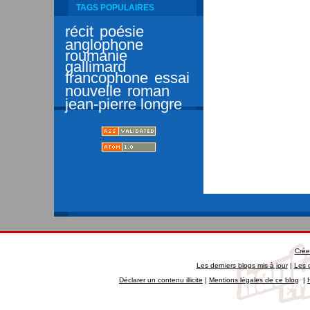
TAGS POPULAIRES
récit
poésie
anglophone
roumanie
gallimard
francophone
essai
nouvelle
roman
jean-pierre longre
Crée
Les derniers blogs mis à jour
|
Les 
Déclarer un contenu illicite
|
Mentions légales de ce blog
|