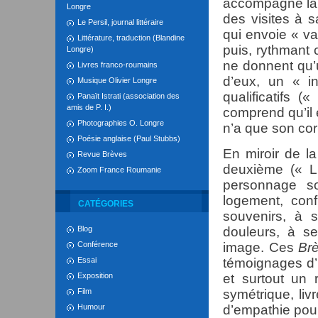
accompagne la v
Longre
des visites à s
Le Persil, journal littéraire
qui envoie « va
Littérature, traduction (Blandine
puis, rythmant 
Longre)
ne donnent qu’u
Livres franco-roumains
d’eux, un « i
Musique Olivier Longre
qualificatifs (
Panaït Istrati (association des
amis de P. I.)
comprend qu’il 
Photographies O. Longre
n’a que son co
Poésie anglaise (Paul Stubbs)
En miroir de la
Revue Brèves
deuxième (« Lu
Zoom France Roumanie
personnage so
logement, con
CATÉGORIES
souvenirs, à 
Blog
douleurs, à s
Conférence
image. Ces
Brè
Essai
témoignages d’u
Exposition
et surtout un 
Film
symétrique, livr
Humour
d’empathie pou