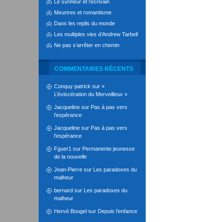
Le surineur et l’écrivain
Meurtres et romantisme
Dans les replis du monde
Les multiples vies d’Andrew Tarbell
Ne pas s’arrêter en chemin
COMMENTAIRES RÉCENTS
Conquy patrick
sur
«
L’éviscération du Merveilleux »
Jacqueline
sur
Pas à pas vers
l’espérance
Jacqueline
sur
Pas à pas vers
l’espérance
Fguer1
sur
Permanente jeunesse
de la nouvelle
Jean-Pierre
sur
Les paradoxes du
malheur
bernard
sur
Les paradoxes du
malheur
Hervé Bougel
sur
Depuis l’enfance