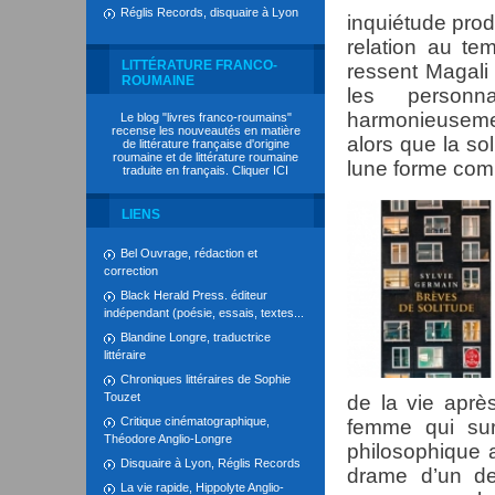
Réglis Records, disquaire à Lyon
inquiétude produ
relation au te
LITTÉRATURE FRANCO-
ressent Magali
ROUMAINE
les person
harmonieusemen
Le blog "livres franco-roumains"
recense les nouveautés en matière
alors que la sol
de littérature française d'origine
roumaine et de littérature roumaine
lune forme com
traduite en français. Cliquer
ICI
LIENS
Bel Ouvrage, rédaction et
correction
Black Herald Press. éditeur
indépendant (poésie, essais, textes...
Blandine Longre, traductrice
littéraire
Chroniques littéraires de Sophie
Touzet
de la vie après
Critique cinématographique,
femme qui sur 
Théodore Anglio-Longre
philosophique a
Disquaire à Lyon, Réglis Records
drame d’un de 
La vie rapide, Hippolyte Anglio-