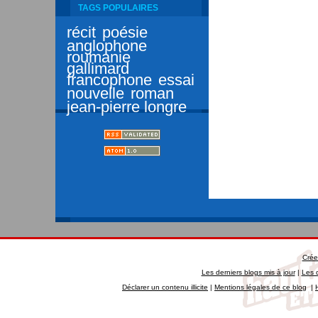
TAGS POPULAIRES
récit
poésie
anglophone
roumanie
gallimard
francophone
essai
nouvelle
roman
jean-pierre longre
Crée
Les derniers blogs mis à jour
|
Les 
Déclarer un contenu illicite
|
Mentions légales de ce blog
|