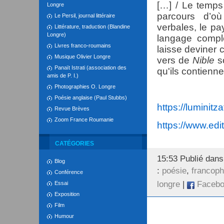
[…] / Le temp
Longre
parcours d’o
Le Persil, journal littéraire
verbales, le pa
Littérature, traduction (Blandine
Longre)
langage compl
Livres franco-roumains
laisse deviner 
Musique Olivier Longre
vers de
Nible
so
Panaït Istrati (association des
qu'ils contienn
amis de P. I.)
Photographies O. Longre
Poésie anglaise (Paul Stubbs)
https://luminitz
Revue Brèves
Zoom France Roumanie
https://www.ed
CATÉGORIES
15:53 Publié dan
Blog
:
poésie
,
francop
Conférence
longre
|
Facebo
Essai
Exposition
Film
Humour