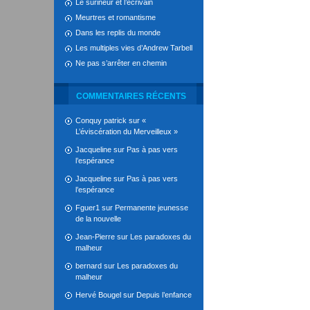
Le surineur et l’écrivain
Meurtres et romantisme
Dans les replis du monde
Les multiples vies d’Andrew Tarbell
Ne pas s’arrêter en chemin
COMMENTAIRES RÉCENTS
Conquy patrick
sur
«
L’éviscération du Merveilleux »
Jacqueline
sur
Pas à pas vers
l’espérance
Jacqueline
sur
Pas à pas vers
l’espérance
Fguer1
sur
Permanente jeunesse
de la nouvelle
Jean-Pierre
sur
Les paradoxes du
malheur
bernard
sur
Les paradoxes du
malheur
Hervé Bougel
sur
Depuis l’enfance