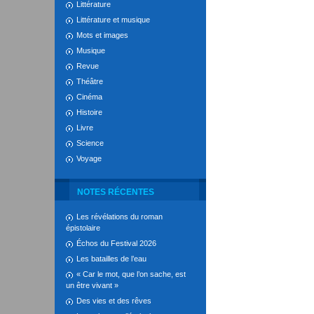
Littérature
Littérature et musique
Mots et images
Musique
Revue
Théâtre
Cinéma
Histoire
Livre
Science
Voyage
NOTES RÉCENTES
Les révélations du roman
épistolaire
Échos du Festival 2026
Les batailles de l’eau
« Car le mot, que l’on sache, est
un être vivant »
Des vies et des rêves