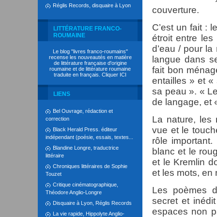
Réglis Records, disquaire à Lyon
couverture.
C’est un fait : 
LITTÉRATURE FRANCO-
ROUMAINE
étroit entre le
d’eau / pour la
Le blog "livres franco-roumains"
recense les nouveautés en matière
langue dans se
de littérature française d'origine
fait bon ménag
roumaine et de littérature roumaine
traduite en français. Cliquer
ICI
entailles » et 
sa peau ». « L
LIENS
de langage, et «
Bel Ouvrage, rédaction et
La nature, les 
correction
vue et le touch
Black Herald Press. éditeur
indépendant (poésie, essais, textes...
rôle important.
Blandine Longre, traductrice
blanc et le rou
littéraire
et le Kremlin do
Chroniques littéraires de Sophie
et les mots, en
Touzet
Critique cinématographique,
Les poèmes de
Théodore Anglio-Longre
secret et inédi
Disquaire à Lyon, Réglis Records
espaces non pa
La vie rapide, Hippolyte Anglio-