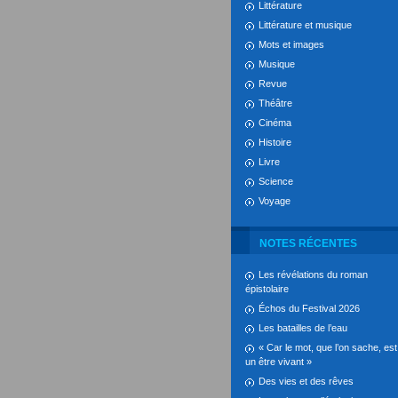
Littérature
Littérature et musique
Mots et images
Musique
Revue
Théâtre
Cinéma
Histoire
Livre
Science
Voyage
NOTES RÉCENTES
Les révélations du roman
épistolaire
Échos du Festival 2026
Les batailles de l’eau
« Car le mot, que l’on sache, est
un être vivant »
Des vies et des rêves