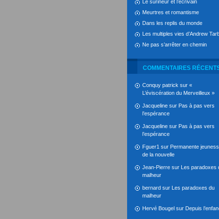
Le surineur et l’écrivain
Meurtres et romantisme
Dans les replis du monde
Les multiples vies d’Andrew Tarb
Ne pas s’arrêter en chemin
COMMENTAIRES RÉCENT
Conquy patrick
sur
«
L’éviscération du Merveilleux »
Jacqueline
sur
Pas à pas vers
l’espérance
Jacqueline
sur
Pas à pas vers
l’espérance
Fguer1
sur
Permanente jeunes
de la nouvelle
Jean-Pierre
sur
Les paradoxes 
malheur
bernard
sur
Les paradoxes du
malheur
Hervé Bougel
sur
Depuis l’enfa