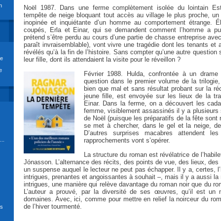
n
Noël 1987. Dans une ferme complètement isolée du lointain Est 
tempête de neige bloquant tout accès au village le plus proche, un c
inopinée et inquiétante d’un homme au comportement étrange. Éle
coupés, Erla et Einar, qui se demandent comment l’homme a pu p
prétend s’être perdu au cours d’une partie de chasse entreprise avec
paraît invraisemblable), vont vivre une tragédie dont les tenants et
révélés qu’à la fin de l’histoire. Sans compter qu’une autre question
re
leur fille, dont ils attendaient la visite pour le réveillon ?
e
Février 1988. Hulda, confrontée à un drame f
question dans le premier volume de la trilogie,
bien que mal et sans résultat probant sur la ré
jeune fille, est envoyée sur les lieux de la tr
Einar. Dans la ferme, on a découvert les cada
femme, visiblement assassinés il y a plusieur
de Noël (puisque les préparatifs de la fête sont 
se met à chercher, dans le gel et la neige, de
D’autres surprises macabres attendent les
..
rapprochements vont s’opérer.
La structure du roman est révélatrice de l’habil
Jónasson. L’alternance des récits, des points de vue, des lieux, des
un suspense auquel le lecteur ne peut pas échapper. Il y a, certes, l’i
intrigues, prenantes et angoissantes à souhait –, mais il y a aussi 
intrigues, une manière qui relève davantage du roman noir que du rom
L’auteur a prouvé, par la diversité de ses œuvres, qu’il est un
domaines. Avec, ici, comme pour mettre en relief la noirceur du rom
de l’hiver tourmenté.
ds