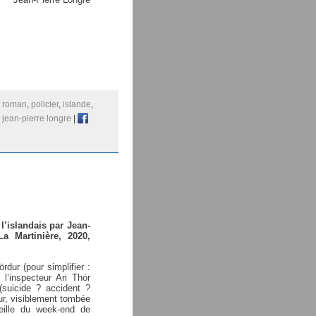
:
roman
,
policier
,
islande
,
,
jean-pierre longre
|
 l’islandais par Jean-
a Martinière, 2020,
rdur (pour simplifier :
 l’inspecteur Ari Thór
(suicide ? accident ?
nur, visiblement tombée
ille du week-end de