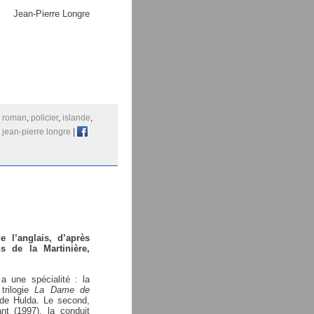
Jean-Pierre Longre
:
roman
,
policier
,
islande
,
,
jean-pierre longre
|
de l’anglais, d’après
s de la Martinière,
 a une spécialité : la
trilogie
La Dame de
 de Hulda. Le second,
nt (1997), la conduit