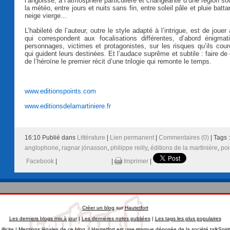
l’angoisse, à l’atmosphère particulière et changeante d’une région s
la météo, entre jours et nuits sans fin, entre soleil pâle et pluie batta
neige vierge…
L’habileté de l’auteur, outre le style adapté à l’intrigue, est de joue
qui correspondent aux focalisations différentes, d’abord énigma
personnages, victimes et protagonistes, sur les risques qu’ils coure
qui guident leurs destinées. Et l’audace suprême et subtile : faire de
de l’héroïne le premier récit d’une trilogie qui remonte le temps.
www.editionspoints.com
www.editionsdelamartiniere.fr
16:10 Publié dans
Littérature
|
Lien permanent
|
Commentaires (0)
| Tags 
anglophone
,
ragnar jónasson
,
philippe reilly
,
éditions de la martinière
,
poi
Facebook
|
|
Imprimer
|
Créer un blog
sur
Hautetfort
Les derniers blogs mis à jour
|
Les dernières notes publiées
|
Les tags les plus populaires
llicite
|
Mentions légales de ce blog
|
Hautetfort
est une marque déposée de la société talkSpiri