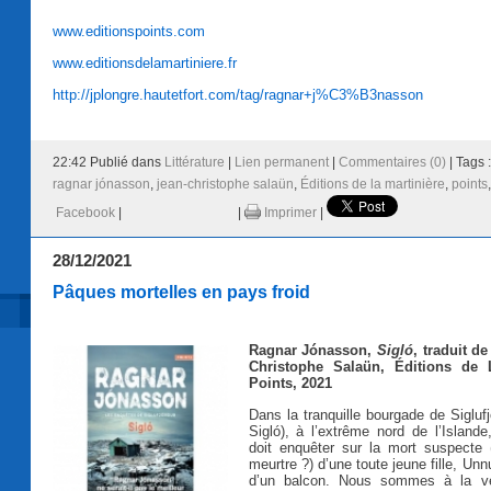
www.editionspoints.com
www.editionsdelamartiniere.fr
http://jplongre.hautetfort.com/tag/ragnar+j%C3%B3nasson
22:42 Publié dans
Littérature
|
Lien permanent
|
Commentaires (0)
| Tags 
ragnar jónasson
,
jean-christophe salaün
,
Éditions de la martinière
,
points
Facebook
|
|
Imprimer
|
28/12/2021
Pâques mortelles en pays froid
Ragnar Jónasson,
Sigló
, traduit de
Christophe Salaün, Éditions de L
Points, 2021
Dans la tranquille bourgade de Siglufjö
Sigló), à l’extrême nord de l’Islande,
doit enquêter sur la mort suspecte 
meurtre ?) d’une toute jeune fille, Un
d’un balcon. Nous sommes à la ve