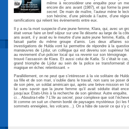
même à reconsidérer une enquête pour un meu
encore dix ans avant (1987), et qui forme la pre
secret
. De main de maître, l’auteur mène le lecte
son héroïne, d’une période à l’autre, d’une région
ramifications qui relient les événements entre eux.
Il y a eu la mort suspecte d’une jeune femme, Klara, qui, avec un gr
était venue faire un bref séjour sur une île déserte au large de la côt
ans avant, il y avait eu le meurtre d’une autre jeune femme, Katla, 
faisait partie du même groupe d’amis. Les deux affaires son
investigations de Hulda vont lui permettre de répondre à la questio
manœuvres de Lỷdur, un collègue qui est devenu son supérieur hié
au revirement d’un policier local qui va revenir sur son témoignage. 
trouvé l’assassin de Klara. Et aussi celui de Katla. Si c’était le cas,
grand triomphe de Lỷdur au sein de la police se transformerait 
magique en échec retentissant. »
Parallèlement, on ne peut que s’intéresser à la vie solitaire de Huld
sa fille et de son mari, s’oublie dans le travail, non sans se poser
de son père, un soldat américain qui, après une brève mission en Isl
lui sans savoir que la jeune femme qu’il avait séduite était enc
jusqu’aux États-Unis à la recherche de son géniteur. Autre enquête, 
ci… Aboutira-t-elle ?
L’île au secret
, pour complexe que soit l’écheve
lit comme on suit un chemin bordé de paysages mystérieux (ici les f
sommets enneigées, les volcans…). On a hâte de savoir ce qui s’y 