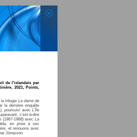
uit de l’islandais par
inière, 2021, Points,
la trilogie
La dame de
r la dernière enquête
k
),
poursuivi avec
L’Île
uparavant, c’est-à-dire
re (1987-1988) avec
La
lda, en proie à ses
ière, et renouons avec
ar Jónasson.