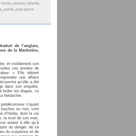
:
roman
,
policier
,
islande
,
re
,
points
,
jean-pierre
 traduit de l’anglais,
ions de la Martinière,
aite, et visiblement son
 toutes ces années de
leur. » Elle obtient
eprendre une affaire
couvrira qu’elle a été
nge dans son enquête,
à brûler les étapes, ce
a hiérarchie.
n prédécesseur n’ayant
, louches ou non, vont
ns d’Hulda, dont la vie
le, la mort de son mari,
sse autant à elle qu’à
épris du danger, de sa
 jeu du suspense et de