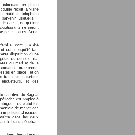
islandais, en pleine
ouple reçoit la visite
ctricité et téléphone
arvenir jusque-là (il
 des amis, ce qui leur
 aboutissants ne seront
 se pose : où est Anna,
amilial dont il a été
 et qui a enquêté tant
cente disparition d’une
agédie du couple Erla-
vres du mari et de la
s semaines, au moment
restés en place), et on
s traces du meurtrier.
 enquêteurs, et des
eté narrative de Ragnar
 périodes est propice à
ntrigue – ou plutôt les
la manière de mener ces
an policier classique.
 maître dans les deux
an, le blanc pénétrant
Jean-Pierre Longre