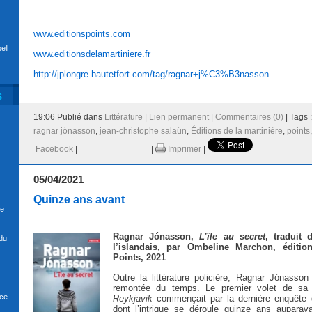
www.editionspoints.com
ell
www.editionsdelamartiniere.fr
http://jplongre.hautetfort.com/tag/ragnar+j%C3%B3nasson
S
19:06 Publié dans
Littérature
|
Lien permanent
|
Commentaires (0)
| Tags 
ragnar jónasson
,
jean-christophe salaün
,
Éditions de la martinière
,
points
Facebook
|
|
Imprimer
|
05/04/2021
Quinze ans avant
se
Ragnar Jónasson,
L’île au secret
, traduit 
du
l’islandais, par Ombeline Marchon, édition
Points, 2021
Outre la littérature policière, Ragnar Jónasson
remontée du temps. Le premier volet de sa 
nce
Reykjavik
commençait par la dernière enquête
dont l’intrigue se déroule quinze ans auparava