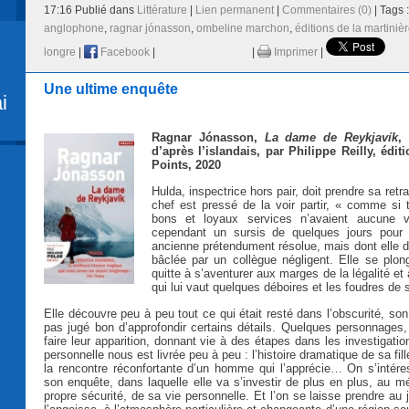
17:16 Publié dans
Littérature
|
Lien permanent
|
Commentaires (0)
| Tags 
anglophone
,
ragnar jónasson
,
ombeline marchon
,
éditions de la martiniè
longre
|
Facebook
|
|
Imprimer
|
Une ultime enquête
i
Ragnar Jónasson,
La dame de Reykjavík
,
d’après l’islandais, par Philippe Reilly, édit
Points, 2020
Hulda, inspectrice hors pair, doit prendre sa retr
chef est pressé de la voir partir, « comme si
bons et loyaux services n’avaient aucune va
cependant un sursis de quelques jours pour r
ancienne prétendument résolue, mais dont elle dé
bâclée par un collègue négligent. Elle se plo
quitte à s’aventurer aux marges de la légalité et 
qui lui vaut quelques déboires et les foudres de s
Elle découvre peu à peu tout ce qui était resté dans l’obscurité, so
pas jugé bon d’approfondir certains détails. Quelques personnages
faire leur apparition, donnant vie à des étapes dans les investigatio
personnelle nous est livrée peu à peu : l’histoire dramatique de sa fil
la rencontre réconfortante d’un homme qui l’apprécie… On s’intére
son enquête, dans laquelle elle va s’investir de plus en plus, au m
propre sécurité, de sa vie personnelle. Et l’on se laisse prendre au