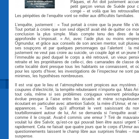
Pâques, et Ari doit justement accue
petit garçon venus de Suède pour c
congé – et voilà que les retrouvaill
Les péripéties de l’enquête vont se mêler aux difficultés familiales.
L’enquête, justement : « Tout portait à croire que la jeune fille s’ét
Tout portait à croire que son seul objectif avait été de quitter ce mon
conclusion la plus simple. Mais compte tenu des dires de l
approfondie s’imposait. » Ari, avec l’aide plus ou moins empr
Ögmundur, et grâce aux conseils de son ancien mentor, suit plusieu
ses soupçons et par quelques personnages qui l’alertent : la mè
justement ne veut pas croire au suicide, un couple âgé et un jeune 
l’immeuble au pied duquel le corps a été retrouvé, un vieux pens
retraite et les propriétaires de celle-ci, des camarades de classe d
cette localité dont presque tous les habitants se connaissent, et où
pour les sports d’hiver, les investigations de l’inspecteur ne sont p
minimes, les hypothèses nombreuses.
Il est vrai que le lieu et l’atmosphère sont propices aux mystères : 
coupures d’électricité, la tempête rebuteraient n’importe qui. Mais A
tout cela, même si ses problèmes conjugaux viennent périodique
évolue presque à l’aise entre les écueils et mène scrupuleuse
écoutant en particulier avec attention Salvör, la mère d’Unnur, et n
apparences. « Tandis qu’il affrontait le vent saisissant du no
tourbillonnaient autour de lui, Ari se demanda si l’enquête avait
comme il le croyait. Avait-il commis une erreur ? Tiré de mauvai
voulait lui dire Salvör, qu’est-ce qui pouvait bien être aussi urgent 
rapidement. Cela ne faisait que quatre jours que le corps d’Unnur av
questionnements laissent le champ libre aux surprises finales – mar
suspense.