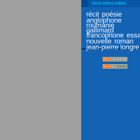
TAGS POPULAIRES
récit
poésie
anglophone
roumanie
gallimard
francophone
essa
nouvelle
roman
jean-pierre longre