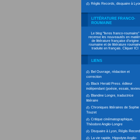
Réglis Records, disquaire à Lyo
LITTÉRATURE FRANCO-
ROUMAINE
Le blog "livres franco-roumains"
recense les nouveautés en matiè
de littérature française d'origine
roumaine et de littérature roumain
traduite en français. Cliquer
ICI
LIENS
Bel Ouvrage, rédaction et
correction
Black Herald Press. éditeur
indépendant (poésie, essais, textes.
Blandine Longre, traductrice
littéraire
Chroniques littéraires de Sophie
Touzet
Critique cinématographique,
Théodore Anglio-Longre
Disquaire à Lyon, Réglis Recor
La vie rapide, Hippolyte Anglio-