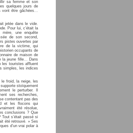
illir sa femme et son
es quelques jours de
es vont être gâchées…
ait jetée dans le vide.
de. Pour lui, c’était la
a mère, une enquête
essée de son second,
rs pistes ouvertes par
re de la victime, qui
historien occupants de
ionnaire de maison de
e la jeune fille… Dans
 les touristes affluent
as simples, les indices
le froid, la neige, les
ri supporte stoïquement
ment le perturber. Il
ment ses recherches,
e se contentant pas des
rd et les flocons qui
 vraiment été résolue,
ses conclusions ? Que
? Tout s’était passé si
ait été retrouvé. » Ses
ques d’un vrai polar à