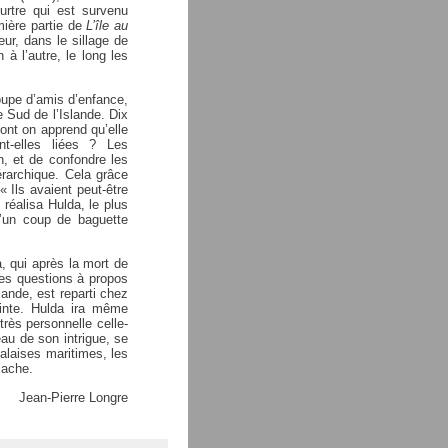
rtre qui est survenu
mière partie de
L’île au
ur, dans le sillage de
 à l’autre, le long les
oupe d’amis d’enfance,
e Sud de l’Islande. Dix
dont on apprend qu’elle
t-elles liées ? Les
n, et de confondre les
rarchique. Cela grâce
« Ils avaient peut-être
 réalisa Hulda, le plus
d’un coup de baguette
a, qui après la mort de
 des questions à propos
ande, est reparti chez
einte. Hulda ira même
très personnelle celle-
au de son intrigue, se
alaises maritimes, les
cache.
J
ean-Pierre Longre