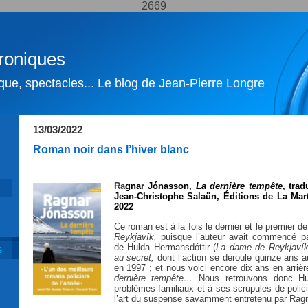
2669
roniques
ique, spectacles... Le blog de Jean-Pierre Longre
13/03/2022
Roman noir dans l’hiver blanc
Ra
gnar Jónasson,
La dernière tempête
, trad
Jean-Christophe Salaün,
Éditions de La Mart
2022
Ce roman est à la fois le dernier et le premier de 
Reykjavík
,
puisque l’auteur avait commencé pa
de Hulda Hermansd
óttir (
La dame de Reykjaví
S
au secret
,
dont l’action se déroule quinze ans a
en 1997 ; et nous voici encore dix ans en arriè
dernière tempête
…
Nous retrouvons donc Hu
problèmes familiaux et à ses scrupules de polic
l’art du suspense savamment entretenu par
Ragn