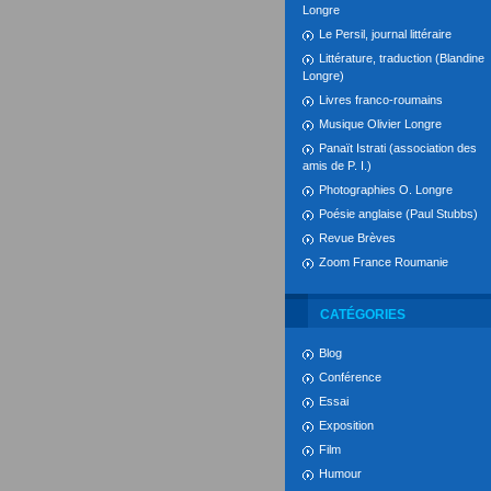
Longre
Le Persil, journal littéraire
Littérature, traduction (Blandine
Longre)
Livres franco-roumains
Musique Olivier Longre
Panaït Istrati (association des
amis de P. I.)
Photographies O. Longre
Poésie anglaise (Paul Stubbs)
Revue Brèves
Zoom France Roumanie
CATÉGORIES
Blog
Conférence
Essai
Exposition
Film
Humour