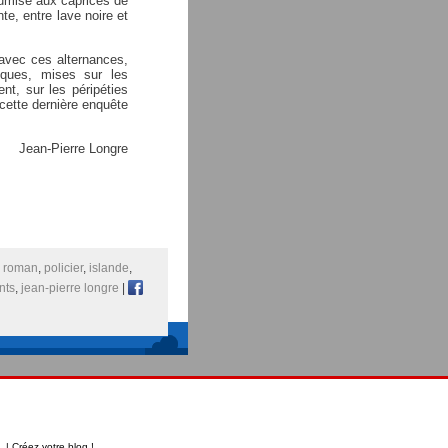
oumise aux caprices de
nte, entre lave noire et
r avec ces alternances,
tiques, mises sur les
nt, sur les péripéties
 cette dernière enquête
Jean-Pierre Longre
:
roman
,
policier
,
islande
,
nts
,
jean-pierre longre
|
t | Créez votre
blog
!