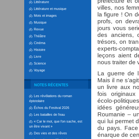
préfecture et 
Littérature
villes, nos fe
Littérature et musique
la figure ! On 
Mots et images
profs, on devr
Musique
jours vous ser
Revue
des anciens, 
Théâtre
trésors, on tran
Cinéma
experts-compta
Histoire
leçons aient d
Livre
nous traiter de 
Science
Voyage
La guerre de 
Mais il ne s’ag
NOTES RÉCENTES
un livre aux n
fois originaux
Les révélations du roman
écolo-politique
épistolaire
idées généreu
Échos du Festival 2026
Roumanie – un
Les batailles de l’eau
qui lui permet 
« Car le mot, que l’on sache, est
un être vivant »
du pays. Face 
Des vies et des rêves
énarque de cent