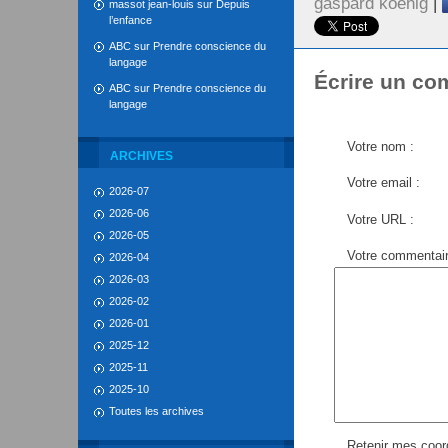
gaspard koenig
|
massot jean-louis
sur
Depuis
l’enfance
ABC
sur
Prendre conscience du
langage
Écrire un co
ABC
sur
Prendre conscience du
langage
Votre nom :
ARCHIVES
Votre email :
2026-07
2026-06
Votre URL :
2026-05
Votre commentair
2026-04
2026-03
2026-02
2026-01
2025-12
2025-11
2025-10
Toutes les archives
Retenir mes coor