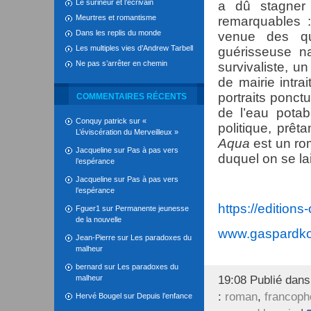
Le surineur et l’écrivain
a dû stagner 
Meurtres et romantisme
remarquables : 
Dans les replis du monde
venue des qu
Les multiples vies d’Andrew Tarbell
guérisseuse n
Ne pas s’arrêter en chemin
survivaliste, u
de mairie intra
portraits ponct
COMMENTAIRES RÉCENTS
de l’eau potab
Conquy patrick
sur
«
politique, prêt
L’éviscération du Merveilleux »
Aqua
est un ro
Jacqueline
sur
Pas à pas vers
duquel on se la
l’espérance
Jacqueline
sur
Pas à pas vers
l’espérance
https://edition
Fguer1
sur
Permanente jeunesse
de la nouvelle
www.gaspardk
Jean-Pierre
sur
Les paradoxes du
malheur
bernard
sur
Les paradoxes du
malheur
19:08 Publié dan
:
roman
,
francoph
Hervé Bougel
sur
Depuis l’enfance