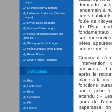
Longre
demande si la
Le Persil, journal littéraire
lendemain à hui
Littérature, traduction (Blandine
cents habitant
Longre)
foule de citoye
Livres franco-roumains
de l’État mod
Musique Olivier Longre
fondamentaux. 
Panaït Istrati (association des
sur leur survie
amis de P. I.)
bêtes apeurée
Photographies O. Longre
contre tous. »
Poésie anglaise (Paul Stubbs)
Revue Brèves
Comment s’en 
Zoom France Roumanie
l’interventi
bassines… La 
CATÉGORIES
après le retou
place à la mai
Blog
fonctions bure
Conférence
oncle, riche fe
Essai
attendu : « Le
Exposition
jours de l’an
Film
paperasse, on 
Humour