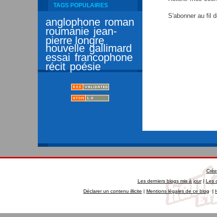
TAGS POPULAIRES
S'abonner au fil 
anglophone
roman
roumanie
jean-
pierre longre
nouvelle
gallimard
essai
francophone
récit
poésie
Crée
Les derniers blogs mis à jour
|
Les 
Déclarer un contenu illicite
|
Mentions légales de ce blog
|