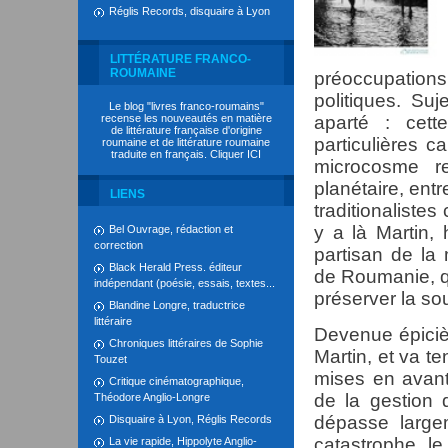
Réglis Records, disquaire à Lyon
LITTÉRATURE FRANCO-
ROUMAINE
préoccupation
politiques. Su
Le blog "livres franco-roumains"
recense les nouveautés en matière
aparté : cet
de littérature française d'origine
particulières c
roumaine et de littérature roumaine
traduite en français. Cliquer
ICI
microcosme rep
planétaire, entr
LIENS
traditionalistes
y a là Martin,
Bel Ouvrage, rédaction et
correction
partisan de la 
Black Herald Press. éditeur
de Roumanie, qu
indépendant (poésie, essais, textes...
préserver la so
Blandine Longre, traductrice
littéraire
Devenue épicièr
Chroniques littéraires de Sophie
Martin, et va te
Touzet
mises en avant,
Critique cinématographique,
de la gestion
Théodore Anglio-Longre
dépasse largem
Disquaire à Lyon, Réglis Records
catastrophe, l
La vie rapide, Hippolyte Anglio-