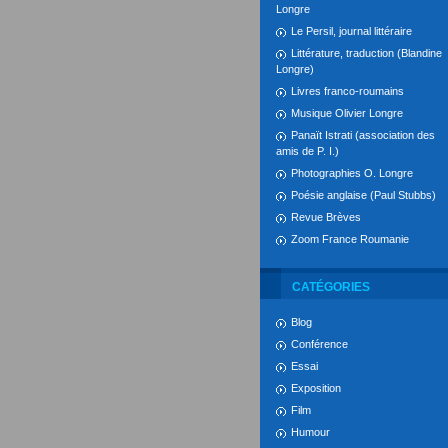
Longre
Le Persil, journal littéraire
Littérature, traduction (Blandine
Longre)
Livres franco-roumains
Musique Olivier Longre
Panaït Istrati (association des
amis de P. I.)
Photographies O. Longre
Poésie anglaise (Paul Stubbs)
Revue Brèves
Zoom France Roumanie
CATÉGORIES
Blog
Conférence
Essai
Exposition
Film
Humour