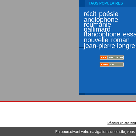
TAGS POPULAIRES
récit
poésie
anglophone
roumanie
gallimard
francophone
essa
nouvelle
roman
jean-pierre longre
Déclarer un contenu i
En poursuivant votre navigation sur ce site, vous