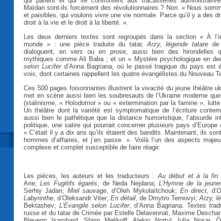
qui parlent et qui se confrontent aux tracasseries administrati
Maïdan sont-ils forcément des révolutionnaires ? Non. « Nous so
et paisibles, qui voulons vivre une vie normale. Parce qu’il y a des d
droit à la vie et le droit à la liberté. ».
Les deux derniers textes sont regroupés dans la section « À l’in
monde » : une pièce traduite du tatar,
Arzy, légende tatare
de 
dialoguent, en vers ou en prose, aussi bien des hirondelles
mythiques comme Ali Baba ; et un « Mystère psychologique en de
selon Lucifer
d’Anna Bagriana, où le passé tragique du pays est é
voix, dont certaines rappellent les quatre évangélistes du Nouveau 
Ces 500 pages foisonnantes illustrent la vivacité du jeune théâtre uk
met en scène aussi bien les soubresauts de l’Ukraine moderne qu
(stalinisme, « Holodomor » ou « extermination par la famine », lutt
Un théâtre dont la variété est symptomatique de l’écriture contem
aussi bien le pathétique que la distance humoristique, l’absurde in
politique, une satire qui pourrait concerner plusieurs pays d’Europe or
« C’était il y a dix ans qu’ils étaient des bandits. Maintenant, ils so
hommes d’affaires, et j’en passe. ». Voilà l’un des aspects majeu
complexe et complet susceptible de faire réagir.
Les pièces, les auteurs et les traducteurs :
Au début et à la fin
Arie;
Les Fugitifs égarés
, de Neda Nejdana;
L’Hymne de la jeune
Serhiy Jadan;
Miel sauvage
, d’Oleh Mykolaïtchouk;
En direct
, d’
Labyrinthe
, d’Oleksandr Viter;
En détail
, de Dmytro Ternovyi;
Arzy, l
Bektashev;
L’Évangile selon Lucifer
, d’Anna Bagriana.
Textes trad
russe et du tatar de Crimée par Estelle Delavennat, Maxime Descha
Bleuenn Isambard, Shirin Melikoff, Aleksi Nortyl, Iulia Nosar,