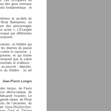
ves. Les occupants du
mmes des gens normaux
roits fondamentaux : le
térieur et au-delà du
Rinat Bektashev, où
 que des personnages
ux actes »,
L’Évangile
voqué par différentes
Testament.
rainien, un théâtre qui
e les drames du passé
e contre le nazisme…).
poraine, et qui manie
temporel que la satire
ientale et d’ailleurs :
nt au pouvoir ; députés,
rs du théâtre : un art
Jean-Pierre Longre
 des temps
, de Pavlo
sse
démocratique
, de
Oleksandr Irvanets;
Le
égende tatare
, de Rinat
uits de l’ukrainien, du
net, Iryna Dmytrychyn,
 Ömer Özel et Tatiana