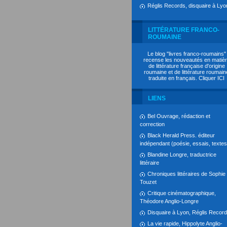
Réglis Records, disquaire à Lyo
LITTÉRATURE FRANCO-
ROUMAINE
Le blog "livres franco-roumains"
recense les nouveautés en matiè
de littérature française d'origine
roumaine et de littérature roumain
traduite en français. Cliquer
ICI
LIENS
Bel Ouvrage, rédaction et
correction
Black Herald Press. éditeur
indépendant (poésie, essais, textes.
Blandine Longre, traductrice
littéraire
Chroniques littéraires de Sophie
Touzet
Critique cinématographique,
Théodore Anglio-Longre
Disquaire à Lyon, Réglis Recor
La vie rapide, Hippolyte Anglio-