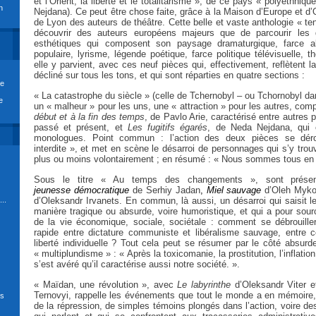
et l’Orient, la liberté et le totalitarisme », de ce pays « polyethniqu
n
Nejdana). Ce peut être chose faite, grâce à la Maison d’Europe et d’
de Lyon des auteurs de théâtre. Cette belle et vaste anthologie « ten
découvrir des auteurs européens majeurs que de parcourir les d
esthétiques qui composent son paysage dramaturgique, farce ab
populaire, lyrisme, légende poétique, farce politique télévisuelle, 
elle y parvient, avec ces neuf pièces qui, effectivement, reflètent la
décliné sur tous les tons, et qui sont réparties en quatre sections :
re
« La catastrophe du siècle » (celle de Tchernobyl – ou Tchornobyl dan
e
un « malheur » pour les uns, une « attraction » pour les autres, co
début et à la fin des temps
, de
Pavlo Arie, caractérisé entre autres p
passé et présent, et
Les fugitifs égarés
, de
Neda Nejdana, qui 
monologues. Point commun : l’action des deux pièces se dér
interdite », et met en scène le désarroi de personnages qui s’y trou
plus ou moins volontairement ; en résumé : « Nous sommes tous en 
Sous le titre « Au temps des changements », sont prés
jeunesse
démocratique
de Serhiy Jadan
,
Miel sauvage
d’Oleh Myko
..
d’Oleksandr Irvanets. En commun, là aussi, un désarroi qui saisit 
manière tragique ou absurde, voire humoristique, et qui a pour sour
de la vie économique, sociale, sociétale : comment se débrouill
rapide entre dictature communiste et libéralisme sauvage, entre co
liberté individuelle ? Tout cela peut se résumer par le côté absurd
« multiplundisme » : « Après la toxicomanie, la prostitution, l’inflation 
s’est avéré qu’il caractérise aussi notre société. ».
« Maïdan, une révolution », avec
Le labyrinthe
d’Oleksandr Viter 
Ternovyi, rappelle les événements que tout le monde a en mémoire,
ds
de la répression, de simples témoins plongés dans l’action, voire de