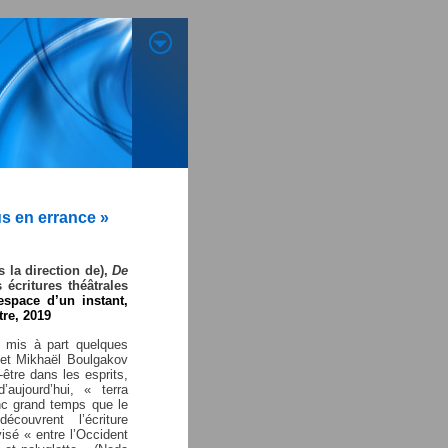
us en errance »
 la direction de),
De
écritures théâtrales
espace d’un instant,
re, 2019
, mis à part quelques
 et Mikhaël Boulgakov
être dans les esprits,
ujourd’hui, « terra
onc grand temps que le
couvrent l’écriture
sé « entre l’Occident