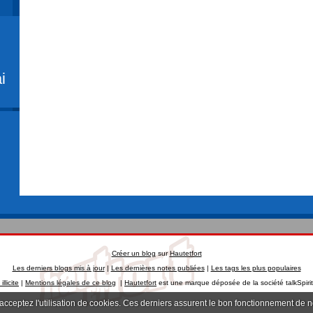
i
Créer un blog
sur
Hautetfort
Les derniers blogs mis à jour
|
Les dernières notes publiées
|
Les tags les plus populaires
llicite
|
Mentions légales de ce blog
|
Hautetfort
est une marque déposée de la société talkSpiri
 acceptez l'utilisation de cookies. Ces derniers assurent le bon fonctionnement de 