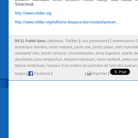
Sirotchouk.
http://www.sildav.org
http://www.sildav.org/editions-lespace-dun-instant/presen...
09:31 Publié dans
Littérature
,
Théâtre
|
Lien permanent
|
Commentaires (
dominique dolmieu
,
neda nejdana
,
pavlo arie
,
serhiy jadan
,
oleh mykolaï
oleksandr viter
,
dmytro ternovyi
,
rinat bektashev
,
anna bagriana. estelle d
deschanet
,
iryna dmytrychyn
,
bleuenn isambard
,
shirin melikoff
,
aleksi nor
tatiana sirotchouk
,
l’espace d’un instant
,
les journées de lyon des auteurs
longre
|
Facebook
|
|
Imprimer
|