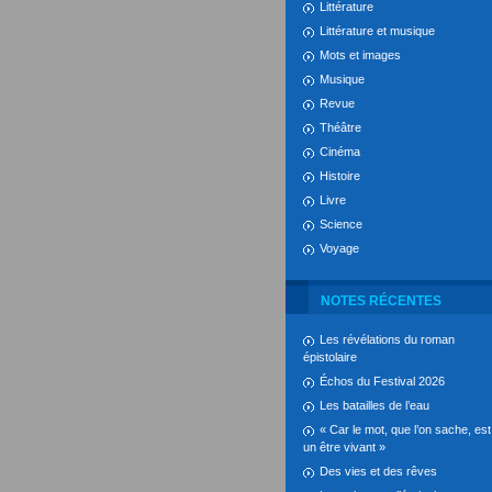
Littérature
Littérature et musique
Mots et images
Musique
Revue
Théâtre
Cinéma
Histoire
Livre
Science
Voyage
NOTES RÉCENTES
Les révélations du roman
épistolaire
Échos du Festival 2026
Les batailles de l’eau
« Car le mot, que l’on sache, est
un être vivant »
Des vies et des rêves