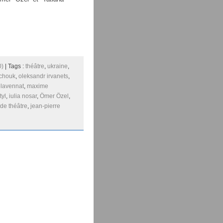
0)
| Tags :
théâtre
,
ukraine
,
tchouk
,
oleksandr irvanets
,
elavennat
,
maxime
tyl
,
iulia nosar
,
Ömer Özel
,
 de théâtre
,
jean-pierre