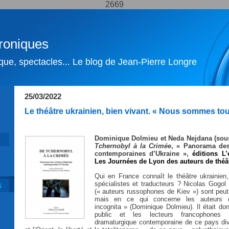
2669
roniques
ique, spectacles... Le blog de Jean-Pierre Longre
25/03/2022
Le théâtre ukrainien, bien vivant. « Nous sommes to
Dominique Dolmieu et Neda Nejdana (sous
Tchernobyl à la Crimée
, « Panorama des 
contemporaines d’Ukraine »,
éditions L’
Les Journées de Lyon des auteurs de théât
Qui en France connaît le théâtre ukrainien
spécialistes et traducteurs ? Nicolas Gogol
S
(« auteurs russophones de Kiev ») sont peut-
mais en ce qui concerne les auteurs d’a
incognita » (Dominique Dolmieu). Il était d
public et les lecteurs francophones dé
dramaturgique contemporaine de ce pays divi