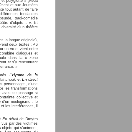
e et polyglotte » (Neda
Orient et aux
Journées
te tout autant de faire
ifférentes tendances
surde, tragi-comédie
théâtre d’objets… ». Et
 diversité d’un théâtre
s la langue originale),
mprend deux textes :
Au
ar un va-et-vient entre
combine dialogues et
oule dans la « zone
vent et s’y rencontrent
errance. ».
entés
L’Hymne de la
laïtchouk
et
En direct
les personnages, d’une
ce les transformations
er avec ce passage si
ntrainte collective et
e d’un néologisme : le
et les interférences, il
et
En détail
de Dmytro
 vus par des victimes
s objets qui s’animent,