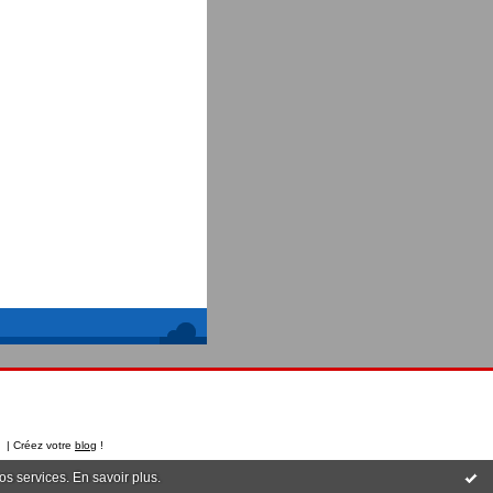
t | Créez votre
blog
!
nos services.
En savoir plus
.