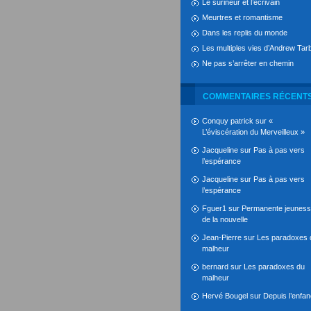
Le surineur et l’écrivain
Meurtres et romantisme
Dans les replis du monde
Les multiples vies d’Andrew Tarb
Ne pas s’arrêter en chemin
COMMENTAIRES RÉCENT
Conquy patrick
sur
«
L’éviscération du Merveilleux »
Jacqueline
sur
Pas à pas vers
l’espérance
Jacqueline
sur
Pas à pas vers
l’espérance
Fguer1
sur
Permanente jeunes
de la nouvelle
Jean-Pierre
sur
Les paradoxes 
malheur
bernard
sur
Les paradoxes du
malheur
Hervé Bougel
sur
Depuis l’enfa