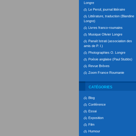
Longre
Le Persil, journal littéraire
Littérature, traduction (Blandine
Longre)
Livres franco-roumains
Musique Olivier Longre
Panaït Istrati (association des
amis de P. I.)
Photographies O. Longre
Poésie anglaise (Paul Stubbs)
Revue Brèves
Zoom France Roumanie
CATÉGORIES
Blog
Conférence
Essai
Exposition
Film
Humour