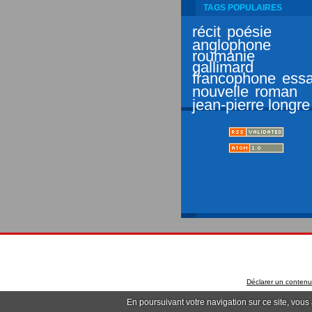
TAGS POPULAIRES
récit
poésie
anglophone
roumanie
gallimard
francophone
essa
nouvelle
roman
jean-pierre longre
Déclarer un contenu i
En poursuivant votre navigation sur ce site, vous