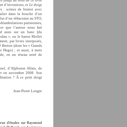
nt jusqu’au bout de ce livre
urt d’inventions, et
Le doigt
 : scènes de bistrot avec
culier dans la bouche d’un
lui d’un réfractaire au STO,
l, déambulations parisiennes,
er que l’auteur nous fait
ud assis sur un banc [du
ndau », ou le baron Mollet
ent, par livres interposés,
 Breton (dont les « Grands
or Hugo) ; et aussi, à mots
de, en un réseau serré de
el, d’Alphonse Allais, de
 mort en novembre 2008. Son
tation ? À ce petit doigt
Jean-Pierre Longre
vue d'études sur Raymond