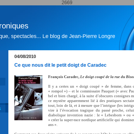
2669
roniques
ique, spectacles... Le blog de Jean-Pierre Longre
04/08/2010
Ce que nous dit le petit doigt de Caradec
François Caradec,
Le doigt coupé de la rue du Biso
Il y a certes un « doigt coupé » de femme, dans 
« rompol ») – et le commissaire Pauquet (« avec Pau
bel et bien chargé, à la suite d’obscures consignes mi
ce mystère apparemment lié à des pratiques sectaire
tout, loin de là, et à mesure que l’intrigue (les intri
S
vire à l’évocation tragique du passé proche, celu
diabolique invention nazie : le « Lebesborn » ou «
« créer la super-race nordique artificielle qui domin
ans ».