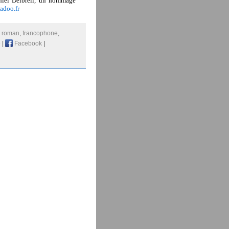
niel Delbreil, un hommage
doo.fr
:
roman
,
francophone
,
e
|
Facebook
|