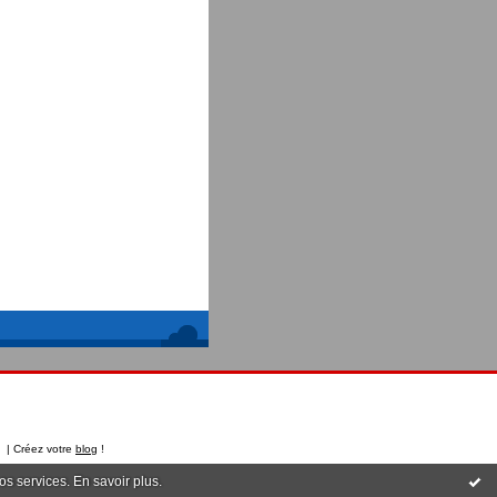
t | Créez votre
blog
!
nos services.
En savoir plus
.