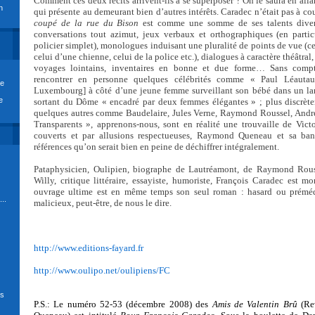
Comment ces deux récits arrivent-ils à se superposer ? On le saura en alla
n
qui présente au demeurant bien d’autres intérêts. Caradec n’était pas à co
coupé de la rue du Bison
est comme une somme de ses talents divers
conversations tout azimut, jeux verbaux et orthographiques (en parti
policier simplet), monologues induisant une pluralité de points de vue (ce
celui d’une chienne, celui de la police etc.), dialogues à caractère théâtra
voyages lointains, inventaires en bonne et due forme… Sans compt
rencontrer en personne quelques célébrités comme « Paul Léauta
re
Luxembourg] à côté d’une jeune femme surveillant son bébé dans un la
e
sortant du Dôme « encadré par deux femmes élégantes » ; plus discrètem
quelques autres comme Baudelaire, Jules Verne, Raymond Roussel, André
Transparents », apprenons-nous, sont en réalité une trouvaille de Vict
couverts et par allusions respectueuses, Raymond Queneau et sa ban
références qu’on serait bien en peine de déchiffrer intégralement.
Pataphysicien, Oulipien, biographe de Lautréamont, de Raymond Rouss
Willy, critique littéraire, essayiste, humoriste, François Caradec est
ouvrage ultime est en même temps son seul roman : hasard ou prémédi
..
malicieux, peut-être, de nous le dire.
http://www.editions-fayard.fr
http://www.oulipo.net/oulipiens/FC
ds
P.S.: Le numéro 52-53 (décembre 2008) des
Amis de Valentin Brû
(Re