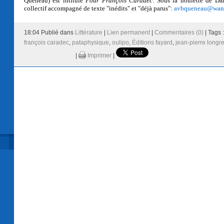
Queneau) est intitulé
Pour François Caradec
. Sous la houlette de Da
collectif accompagné de texte "inédits" et "déjà parus":
avbqueneau@wana
18:04 Publié dans
Littérature
|
Lien permanent
|
Commentaires (0)
| Tags 
françois caradec
,
pataphysique
,
oulipo
,
Éditions fayard
,
jean-pierre longr
|
Imprimer
|