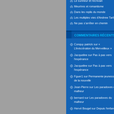
Le surineur et l’écrivain
Meurtres et romantisme
Dans les replis du monde
Les multiples vies d’Andrew Tarb
Ne pas s’arrêter en chemin
COMMENTAIRES RÉCENT
Conquy patrick
sur
«
L’éviscération du Merveilleux »
Jacqueline
sur
Pas à pas vers
l’espérance
Jacqueline
sur
Pas à pas vers
l’espérance
Fguer1
sur
Permanente jeunes
de la nouvelle
Jean-Pierre
sur
Les paradoxes 
malheur
bernard
sur
Les paradoxes du
malheur
Hervé Bougel
sur
Depuis l’enfa