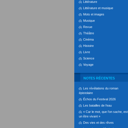
Littérature
Littérature et musique
Mots et images
Musique
Revue
Théâtre
Cinéma
Histoire
Livre
Science
Voyage
NOTES RÉCENTES
Les révélations du roman
épistolaire
Échos du Festival 2026
Les batailles de l’eau
« Car le mot, que l’on sache, est
un être vivant »
Des vies et des rêves