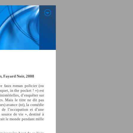
n
,
Fayard Noir, 2008
ce faux roman policier (ou
quet, in the pocket ! »)
est
nistérielles, d’enquêter sur
s. Mais le titre ne dit pas
gues) avance (nt), la comédie
i de l’occupation et d’une
 source de vie », destiné à
erait le monde pendant mille