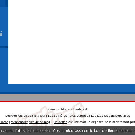
i
Créer un blog
sur
Hautetfort
Les derniers blogs mis à jour
|
Les dernières notes publiées
|
Les tags les plus populaires
llicite
|
Mentions légales de ce blog
|
Hautetfort
est une marque déposée de la société talkSpiri
 acceptez l'utilisation de cookies. Ces derniers assurent le bon fonctionnement de 