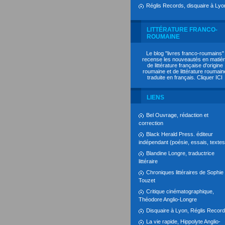
Réglis Records, disquaire à Lyo
LITTÉRATURE FRANCO-
ROUMAINE
Le blog "livres franco-roumains"
recense les nouveautés en matiè
de littérature française d'origine
roumaine et de littérature roumain
traduite en français. Cliquer
ICI
LIENS
Bel Ouvrage, rédaction et
correction
Black Herald Press. éditeur
indépendant (poésie, essais, textes.
Blandine Longre, traductrice
littéraire
Chroniques littéraires de Sophie
Touzet
Critique cinématographique,
Théodore Anglio-Longre
Disquaire à Lyon, Réglis Recor
La vie rapide, Hippolyte Anglio-