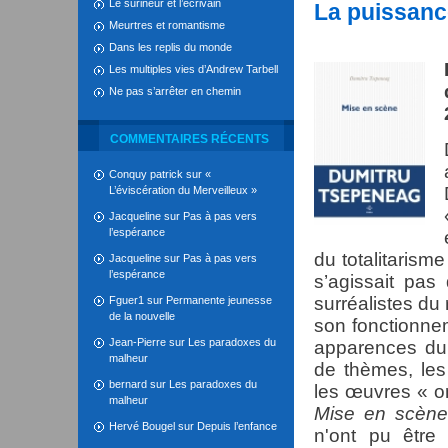
Le surineur et l’écrivain
La puissance
Meurtres et romantisme
Dans les replis du monde
Les multiples vies d’Andrew Tarbell
Ne pas s’arrêter en chemin
COMMENTAIRES RÉCENTS
Conquy patrick
sur
«
L’éviscération du Merveilleux »
Jacqueline
sur
Pas à pas vers
l’espérance
du totalitarism
Jacqueline
sur
Pas à pas vers
l’espérance
s’agissait pas
surréalistes du
Fguer1
sur
Permanente jeunesse
de la nouvelle
son fonctionnem
Jean-Pierre
sur
Les paradoxes du
apparences du 
malheur
de thèmes, les 
bernard
sur
Les paradoxes du
les œuvres « o
malheur
Mise en scène
Hervé Bougel
sur
Depuis l’enfance
n'ont pu être