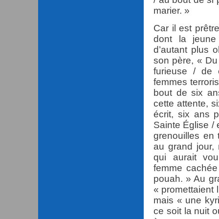
marier. »
Car il est prêt
dont la jeune
d’autant plus o
son père, « Du 
furieuse / de
femmes terroris
bout de six an
cette attente, 
écrit, six ans 
Sainte Église /
grenouilles en
au grand jour,
qui aurait vo
femme cachée d
pouah. » Au gra
« promettaient l
mais « une kyri
ce soit la nuit 