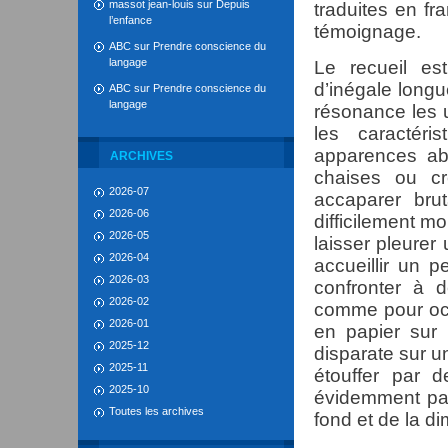
massot jean-louis
sur
Depuis
traduites en fr
l’enfance
témoignage.
ABC
sur
Prendre conscience du
langage
Le recueil es
d’inégale longu
ABC
sur
Prendre conscience du
langage
résonance les u
les caractéri
apparences ab
ARCHIVES
chaises ou cr
2026-07
accaparer bru
2026-06
difficilement m
2026-05
laisser pleure
2026-04
accueillir un p
2026-03
confronter à d
2026-02
comme pour occ
2026-01
en papier sur
2025-12
disparate sur u
2025-11
étouffer par 
2025-10
évidemment pas
Toutes les archives
fond et de la d