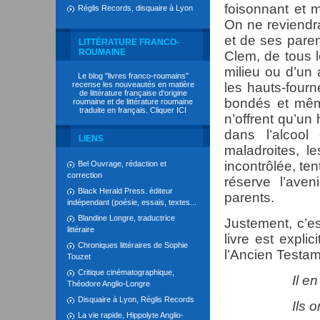
foisonnant et 
Réglis Records, disquaire à Lyon
On ne reviendra
et de ses pare
LITTÉRATURE FRANCO-
ROUMAINE
Clem, de tous l
milieu ou d’un
Le blog "livres franco-roumains"
recense les nouveautés en matière
les hauts-fourne
de littérature française d'origine
bondés et mêm
roumaine et de littérature roumaine
traduite en français. Cliquer
ICI
n’offrent qu’un 
dans l’alcoo
LIENS
maladroites, le
incontrôlée, te
Bel Ouvrage, rédaction et
correction
réserve l’ave
Black Herald Press. éditeur
parents.
indépendant (poésie, essais, textes...
Blandine Longre, traductrice
Justement, c’est
littéraire
livre est expli
Chroniques littéraires de Sophie
l’Ancien Testame
Touzet
Critique cinématographique,
Il e
Théodore Anglio-Longre
Disquaire à Lyon, Réglis Records
Ils ont péri 
La vie rapide, Hippolyte Anglio-