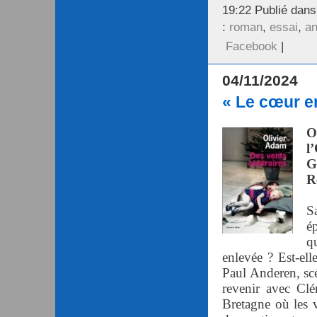
19:22 Publié dan
:
roman
,
essai
,
an
Facebook
|
04/11/2024
« Le cœur e
O
l’
G
R
S
é
q
enlevée ? Est-ell
Paul Anderen, scé
revenir avec Cl
Bretagne où les v