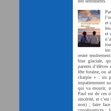
des sentiments.
Pau
l’o
et 
leu
et 
n’
to
in
rester tendrement 
bise glaciale, qu
parents d’élèves 
fête foraine, ou a
charpie » : un p
impatiemment son
qui va mourir, u
Paul est de ces o
sincérité, et c’es
non) ; faire face
conséquences ; l