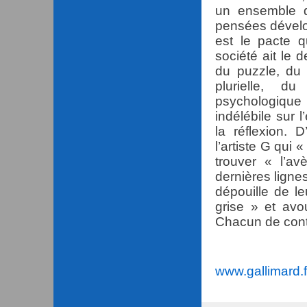
un ensemble d
pensées dévelo
est le pacte q
société ait le 
du puzzle, du
plurielle, d
psychologique 
indélébile sur l
la réflexion. 
l’artiste G qui
trouver « l’av
dernières ligne
dépouille de le
grise » et avo
Chacun de con
www.gallimard.f