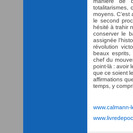
manière de d
totalitarismes, 
moyens. C’est a
le second pro
hésité à trahir
conserver le b
assignée l’hist
révolution vic
beaux esprits,
chef du mouvem
point-là : avoir 
que ce soient l
affirmations qu
temps, y compri
www.calmann-le
www.livredepo