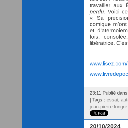
travailler aux
perdu
. Voici c
« Sa précisio
comique m’ont
et d’atermoiem
fois, consolé
libératrice. C’e
www.lisez.com/r
www.livredepo
23:11 Publié dan
| Tags :
essai
,
aut
jean-pierre longre
20/10/2024