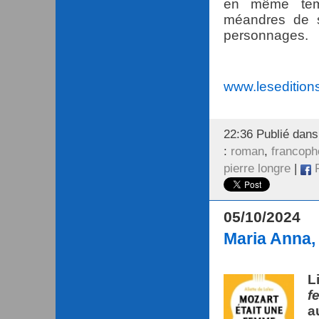
en même temp
méandres de s
personnages.
www.leseditions
22:36 Publié dan
:
roman
,
francoph
pierre longre
|
F
05/10/2024
Maria Anna, 
Li
f
a