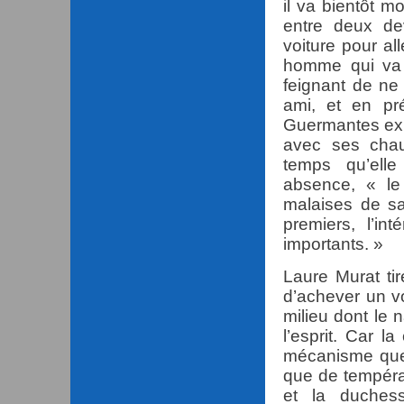
il va bientôt m
entre deux de
voiture pour all
homme qui va m
feignant de ne
ami, et en pr
Guermantes exig
avec ses chaus
temps qu’ell
absence, « le
malaises de s
premiers, l’in
importants. »
Laure Murat tir
d’achever un v
milieu dont le n
l’esprit. Car l
mécanisme que
que de tempéra
et la duches