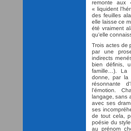
remonte aux 
« liquident l’hé
des feuilles ala
elle laisse ce 
été vraiment a
qu’elle connais
Trois actes de 
par une prose
indirects mené
bien définis, 
famille…). La
donne, par la
résonnante d'
l’émotion. C
langage, sans ar
avec ses dram
ses incompréhe
de tout cela, 
poésie du style
au prénom choi