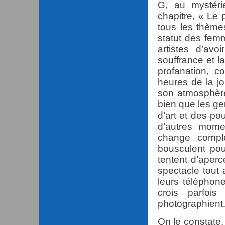
G, au mystéri
chapitre, « Le 
tous les thème
statut des femm
artistes d’avo
souffrance et l
profanation, c
heures de la j
son atmosphère
bien que les ge
d’art et des po
d’autres mome
change complè
bousculent po
tentent d’aperc
spectacle tout
leurs téléphone
crois parfoi
photographient.
On le constate,