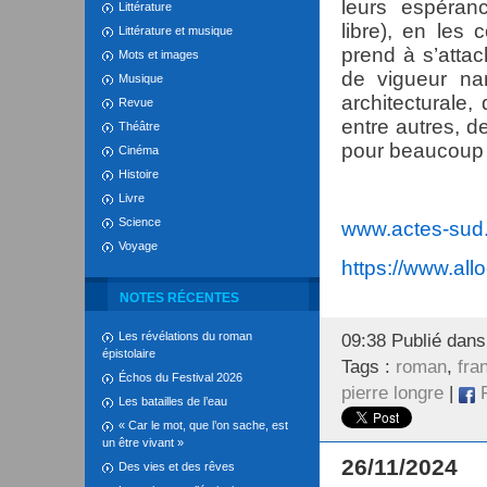
leurs espéran
Littérature
libre), en les
Littérature et musique
prend à s’attac
Mots et images
de vigueur narr
Musique
architecturale,
Revue
entre autres, d
Théâtre
pour beaucoup 
Cinéma
Histoire
Livre
Science
www.actes-sud
Voyage
https://www.all
NOTES RÉCENTES
Les révélations du roman
09:38 Publié dan
épistolaire
Tags :
roman
,
fra
Échos du Festival 2026
pierre longre
|
F
Les batailles de l’eau
« Car le mot, que l’on sache, est
un être vivant »
26/11/2024
Des vies et des rêves