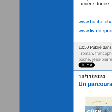
lumière douce.
www.buchetchas
www.livredepo
10:50 Publié dan
:
roman
,
francoph
poche
,
jean-pierr
13/11/2024
Un parcours 