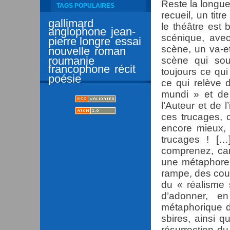
Reste la longue
TAGS POPULAIRES
recueil, un tit
gallimard
le théâtre est
anglophone
jean-
scénique, ave
pierre longre
essai
scène, un va-et
nouvelle
roman
roumanie
scène qui sou
francophone
récit
toujours ce qui 
poésie
ce qui relève 
mundi » et de
l’Auteur et de l
ces trucages, 
encore mieux, 
trucages ! […
comprenez, ca
une métaphore 
rampe, des cou
du « réalisme s
d’adonner, en
métaphorique d
sbires, ainsi q
résurrection du