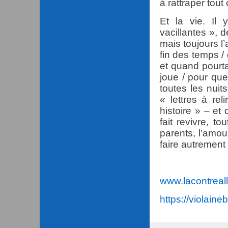
à rattraper tou
Et la vie. Il
vacillantes », d
mais toujours l
fin des temps /
et quand pourta
joue / pour que
toutes les nuits
« lettres à re
histoire » – et c
fait revivre, t
parents, l’amou
faire autrement
www.lacontreal
https://violain