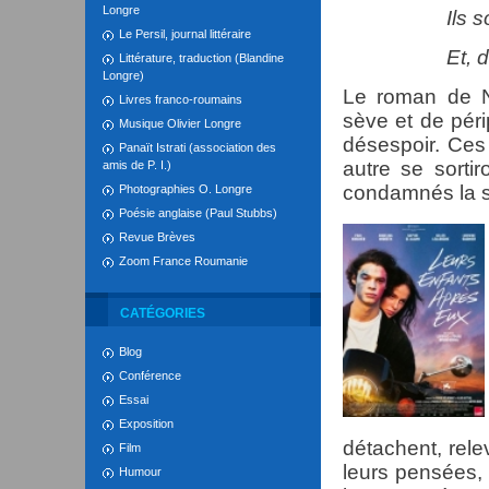
Longre
Ils sont dev
Le Persil, journal littéraire
Et, de même
Littérature, traduction (Blandine
Longre)
Le roman de N
Livres franco-roumains
sève et de périp
Musique Olivier Longre
désespoir. Ces
Panaït Istrati (association des
autre se sortir
amis de P. I.)
condamnés la so
Photographies O. Longre
Poésie anglaise (Paul Stubbs)
Revue Brèves
Zoom France Roumanie
CATÉGORIES
Blog
Conférence
Essai
Exposition
détachent, rele
Film
leurs pensées, 
Humour