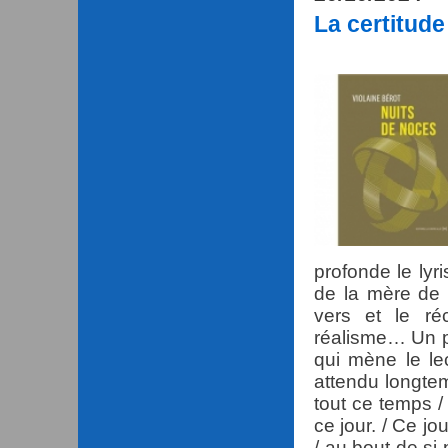
La certitude
profonde le lyr
de la mère de l
vers et le réci
réalisme… Un pe
qui mène le lec
attendu longtem
tout ce temps /
ce jour. / Ce jo
/ au bout de si 