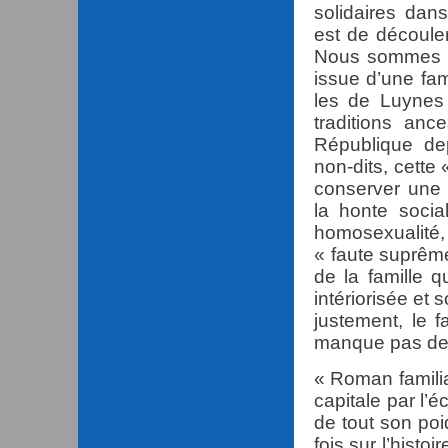
solidaires dan
est de découler
Nous sommes là
issue d’une fam
les de Luynes 
traditions anc
République dep
non-dits, cette 
conserver une s
la honte soci
homosexualité, 
« faute suprême
de la famille qu
intériorisée et
justement, le 
manque pas de f
« Roman familial
capitale par l’
de tout son poi
fois sur l’histoi