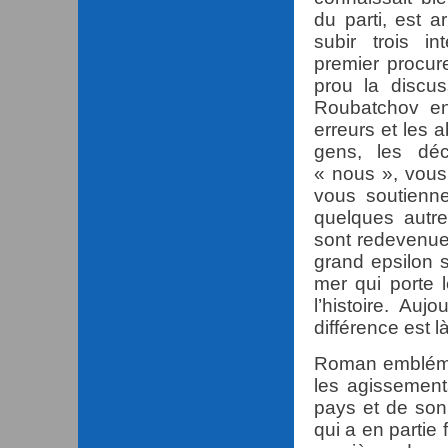
du parti, est a
subir trois i
premier procur
prou la discus
Roubatchov en
erreurs et les 
gens, les déc
« nous », vous
vous soutienn
quelques autr
sont redevenues
grand epsilon si
mer qui porte 
l’histoire. Auj
différence est là
Roman emblém
les agissements
pays et de son
qui a en partie 