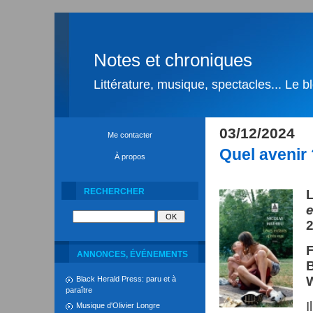
Notes et chroniques
Littérature, musique, spectacles... Le 
03/12/2024
Me contacter
Quel avenir 
À propos
RECHERCHER
L
e
ANNONCES, ÉVÉNEMENTS
W
Black Herald Press: paru et à
paraître
I
Musique d'Olivier Longre