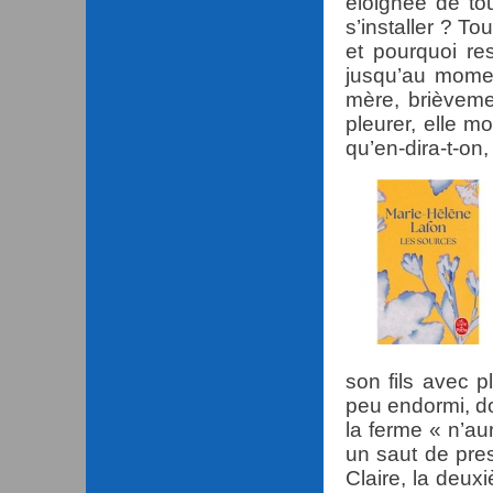
éloignée de to
s’installer ? T
et pourquoi re
jusqu’au momen
mère, brièvemen
pleurer, elle m
qu’en-dira-t-on,
son fils avec p
peu endormi, don
la ferme « n’au
un saut de pre
Claire, la deuxi