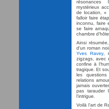
résonances l
mystérieux acc
de location, «
falloir faire é
inconnu, faire 
se faire arnaq
chambre d’hôtel
Ainsi résumée, 
d’un roman noi
Yves Ravey
, 
zigzags, avec 
confine à l’hu
tragique. Et sou
les questions
relations amou
jamais ouverte
pas tarauder l
l’intrigue.
Voilà l’art de 