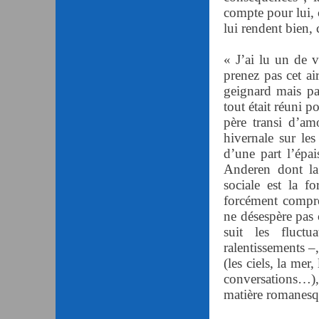
compte pour lui, c
lui rendent bien,
« J’ai lu un de v
prenez pas cet a
geignard mais pa
tout était réuni p
père transi d’am
hivernale sur les
d’une part l’épai
Anderen dont la f
sociale est la f
forcément compre
ne désespère pas 
suit les fluct
ralentissements –,
(les ciels, la mer,
conversations…),
matière romanesq