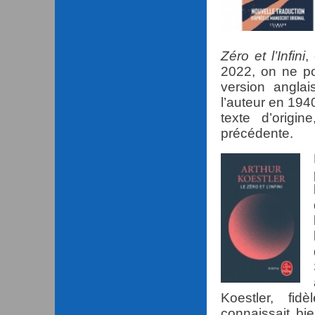
Zéro et l’Infini
,
2022, on ne pou
version angla
l’auteur en 194
texte d’origi
précédente.
Koestler, fi
connaissait bi