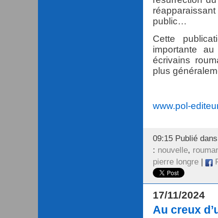
réapparaissant
public…
Cette publica
importante au
écrivains roum
plus généralemen
www.pol-editeu
09:15 Publié dan
:
nouvelle
,
rouman
pierre longre
|
F
17/11/2024
Au creux d’